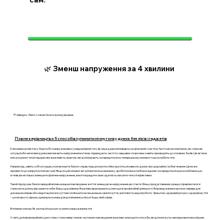
🌿 Зменш напруження за 4 хвилини
💛 Швидко. Легко. І з ясністю в кожному рішенні.
Повне керівництво: 5 способів зупинити нічну гонку думок без ліків і гаджетів
Ключовим аспектом у боротьбі з напруженням є усвідомлення того, як наші думки впливають на фізичний стан тіла. Часто ми не помічаємо, як стресові
ситуації або негативні думки викликають напруження в м'язах, підвищують частоту серцевих скорочень і навіть призводять до головних болів. Ця зв'язок
між розумом і тілом підкреслює важливість практик, які допомагають зосередитися на теперішньому моменті та розслабити тіло.
Наприклад, уявіть собі ситуацію, коли ви маєте багато справ, і ваш розум постійно крутиться навколо думок про дедлайни і зобов'язання. Це може
призвести до напруги в плечах і шиї. Якщо в цей момент ви зупинитеся на хвилинку, зробите кілька глибоких вдихів і зосередитеся на розслабленні цих
м'язів, ви не тільки зменшите фізичне напруження, але й покращите свою здатність мислити чітко й ефективно.
Такий підхід має безпосередній вплив на ваше повсякденне життя: зменшуючи напруження, ви стаєте більш продуктивними, краще справляєтеся зі
стресом і в цілому відчуваєте себе більш щасливими. Важливо враховувати ці методи в професійній діяльності. Впровадження коротких перерв для
дихальних вправ або медитації може суттєво поліпшити не лише ваше самопочуття, але й якість вашої роботи. Зрештою, здоровий розум у здоровому тілі
– це не просто фраза, а реальна основа для досягнення успіху в будь-якій сфері.
Втілення спокою: Як заспокоїти розум та зняти напруження в тілі
У світі, де інформаційний шум і стрес стали невід'ємною частиною повсякдення, важливо знаходити способи, які допоможуть нам відновити внутрішню