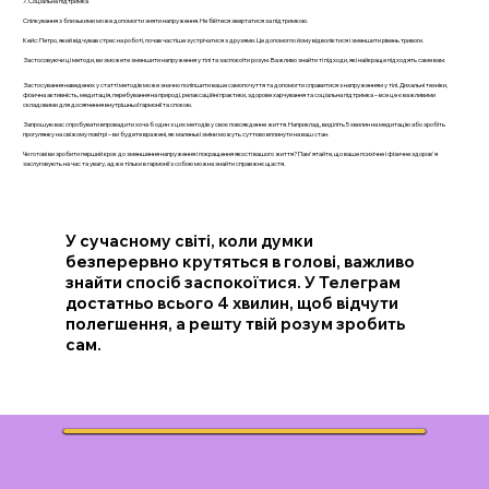
7. Соціальна підтримка
Спілкування з близькими може допомогти зняти напруження. Не бійтеся звертатися за підтримкою.
Кейс: Петро, який відчував стрес на роботі, почав частіше зустрічатися з друзями. Це допомогло йому відволіктися і зменшити рівень тривоги.
Застосовуючи ці методи, ви зможете зменшити напруження у тілі та заспокоїти розум. Важливо знайти ті підходи, які найкраще підходять саме вам.
Застосування наведених у статті методів може значно поліпшити ваше самопочуття та допомогти справитися з напруженням у тілі. Дихальні техніки,
фізична активність, медитація, перебування на природі, релаксаційні практики, здорове харчування та соціальна підтримка – все це є важливими
складовими для досягнення внутрішньої гармонії та спокою.
Запрошую вас спробувати впровадити хоча б один з цих методів у своє повсякденне життя. Наприклад, виділіть 5 хвилин на медитацію або зробіть
прогулянку на свіжому повітрі – ви будете вражені, як маленькі зміни можуть суттєво вплинути на ваш стан.
Чи готові ви зробити перший крок до зменшення напруження і покращення якості вашого життя? Пам'ятайте, що ваше психічне і фізичне здоров'я
заслуговують на час та увагу, адже тільки в гармонії з собою можна знайти справжнє щастя.
У сучасному світі, коли думки
безперервно крутяться в голові, важливо
знайти спосіб заспокоїтися. У Телеграм
достатньо всього 4 хвилин, щоб відчути
полегшення, а решту твій розум зробить
сам.