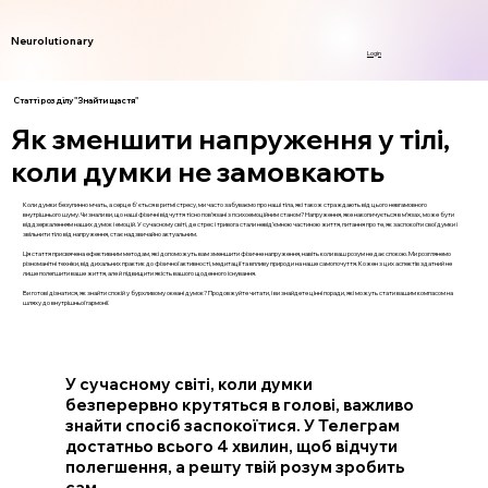
Neurolutionary
Login
Статті розділу "Знайти щастя"
Як зменшити напруження у тілі,
коли думки не замовкають
Коли думки безупинно мчать, а серце б'ється в ритмі стресу, ми часто забуваємо про наші тіла, які також страждають від цього невгамовного
внутрішнього шуму. Чи знали ви, що наші фізичні відчуття тісно пов’язані з психоемоційним станом? Напруження, яке накопичується в м’язах, може бути
віддзеркаленням наших думок і емоцій. У сучасному світі, де стрес і тривога стали невід’ємною частиною життя, питання про те, як заспокоїти свої думки і
звільнити тіло від напруження, стає надзвичайно актуальним.
Ця стаття присвячена ефективним методам, які допоможуть вам зменшити фізичне напруження, навіть коли ваш розум не дає спокою. Ми розглянемо
різноманітні техніки, від дихальних практик до фізичної активності, медитації та впливу природи на наше самопочуття. Кожен з цих аспектів здатний не
лише полегшити ваше життя, але й підвищити якість вашого щоденного існування.
Ви готові дізнатися, як знайти спокій у бурхливому океані думок? Продовжуйте читати, і ви знайдете цінні поради, які можуть стати вашим компасом на
шляху до внутрішньої гармонії.
У сучасному світі, коли думки
безперервно крутяться в голові, важливо
знайти спосіб заспокоїтися. У Телеграм
достатньо всього 4 хвилин, щоб відчути
полегшення, а решту твій розум зробить
сам.