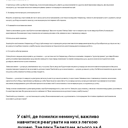
Ставтеся до себе з добротою. Наприклад, психологи рекомендують уявити, що ви розмовляєте з другом, який переживає невдачу. Дослідження
показують, що така практика може зменшити рівень тривоги та покращити загальний настрій.
3. Зосередьтеся на процесі, а не на результаті
Візьміть за приклад спортсменів, які часто фокусуються на тренуваннях, а не тільки на медалях. Наприклад, тенісисти, які програють матч, оцінюють свої дії
на корту, щоб вдосконалити свою гру, а не лише результати перемог або поразок.
4. Розвивайте позитивне мислення
Замість негативних думок спробуйте позитивні афірмації. Зірка поп-музики Тейлор Свіфт часто говорить про те, як невдачі роблять її сильнішою і
креативнішою. Вона використовує помилки як натхнення для нових хітів, змінюючи своє ставлення до невдач.
5. Вчіться на своїх помилках
Аналізуйте свої помилки. Наприклад, в IT-індустрії команди часто проводять ретроспективи після завершення проектів, щоб розібратися, що пішло не так, і
як уникнути подібних помилок у майбутньому. Це допомагає не тільки вчитися, але й покращувати командну роботу.
6. Оточуйте себе підтримкою
Спілкуйтеся з людьми, які розуміють, що помилки — це частина життя. Наприклад, в багатьох компаніях створюють "групи підтримки", де співробітники
діляться своїми переживаннями. Це дозволяє зменшити страх перед помилками та сприяє командному духу, адже кожен може поділитися своїм
досвідом, навчитися на чужих помилках.
Зміна мислення — це процес, який вимагає часу та зусиль. Проте, якщо ви будете практикувати ці поради, ви зможете навчитися реагувати м’якше на
помилки і використовувати їх як можливість для зростання. Пам’ятайте, що кожна помилка — це крок до вашого успіху. Не бійтеся помилятися, адже саме
на цьому шляху формується ваш досвід і мудрість.
Помилки — це не просто невдачі, а цінні уроки, які можуть вести до нашого розвитку та зростання. Змінивши своє ставлення до помилок, ми можемо
навчитися бути більш терплячими і добрими до себе. Практикуючи самоспівчуття, зосереджуючись на процесі навчання та розвиваючи позитивне
мислення, ми відкриваємо для себе нові горизонти можливостей. Кожна помилка стає не перешкодою, а сходинкою до успіху.
Тепер, коли ви ознайомлені з цими принципами, спробуйте впровадити їх у своє життя. Запишіть одну помилку, з якою ви стикалися нещодавно, і розгляньте
її з нової перспективи. Які уроки ви можете з неї винести? Яким чином вона може допомогти вам у майбутньому?
Пам’ятайте, що помилки — це частина нашого шляху. Вони не визначають нас, а допомагають стати кращими. Чи готові ви сприймати свої помилки як
можливість для зростання?
У світі, де помилки неминучі, важливо
навчитися реагувати на них з легкою
душею. Завдяки Телеграм, всього за 4