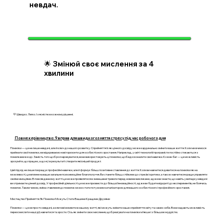
невдач.
🌟 Змінюй своє мислення за 4
хвилини
💛 Швидко. Легко. І з ясністю в кожному рішенні.
Повне керівництво: 9 вправ для швидкого зняття стресу під час робочого дня
Помилки — це не лише невдачі, але й ключ до нашого розвитку. Сприйняття їх як цінного досвіду може кардинально змінити ваше життя. Коли ми вчимося
приймати свої помилки, ми відкриваємо нові горизонти для особистісного зростання. Наприклад, у світі технологій програмісти постійно стикаються з
помилками в коді. Замість того щоб розчаровуватися, вони використовують ці помилки, щоб вдосконалити свої навички. Кожен баг — це можливість
зрозуміти, що працює, а що ні, і в результаті створити якісніший продукт.
Цей підхід не лише покращує професійні навички, але й формує більш позитивне ставлення до життя. Коли ви навчитеся дивитися на помилки як на
можливості, це вплине на ваше загальне психоемоційне благополуччя. Ви станете більш стійкими до стресів і критики, а також навчитеся краще управляти
своїми емоціями. В повсякденному житті це може проявлятися в зменшенні тривоги перед новими викликами, адже ви знаєте, що навіть у випадку невдачі
ви отримаєте цінний досвід. У професійній діяльності це може призвести до більшої інноваційності, адже ви будете відкриті до експериментів, не боячись
помилок. Таким чином, зміна ставлення до помилок може стати потужним каталізатором для вашого особистісного і професійного зростання.
Мистецтво Прийняття: Як Помилки Можуть Стати Вашими Кращими Друзями
Помилки — це не просто невдачі, а ключові моменти в нашому житті, які можуть змінити наше сприйняття світу та самих себе. Вони надають можливість
переосмислити наші дії, навчитися та зрости. Ось як змінити своє мислення, щоб реагувати на помилки м’якше і з більшою мудрістю.