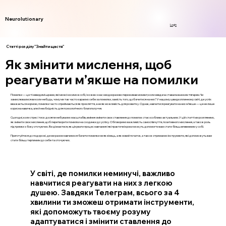
Neurolutionary
Login
Статті розділу "Знайти щастя"
Як змінити мислення, щоб
реагувати м’якше на помилки
Помилки — це ті невидимі шрами, які ми всі носимо в собі, і кожен з нас неодноразово переживав момент, коли невдача ставала важким тягарем. Чи
замислювалися ви коли-небудь, чому ми так часто караємо себе за помилки, замість того, щоб вчитися на них? У нашому швидкоплинному світі, де успіх
вважається нормою, помилки часто сприймаються як прокляття, а не як можливість для розвитку. Однак, навчитися реагувати на них м’якше — це не лише
корисна навичка, але й необхідність для психологічного благополуччя.
Сьогодні, коли стрес і тиск досягли небувалих масштабів, вміння змінити своє ставлення до помилок стає особливо актуальним. У цій статті ми розглянемо,
як змінити своє мислення, щоб перетворити помилки на сходинки до успіху. Обговоримо важливість самоспівчуття, позитивного мислення, а також роль
підтримки з боку оточуючих. Ви дізнаєтеся, як цінувати процес навчання і які практичні кроки можуть допомогти вам стати більш впевненим у собі.
Приготуйтеся до подорожі, де ми разом навчимося бачити помилки не як кінець, а як новий початок, а також отримаємо інструменти, які допоможуть вам
стати більш терпимим до себе та оточуючих.
У світі, де помилки неминучі, важливо
навчитися реагувати на них з легкою
душею. Завдяки Телеграм, всього за 4
хвилини ти зможеш отримати інструменти,
які допоможуть твоєму розуму
адаптуватися і змінити ставлення до