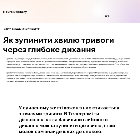
Neurolutionary
Login
Статті розділу "Знайти щастя"
Як зупинити хвилю тривоги
через глибоке дихання
Тривога — це невидимий супутник багатьох із нас, який може вразити навіть у найспокійніші моменти. Чи замислювалися ви коли-небудь, чому в хвилини
стресу ваше серце починає битися швидше, а дихання стає поверхневим? Це не просто випадковість; це реакція вашого тіла на загрозу, яка вимагає
термінової уваги. У сучасному світі, де стрес і напруга стали невід’ємною частиною нашого життя, важливо знайти ефективні способи боротьби з цими
негативними емоціями. Одним із найпотужніших і водночас простих інструментів є техніка глибокого дихання.
Ця стаття присвячена тому, як глибоке дихання може стати вашим рятівником у боротьбі з хвилями тривоги. Ми розглянемо, чому ця техніка працює,
детально опишемо покроковий процес її виконання та висвітлимо численні переваги, які вона може принести у ваше життя. Вивчаючи цю практику, ви
отримаєте цінні знання та інструменти, які допоможуть вам зберегти спокій у найскладніших ситуаціях. Тож давайте разом зануримось у світ глибокого
дихання та відкриємо для себе нові горизонти спокою і гармонії.
У сучасному житті кожен з нас стикається
з хвилями тривоги. В Телеграмі ти
дізнаєшся, як за 4 хвилини глибокого
дихання можна зупинити цю хвилю, і твій
мозок сам знайде шлях до спокою.