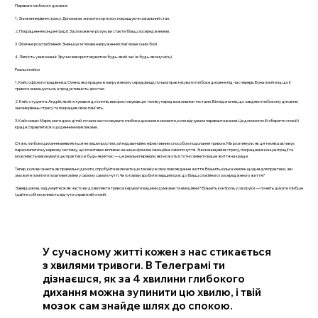
Переваги глибокого дихання
1. Зниження рівня стресу: Допомагає знизити кортизол, покращуючи загальний стан.
2. Покращення концентрації: Заспокоюючи розум, ви стаєте більш зосередженими.
3. Фізичне розслаблення: Зменшує м'язове напруження і пов'язані з ним болі.
4. Легкість у виконанні: Зручно використовувати в будь-який час і в будь-якому місці.
Реальні кейси
1. Кейс офісного працівника: Олена, яка працює в напруженому середовищі, почала практикувати глибоке дихання під час перерв. Вона помітила, що її
тривога зменшується, а продуктивність зростає.
2. Кейс студента: Андрій, який готувався до іспитів, використовував цю техніку перед важливими тестами. Він відзначив, що завдяки глибокому диханню
знизив рівень стресу та покращив свою пам'ять.
3. Кейс мами: Марія, мати двох дітей, почала застосовувати глибоке дихання в моменти, коли відчувала перевантаження. Це допомогло їй зберегти спокій і
краще справлятися з щоденними викликами.
Отже, глибоке дихання виявляється не лише простим, а й надзвичайно ефективним способом подолання тривоги. Ми розглянули, як ця техніка активує
парасимпатичну нервову систему, що позитивно впливає на наше фізичне і емоційне самопочуття. Зниження рівня стресу, покращення концентрації та
можливість виконувати цю практику в будь-який час — це реальні переваги, які можуть істотно змінити ваше життя на краще.
Тепер, коли ви знаєте, як правильно дихати, спробуйте включити цю техніку в своє повсякденне життя. Візьміть кілька хвилин щодня для практики, і ви
зможете помітити позитивні зміни у своєму самопочутті. Чи готові ви зробити перший крок до більш спокійного і зосередженого життя?
Завершуючи, задумайтеся: як часто ви дозволяєте тривозі керувати вашими думками та емоціями? Візьміть контроль у свої руки — почніть дихати глибше
і дайте собі можливість відчути справжній спокій.
У сучасному житті кожен з нас стикається
з хвилями тривоги. В Телеграмі ти
дізнаєшся, як за 4 хвилини глибокого
дихання можна зупинити цю хвилю, і твій
мозок сам знайде шлях до спокою.