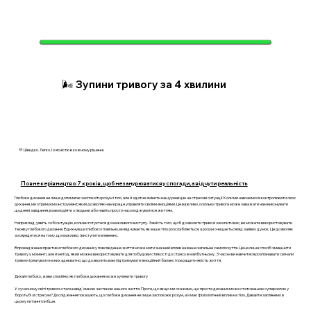
🌬️ Зупини тривогу за 4 хвилини
💛 Швидко. Легко. І з ясністю в кожному рішенні.
Повне керівництво: 7 кроків, щоб не занурюватися у спогади, а відчути реальність
Глибоке дихання не лише допомагає заспокоїти розум і тіло, але й здатне змінити нашу реакцію на стресові ситуації. Коли ми навчаємося контролювати своє
дихання, ми отримуємо інструмент, який дозволяє нам краще управляти своїми емоціями. Це важливо, оскільки тривога може заважати нам виконувати
щоденні завдання, взаємодіяти з людьми або навіть просто насолоджуватися життям.
Наприклад, уявіть собі ситуацію, коли ви готуєтеся до важливого виступу. Замість того, щоб дозволити тривозі захопити вас, ви можете використовувати
техніку глибокого дихання. Вдихнувши глибоко і повільно, ви відчуваєте, як ваше тіло розслабляється, а розум очищається від зайвих думок. Це дозволяє
зосередитися на тому, що важливо, і виступити впевнено.
Впровадження практики глибокого дихання у повсякденне життя може мати значний вплив на ваше загальне самопочуття. Це не лише спосіб зменшити
тривогу у моменті, але й метод, який можна використовувати для побудови стійкості до стресу в майбутньому. З часом ви навчитеся розпізнавати сигнали
тривоги і реагувати на них адекватно, що дозволить вам підтримувати емоційний баланс і покращити якість життя.
Дихай глибоко, живи спокійно: як глибоке дихання може зупинити тривогу
У сучасному світі тривога стала невід'ємною частиною нашого життя. Проте, що якщо ми скажемо, що просте дихання може стати вашою суперсилою у
боротьбі зі стресом? Дослідження показують, що глибоке дихання не лише заспокоює розум, а й має фізіологічний вплив на тіло. Давайте заглянемо в
цьому питанні глибше.