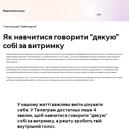
Neurolutionary
Login
Статті розділу "Знайти щастя"
Як навчитися говорити “дякую”
собі за витримку
Скільки разів на день ви зупиняєтеся, щоб визнати свої власні зусилля? У світі, наповненому безперервним рухом і вимогами, ми часто забуваємо про одне з
найважливіших: подякувати собі за витримку та старання. Це не просто пусті слова — це ключ до підвищення самооцінки, зменшення стресу і відкриття
нових можливостей у житті. У цій статті ми розглянемо, чому важливо дякувати собі, як це робити ефективно і які переваги це може принести у вашій
повсякденності.
Зараз, коли самоусвідомлення і емоційний інтелект стають важливими складовими успішного життя, здатність відзначити власні досягнення набуває
особливої ваги. Ми дослідимо основні аспекти самоподяки, включаючи ведення щоденника вдячності, практику усвідомленості та створення ритуалів
самоподяки. Ви дізнаєтеся, як прості дії можуть змінити ваше сприйняття власної цінності і допомогти вам стати більш щасливим та продуктивним.
Усвідомте, що дякувати собі — це не егоїзм, а необхідність для особистісного зростання. Погляньте на важливі кроки, які ви можете зробити вже сьогодні,
щоб навчитися висловлювати вдячність собі. Це може стати першим кроком до глибшого розуміння і прийняття себе.
У нашому житті важливо вміти цінувати
себе. У Телеграм достатньо лише 4
хвилин, щоб навчитися говорити “дякую”
собі за витримку, а решту зробить твій
внутрішній голос.