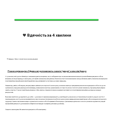
💖 Вдячність за 4 хвилини
💛 Швидко. Легко. І з ясністю в кожному рішенні.
Повне керівництво: 3 фрази, які допомагають сказати “дякую”, коли слів бракує
У сучасному світі, де постійний рух і змагання здаються нормою, часто забуваємо про те, як важливо визнати власні зусилля. Вміння дякувати собі за
витримку не лише підвищує самооцінку, а й сприяє загальному емоційному благополуччю. Коли ми визнаємо свої досягнення, навіть і незначні, ми формуємо
позитивний внутрішній діалог, який підкріплює нашу впевненість і мотивує до нових звершень.
Наприклад, уявіть собі людину, яка регулярно займається спортом. Кожного разу, коли вона закінчує тренування, вона може подякувати собі за те, що не
зупинилася, а продовжувала рухатися вперед, незважаючи на втому. Це визнання, хоч і просте, може стати потужним чинником у підтримці її регулярних
занять спортом. З часом такий підхід формує стійку звичку, і людина починає асоціювати активність із позитивними емоціями, що веде до кращих
результатів.
Важливо пам’ятати, що вдячність до себе — це не просто приємна формальність, а необхідність, яка може суттєво вплинути на якість нашого життя. У
повсякденному житті це може проявлятися у простих речах: після важкого робочого дня, коли ви завершили важливий проект, або коли вдалося подолати
труднощі. Саме в такі моменти варто зупинитися і сказати собі: «Я справився. Я молодець». Ця маленька дія може стати потужним інструментом у вашій
професійній діяльності, допомагаючи зберігати мотивацію та енергію для нових досягнень.
Секрети самоподяки: Як навчитися дякувати собі за витримку