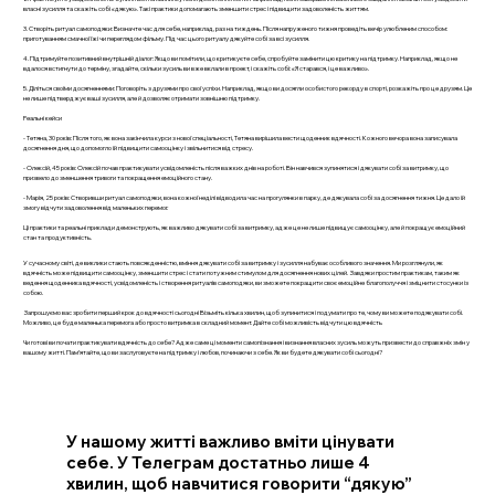
власні зусилля та скажіть собі «дякую». Такі практики допомагають зменшити стрес і підвищити задоволеність життям.
3. Створіть ритуал самоподяки: Визначте час для себе, наприклад, раз на тиждень. Після напруженого тижня проведіть вечір улюбленим способом:
приготуванням смачної їжі чи переглядом фільму. Під час цього ритуалу дякуйте собі за всі зусилля.
4. Підтримуйте позитивний внутрішній діалог: Якщо ви помітили, що критикуєте себе, спробуйте замінити цю критику на підтримку. Наприклад, якщо не
вдалося встигнути до терміну, згадайте, скільки зусиль ви вже вклали в проект, і скажіть собі: «Я старався, і це важливо».
5. Діліться своїми досягненнями: Поговоріть з друзями про свої успіхи. Наприклад, якщо ви досягли особистого рекорду в спорті, розкажіть про це друзям. Це
не лише підтверджує ваші зусилля, але й дозволяє отримати зовнішню підтримку.
Реальні кейси
- Тетяна, 30 років: Після того, як вона закінчила курси з нової спеціальності, Тетяна вирішила вести щоденник вдячності. Кожного вечора вона записувала
досягнення дня, що допомогло їй підвищити самооцінку і звільнитися від стресу.
- Олексій, 45 років: Олексій почав практикувати усвідомленість після важких днів на роботі. Він навчився зупинятися і дякувати собі за витримку, що
призвело до зменшення тривоги та покращення емоційного стану.
- Марія, 25 років: Створивши ритуал самоподяки, вона кожної неділі відводила час на прогулянки в парку, де дякувала собі за досягнення тижня. Це дало їй
змогу відчути задоволення від маленьких перемог.
Ці практики та реальні приклади демонструють, як важливо дякувати собі за витримку, адже це не лише підвищує самооцінку, але й покращує емоційний
стан та продуктивність.
У сучасному світі, де виклики стають повсякденністю, вміння дякувати собі за витримку і зусилля набуває особливого значення. Ми розглянули, як
вдячність може підвищити самооцінку, зменшити стрес і стати потужним стимулом для досягнення нових цілей. Завдяки простим практикам, таким як
ведення щоденника вдячності, усвідомленість і створення ритуалів самоподяки, ви зможете покращити своє емоційне благополуччя і зміцнити стосунки із
собою.
Запрошуємо вас зробити перший крок до вдячності сьогодні Візьміть кілька хвилин, щоб зупинитися і подумати про те, чому ви можете подякувати собі.
Можливо, це буде маленька перемога або просто витримка в складний момент. Дайте собі можливість відчути цю вдячність
Чи готові ви почати практикувати вдячність до себе? Адже саме ці моменти самопізнання і визнання власних зусиль можуть призвести до справжніх змін у
вашому житті. Пам’ятайте, що ви заслуговуєте на підтримку і любов, починаючи з себе. Як ви будете дякувати собі сьогодні?
У нашому житті важливо вміти цінувати
себе. У Телеграм достатньо лише 4
хвилин, щоб навчитися говорити “дякую”