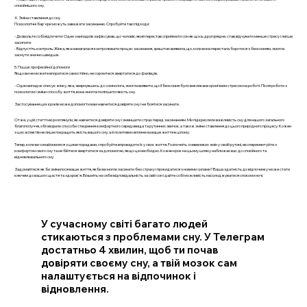
спокійнішого сну.
4. Зміна ставлення до сну
Психологічні бар'єри можуть заважати засинанню. Спробуйте такі підходи:
- Дозвольте собі відпочити: Один з випадків зафіксував, що чоловік, який перестав сприймати сон як щось другорядне, став відчувати менше стресу і легше
засипати.
- Відпустіть контроль: Жінка, яка намагалася контролювати процес засинання, зрештою виявила, що, коли вона перестала боротися з безсонням, змогла
заснути значно швидше.
5. Пошук професійної допомоги
Якщо ви не можете впоратися самостійно, не соромтеся звертатися до фахівців.
- Один випадок описує жінку, яка, звернувшись до сомнолога, змогла виявити, що її безсоння було викликане хронічним стресом на роботі. Після роботи з
психологом і зміни способу життя, вона змогла поліпшити якість сну.
Застосування цих кроків може допомогти вам навчитися довіряти сну і не боятися засинати.
Отже, у цій статті ми розглянули, як навчитися довіряти сну і зменшити страх перед засинанням. Ми підкреслили важливість сну для нашого загального
благополуччя, обговорили способи створення комфортного середовища та рутинних звичок, а також зміни ставлення до цього природного процесу. Кожен
з цих аспектів не лише покращить якість вашого сну, а й позитивно вплине на ваше життя в цілому.
Тепер, коли ви ознайомилися з цими порадами, спробуйте впровадити їх у своє життя. Розпочніть з невеликих змін у своїй рутині, експериментуйте з
комфортом свого сну та не бійтеся звертатися за допомогою, якщо це необхідно. Кожен крок на цьому шляху наближає вас до спокійного та
відновлювального сну.
Задумайтеся: як би змінилося ваше життя, якби ви могли засинати без страху і прокидатися з новими силами? Ваша здатність до відпочинку може стати
ключем до вашого щастя та здоров'я. Візьміть на себе відповідальність за свій сон і дайте собі можливість насолоджуватися спокоєм ночі.
У сучасному світі багато людей
стикаються з проблемами сну. У Телеграм
достатньо 4 хвилин, щоб ти почав
довіряти своєму сну, а твій мозок сам
налаштується на відпочинок і
відновлення.