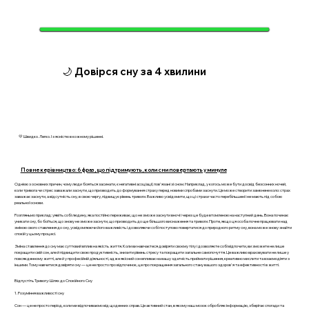
🌙 Довірся сну за 4 хвилини
💛 Швидко. Легко. І з ясністю в кожному рішенні.
Повне керівництво: 6 фраз, що підтримують, коли сни повертають у минуле
Однією з основних причин, чому люди бояться засинати, є негативні асоціації, пов'язані зі сном. Наприклад, у когось може бути досвід безсонних ночей,
коли тривога чи стрес заважали заснути, що призводить до формування страху перед новими спробами заснути. Це може створити замкнене коло: страх
заважає заснути, а відсутність сну, в свою чергу, підвищує рівень тривоги. Важливо усвідомити, що ці страхи часто перебільшені і не мають під собою
реальної основи.
Розгляньмо приклад: уявіть собі людину, яка постійно переживає, що не зможе заснути вночі і через це буде втомленою на наступний день. Вона починає
уникати сну, бо боїться, що знову не зможе заснути, що призводить до ще більшого виснаження та тривоги. Проте, якщо ця особа почне працювати над
зміною свого ставлення до сну, усвідомлюючи його важливість і дозволяючи собі поступово повертатися до природного ритму сну, вона може знову знайти
спокій у цьому процесі.
Зміна ставлення до сну має суттєвий вплив на якість життя. Коли ви навчаєтеся довіряти своєму тілу і дозволяєте собі відпочити, ви зможете не лише
покращити свій сон, але й підвищити свою продуктивність, знизити рівень стресу та покращити загальне самопочуття. Це важливо враховувати не лише у
повсякденному житті, але й у професійній діяльності, адже якісний сон впливає на вашу здатність приймати рішення, креативно мислити та взаємодіяти з
іншими. Тому навчитися довіряти сну — це не просто про відпочинок, це про покращення загального стану вашого здоров'я та ефективності в житті.
Відпустіть Тривогу: Шлях до Спокійного Сну
1. Розуміння важливості сну
Сон — це не просто період, коли ми відпочиваємо від щоденних справ. Це активний стан, в якому наш мозок обробляє інформацію, зберігає спогади та