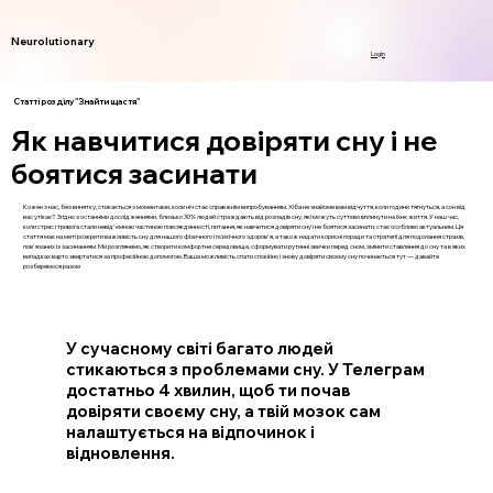
Neurolutionary
Login
Статті розділу "Знайти щастя"
Як навчитися довіряти сну і не
боятися засинати
Кожен з нас, без винятку, стикається з моментами, коли ніч стає справжнім випробуванням. Хіба не знайоме вам відчуття, коли години тягнуться, а сон від
вас утікає? Згідно з останніми дослідженнями, близько 30% людей страждають від розладів сну, які можуть суттєво вплинути на їхнє життя. У наш час,
коли стрес і тривога стали невід'ємною частиною повсякденності, питання, як навчитися довіряти сну і не боятися засинати, стає особливо актуальним. Ця
стаття має на меті розкрити важливість сну для нашого фізичного і психічного здоров'я, а також надати корисні поради та стратегії для подолання страхів,
пов'язаних із засинанням. Ми розглянемо, як створити комфортне середовище, сформувати рутинні звички перед сном, змінити ставлення до сну та в яких
випадках варто звертатися за професійною допомогою. Ваша можливість спати спокійно і знову довіряти своєму сну починається тут — давайте
розберемося разом
У сучасному світі багато людей
стикаються з проблемами сну. У Телеграм
достатньо 4 хвилин, щоб ти почав
довіряти своєму сну, а твій мозок сам
налаштується на відпочинок і
відновлення.