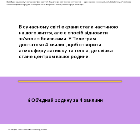
Яким буде ваше наступне спільне вечірнє заняття? Згадайте про силу простих миттєвостей — адже саме вони формують найцінніші спогади. Чи готові ви
обрати час для вашої родини та створити моменти, що залишаться у ваших серцях назавжди?
В сучасному світі екрани стали частиною
нашого життя, але є спосіб відновити
зв'язок з близькими. У Телеграм
достатньо 4 хвилин, щоб створити
атмосферу затишку та тепла, де свічка
стане центром вашої родини.
🕯️ Об’єднай родину за 4 хвилини
💛 Швидко. Легко. І з ясністю в кожному рішенні.