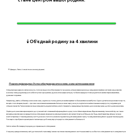
🕯️ Об’єднай родину за 4 хвилини
💛 Швидко. Легко. І з ясністю в кожному рішенні.
Повне керівництво: 3 способи прикрасити оселю, коли світло вимкнене
Спільні вечори навколо свічки можуть стати не лише способом провести час разом, а й важливим кроком до зміцнення сімейних зв'язків. Це дозволяє
кожному члену родини відчути себе почутим і зрозумілим, адже в атмосфері затишку та безпосередності легше ділитися своїми переживаннями,
думками та ідеями.
Наприклад, уявіть собі вечір, коли кожен з вас, сидячи за столом, ділиться своїми мріями та бажаннями на майбутнє. Один з дітей може розповісти про те,
як мріє стати лікарем, інший — про своє захоплення малюванням. Батьки, в свою чергу, можуть поділитися своїми планами на відпустку чи ідеями для
спільних проектів. Такі розмови не лише зміцнюють родинні зв’язки, але й створюють середовище підтримки, де кожен відчуває, що його думка важлива.
Окрім цього, важливо враховувати, що сучасний світ сповнений інформаційного шуму та постійних відволікань. Відключення від технологій під час таких
вечорів дозволяє вам зосередитися на спілкуванні, формуючи унікальні моменти, які запам'ятаються більше, ніж будь-який перегляд фільму чи гра в
комп'ютерні ігри. У повсякденному житті це може стати потужним інструментом для зменшення стресу та зміцнення емоційного здоров'я всієї родини.
Тож варто спробувати організувати такі вечори, щоб знову відчути радість спілкування та близькості.
Світло свічки: Як повернути родину до справжнього спілкування
У нашому швидкоплинному світі, де технології стали невід'ємною частиною повсякденного життя, важливість особистого спілкування часто знецінюється.