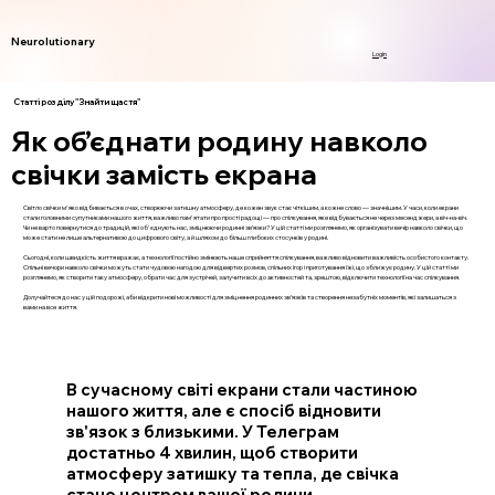
Neurolutionary
Login
Статті розділу "Знайти щастя"
Як об’єднати родину навколо
свічки замість екрана
Світло свічки м'яко відбивається в очах, створюючи затишну атмосферу, де кожен звук стає чіткішим, а кожне слово — значнішим. У часи, коли екрани
стали головними супутниками нашого життя, важливо пам'ятати про прості радощі — про спілкування, яке відбувається не через месенджери, а віч-на-віч.
Чи не варто повернутися до традицій, які об'єднують нас, зміцнюючи родинні зв’язки? У цій статті ми розглянемо, як організувати вечір навколо свічки, що
може стати не лише альтернативою до цифрового світу, а й шляхом до більш глибоких стосунків у родині.
Сьогодні, коли швидкість життя вражає, а технології постійно змінюють наше сприйняття спілкування, важливо відновити важливість особистого контакту.
Спільні вечори навколо свічки можуть стати чудовою нагодою для відвертих розмов, спільних ігор і приготування їжі, що зближує родину. У цій статті ми
розглянемо, як створити таку атмосферу, обрати час для зустрічей, залучити всіх до активностей та, зрештою, відключити технології на час спілкування.
Долучайтеся до нас у цій подорожі, аби відкрити нові можливості для зміцнення родинних зв’язків та створення незабутніх моментів, які залишаться з
вами на все життя.
В сучасному світі екрани стали частиною
нашого життя, але є спосіб відновити
зв'язок з близькими. У Телеграм
достатньо 4 хвилин, щоб створити
атмосферу затишку та тепла, де свічка
стане центром вашої родини.