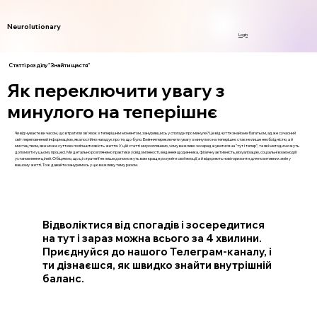
Neurolutionary
Login
Статті розділу "Знайти щастя"
Як переключити увагу з
минулого на теперішнє
Чи відчуваєте ви часом, що втратили зв'язок з теперішнім моментом, занурившись у спогади про минуле? Це відчуття знайоме багатьом, адже сучасний
світ переповнений інформацією, яка постійно нагадує про те, що було. Вміння переключити увагу з минулого на теперішнє стає не лише необхідністю, а й
мистецтвом, яке може суттєво поліпшити якість життя. У цій статті ми розглянемо, чому важливо зосереджуватися на "тут і тепер", та які методи можуть
допомогти у цьому процесі. Ми детально розглянемо практики усвідомленості, ведення щоденника, фізичну активність, візуалізацію, соціальні взаємодії і
установлення цілей. Обіцяємо, що ці стратегії не лише допоможуть вам краще розуміти свої емоції, а й відкриють нові горизонти для позитивних змін у
вашому житті. Тож давайте зануримось у цю важливу тему разом.
Відволіктися від спогадів і зосередитися
на тут і зараз можна всього за 4 хвилини.
Приєднуйся до нашого Телеграм-каналу, і
ти дізнаєшся, як швидко знайти внутрішній
баланс.