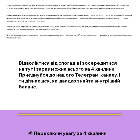
Ставте цілі на тиждень або місяць, які допоможуть вам зосередитися на майбутньому. Наприклад, заплануйте вивчення нової навички або хобі. Один
студент, який почав ставити короткострокові цілі, помітив, що це допомогло йому відволіктися від негативних спогадів і зосередитися на навчанні.
Вміння переключити увагу з минулого на теперішнє є ключовим аспектом нашого психологічного комфорту і добробуту. Практика усвідомленості, ведення
щоденника, фізична активність, візуалізація, соціальні взаємодії та установлення цілей — всі ці стратегії допоможуть вам зосередитися на тут і тепер,
зменшуючи стрес і тривогу, пов’язані з минулим.
Запрошуємо вас випробувати ці методи у повсякденному житті. Виділіть кілька хвилин на день для усвідомленості, спробуйте вести щоденник або
займіться спортом — ви помітите позитивні зміни у своєму стані.
Чи готові ви відкрити нову главу у своєму житті, залишивши в минулому те, що вас гнітить? Кожен новий момент — це шанс на нові можливості і враження.
Не втрачайте його
Відволіктися від спогадів і зосередитися
на тут і зараз можна всього за 4 хвилини.
Приєднуйся до нашого Телеграм-каналу, і
ти дізнаєшся, як швидко знайти внутрішній
баланс.
🌟 Переключи увагу за 4 хвилини