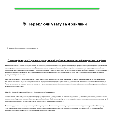
🌟 Переключи увагу за 4 хвилини
💛 Швидко. Легко. І з ясністю в кожному рішенні.
Повне керівництво: 2 простих вправи для очей, щоб переключити мозок із минулого на теперішнє
Вміння залишатися в теперішньому моменті не лише покращує наше психологічне здоров'я, але й підвищує продуктивність у повсякденному житті. Коли
ми зосереджені на теперішньому, ми стаємо більш уважними до завдань, які виконуємо, і здатні приймати кращі рішення. Наприклад, у професійному
середовищі, якщо ви намагаєтеся працювати над проєктом, а ваші думки постійно повертаються до помилок, які ви зробили в минулому, це може заважати
вашій продуктивності. Натомість, якщо ви навчитесь концентруватися на завданні, що виконується зараз, зможете знайти нові, креативні рішення та
уникнути повторення помилок.
Цей принцип можна ілюструвати на прикладі спортсмена. Коли атлет виходить на арену, він повинен зосередитися на виконанні свого завдання, а не на
минулих змаганнях чи невдачах. Його успіх залежить від здатності бути присутнім у моменті, що дозволяє йому максимально реалізувати свій потенціал.
Таким чином, навчання переключатися на теперішнє — це не лише шлях до особистого зростання, а й важливий аспект професійного розвитку, який варто
враховувати кожному з нас.
Живи Тут і Зараз: Як Відпустити Минуле та Зосередитися на Теперішньому
Усвідомленість, або майндфулнес, відкриває двері до справжнього досвіду життя. Це не просто модне слово; це спосіб існувати в світі, де кожен момент
має значення. Наприклад, уявіть собі, що ви сидите на березі моря. Замість того, щоб думати про невдачі минулого, зосередьтеся на звуках хвиль, відчутті
піску під ногами та запаху солоного повітря. Ця простота може змінити ваше сприйняття.
Ведення щоденника — це ще один аспект, який заслуговує уваги. Коли ви записуєте свої думки, ви створюєте простір для саморозуміння. Наприклад,
уявіть, що ви щодня записуєте одну позитивну річ, яка сталася з вами. Через кілька тижнів ви зможете озирнутися назад і побачити, скільки добрих
моментів було у вашому житті, що допоможе зменшити фокус на негативі.