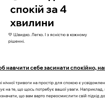
спокій за 4
хвилини
💛 Швидко. Легко. І з ясністю в кожному
рішенні.
б навчити себе засинати спокійно, нав
 нічної тривоги на простір для спокою є усвідомленн
зує на те, що щось потребує вашої уваги. Наприклад
значати, що вам варто переосмислити свій підхід до