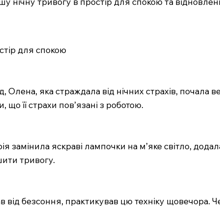
у нічну тривогу в простір для спокою та відновлен
стір для спокою
, Олена, яка страждала від нічних страхів, почала 
, що її страхи пов’язані з роботою.
ія замінила яскраві лампочки на м’яке світло, додал
шити тривогу.
ав від безсоння, практикував цю техніку щовечора. Ч