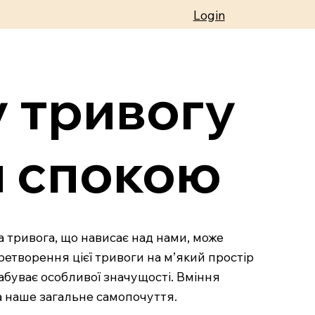
Login
у тривогу
я спокою
а тривога, що нависає над нами, може
ретворення цієї тривоги на м’який простір
абуває особливої значущості. Вміння
а наше загальне самопочуття.