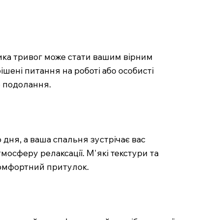
ка тривог може стати вашим вірним
шені питання на роботі або особисті
о подолання.
 дня, а ваша спальня зустрічає вас
тмосферу релаксації. М'які текстури та
комфортний притулок.