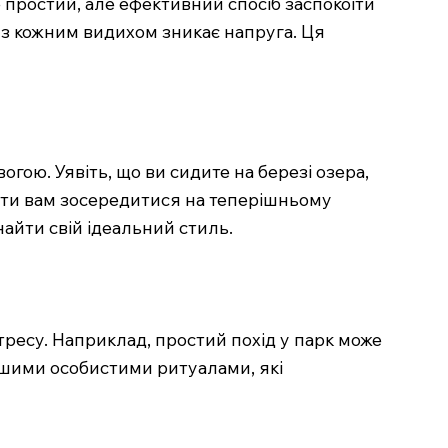
 простий, але ефективний спосіб заспокоїти
к з кожним видихом зникає напруга. Ця
гою. Уявіть, що ви сидите на березі озера,
гти вам зосередитися на теперішньому
айти свій ідеальний стиль.
тресу. Наприклад, простий похід у парк може
вашими особистими ритуалами, які