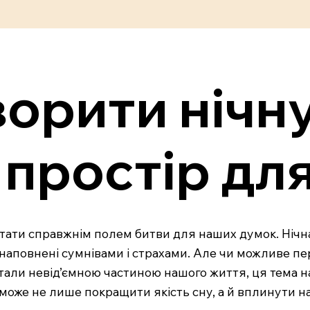
орити нічн
 простір дл
 стати справжнім полем битви для наших думок. Нічн
 наповнені сумнівами і страхами. Але чи можливе пе
 стали невід’ємною частиною нашого життя, ця тема н
може не лише покращити якість сну, а й вплинути н