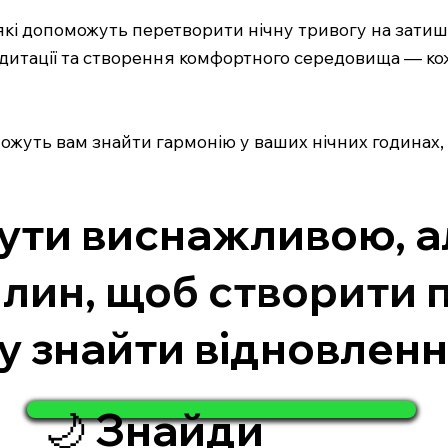
, які допоможуть перетворити нічну тривогу на зати
итації та створення комфортного середовища — кож
оможуть вам знайти гармонію у ваших нічних годинах,
бути виснажливою, а
лин, щоб створити п
у знайти відновленн
🌙 Знайди