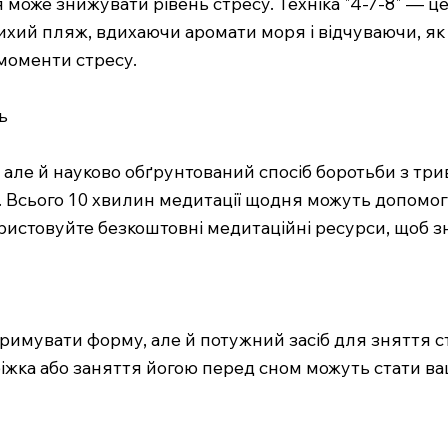
може знижувати рівень стресу. Техніка "4-7-8" — це
 тихий пляж, вдихаючи аромати моря і відчуваючи, я
моменти стресу.
ь
ле й науково обґрунтований спосіб боротьби з триво
я. Всього 10 хвилин медитації щодня можуть допомо
ристовуйте безкоштовні медитаційні ресурси, щоб зн
тримувати форму, але й потужний засіб для зняття с
обіжка або заняття йогою перед сном можуть стати 