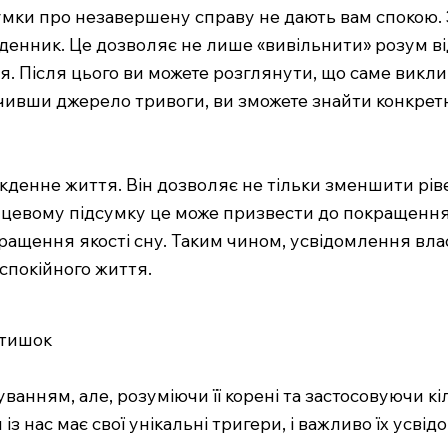
 думки про незавершену справу не дають вам спокою.
оденник. Це дозволяє не лише «вивільнити» розум ві
я. Після цього ви можете розглянути, що саме викли
начивши джерело тривоги, ви зможете знайти конкре
кденне життя. Він дозволяє не тільки зменшити рів
нцевому підсумку це може призвести до покращення 
ращення якості сну. Таким чином, усвідомлення влас
спокійного життя.
атишок
анням, але, розуміючи її корені та застосовуючи кі
з нас має свої унікальні тригери, і важливо їх усві