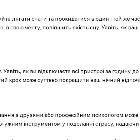
йте лягати спати та прокидатися в один і той же час
 в свою чергу, поліпшить якість сну. Уявіть, як ваш
 Уявіть, як ви відключаєте всі пристрої за годину до
тий крок може суттєво покращити ваш нічний відпочи
ування з друзями або професійним психологом може 
потужним інструментом у подоланні стресу, надаючи