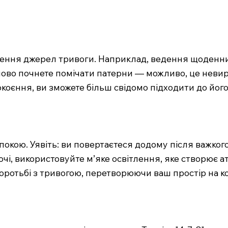
ення джерел тривоги. Наприклад, ведення щоденни
ово почнете помічати патерни — можливо, це невирі
коєння, ви зможете більш свідомо підходити до йог
окою. Уявіть: ви повертаєтеся додому після важкого
в очі, використовуйте м’яке освітлення, яке створює а
 боротьбі з тривогою, перетворюючи ваш простір на 