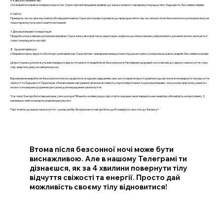
5. Кава або зелений чай
Споживайте кофеїн в помірних кількостях. Один офісний працівник виявив, що чашка зеленого чаю вранці покращує його бадьорість без зайвих нервів.
6. Світло
Проведіть час на свіжому повітрі або відкрийте вікна. Один фотограф поділився, що природне світло під час зйомок після безсонної ночі допомагає йому не
тільки прокинутися, але й знайти натхнення.
7. Дихальні вправи та медитація
Приділіть кілька хвилин дихальним вправам. Одна жінка, яка практикує медитацію, знайшла, що кілька хвилин усвідомленого дихання значно знижують її
стрес і покращують настрій.
8. Здорові перекуси
Обирайте горіхи, фрукти або йогурт для перекусів. Один фітнес-тренер рекомендує мати під рукою горіхи, оскільки вони дають енергію без зайвих калорій.
Ці прості кроки допоможуть вам повернути відчуття свіжості і енергії після безсонної ночі. Регулярний здоровий сон є ключем до гарного самопочуття, тому
слід звертати увагу на свій режим сну.
Відновлення енергії після безсонної ночі може здаватися складним завданням, але, застосовуючи прості і дієві методи, ви зможете повернути тілу відчуття
свіжості та бадьорості. Гідратація, збалансоване харчування, фізична активність, короткі відпочинки та дихальні вправи – все це має практичну цінність і
може стати вашим щоденним ритуалом для покращення самопочуття.
Тож чому б не зробити перший крок уже сьогодні? Візьміть склянку води, підготуйте сніданок, який зарядить вас енергією, або вийдіть на прогулянку. З
маленьких змін починаються великі результати
Пам'ятайте, що ваше самопочуття – це ваш вибір. Які кроки ви готові зробити, щоб повернути своє тіло до балансу?
Втома після безсонної ночі може бути
виснажливою. Але в нашому Телеграмі ти
дізнаєшся, як за 4 хвилини повернути тілу
відчуття свіжості та енергії. Просто дай
можливість своєму тілу відновитися!