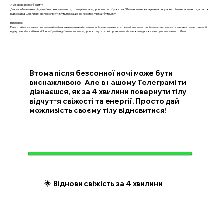
7. Здоровий спосіб життя
Для запобігання наслідкам безсоння важливо дотримуватися здорового способу життя. Збалансоване харчування, регулярна фізична активність, а також
відмова від шкідливих звичок сприятимуть покращенню якості сну в майбутньому.
Висновок
Пам'ятайте, що ваше тіло має неймовірну здатність до відновлення. Використовуючи ці прості, але ефективні методи, ви зможете швидко повернути собі
відчуття свіжості і енергії. Не забувайте дбати про своє здоров'я і слухати свій організм — він завжди підкаже вам, що саме вам потрібно.
Втома після безсонної ночі може бути
виснажливою. Але в нашому Телеграмі ти
дізнаєшся, як за 4 хвилини повернути тілу
відчуття свіжості та енергії. Просто дай
можливість своєму тілу відновитися!
🌟 Віднови свіжість за 4 хвилини