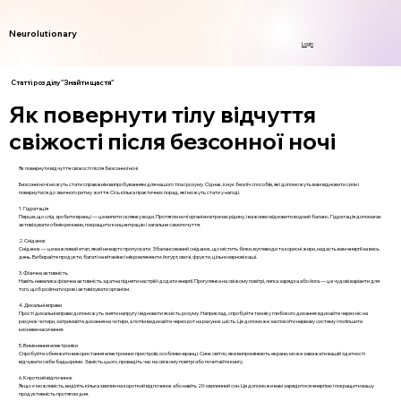
Neurolutionary
Login
Статті розділу "Знайти щастя"
Як повернути тілу відчуття
свіжості після безсонної ночі
Як повернути відчуття свіжості після безсонної ночі
Безсонні ночі можуть стати справжнім випробуванням для нашого тіла і розуму. Однак, існує безліч способів, які допоможуть вам відновити сили і
повернутися до звичного ритму життя. Ось кілька практичних порад, які можуть стати у нагоді.
1. Гідратація
Перше, що слід зробити вранці — це випити склянку води. Протягом ночі організм втрачає рідину, і важливо відновити водний баланс. Гідратація допомагає
активізувати обмін речовин, покращити концентрацію і загальне самопочуття.
2. Сніданок
Сніданок — це важливий етап, який не варто пропускати. Збалансований сніданок, що містить білки, вуглеводи та корисні жири, надасть вам енергії на весь
день. Вибирайте продукти, багаті на вітаміни і мікроелементи: йогурт, овочі, фрукти, цільнозернові каші.
3. Фізична активність
Навіть невелика фізична активність здатна підняти настрій і додати енергії. Прогулянка на свіжому повітрі, легка зарядка або йога — це чудові варіанти для
того, щоб розігнати кров і активізувати організм.
4. Дихальні вправи
Прості дихальні вправи допоможуть зняти напругу і відновити ясність розуму. Наприклад, спробуйте техніку глибокого дихання: вдихайте через ніс на
рахунок чотири, затримайте дихання на чотири, а потім видихайте через рот на рахунок шість. Це допоможе заспокоїти нервову систему і поліпшити
кисневе насичення.
5. Вимкнення електроніки
Спробуйте обмежити використання електронних пристроїв, особливо вранці. Синє світло, яке випромінюють екрани, може заважати вашій здатності
відчувати себе бадьорими. Замість цього, проведіть час на свіжому повітрі або почитайте книгу.
6. Короткий відпочинок
Якщо є можливість, виділіть кілька хвилин на короткий відпочинок або навіть 20-хвилинний сон. Це допоможе вам зарядитися енергією і покращити вашу
продуктивність протягом дня.