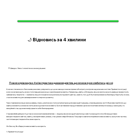
🌙 Відновись за 4 хвилини
💛 Швидко. Легко. І з ясністю в кожному рішенні.
Повне керівництво: 4 м’які практики дихання для тіла, що не може розслабитись уві сні
Коли ми стикаємося з безсонням, важливо усвідомити, що це не завжди означає провал або втрату контролю над власним життям. Прийняття ситуації,
коли сон не приходить, може стати першим кроком до самопізнання і розвитку. Наприклад, уявіть собі людину, яка, не змогла заснути, вирішує провести ніч,
займаючись творчістю — малюючи, пишучи чи граючи на музичному інструменті. Цей час, замість того, щоб бути витраченим на безплідну боротьбу зі сном,
стає можливістю для самовираження та творчого розвитку.
Таке ставлення не лише знижує рівень стресу, але й може стати каталізатором для нових ідей та рішень у повсякденному житті. Важливо пам’ятати, що
навіть в моменти, коли ви не спите, ви все ще маєте можливість бути активними і продуктивними. Це може позитивно вплинути на вашу самооцінку та
емоційний стан, адже ви не відчуваєте себе безпорадними.
У професійній діяльності це також може мати великий вплив — людина, яка може адаптуватися до змін та знаходити способи продуктивно
використовувати свій час, навіть у несприятливих умовах, стає цінним співробітником. Тому варто навчитися приймати неможливість заснути як частину
життя і використовувати її на свою користь.
Ніч без сну: Як обернути неможливість на користь
1. Прийняття ситуації