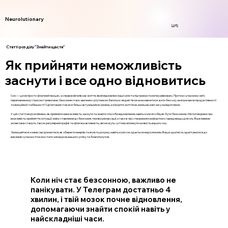
Neurolutionary
Login
Статті розділу "Знайти щастя"
Як прийняти неможливість
заснути і все одно відновитись
Сон — це не просто фізичний процес, а справжній еліксир життя, який відновлює наші сили та підтримує психічну рівновагу. Проте в сучасному світі,
переповненому стресом і тривогами, безсоння стало звичним супутником багатьох людей. Чи можна навчитися жити без сну, не втрачаючи продуктивності
та емоційної стабільності? Це питання стає все більш актуальним в умовах, коли ритм життя не залишає нам часу на відпочинок.
У цій статті ми розглянемо, як прийняти неможливість заснути та знайти способи відновлення, навіть коли ніч обіцяє бути безсонною. Ми поговоримо про
важливість прийняття ситуації, зміну ставлення до безсоння, техніки релаксації, а також про створення комфортного середовища для сну. Важливими
аспектами стануть також регулярний графік та фізична активність, які можуть суттєво вплинути на якість вашого сну.
Залишайтеся з нами, і ви дізнаєтеся, як зберегти енергію та ясність розуму, навіть коли сон здається недосяжним. Ваша здатність адаптуватися до
викликів сучасності може стати запорукою вашого успіху та благополуччя.
Коли ніч стає безсонною, важливо не
панікувати. У Телеграм достатньо 4
хвилин, і твій мозок почне відновлення,
допомагаючи знайти спокій навіть у
найскладніші часи.