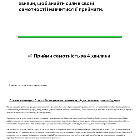
хвилин, щоб знайти сили в своїй
самотності і навчитися її приймати.
🌱 Прийми самотність за 4 хвилини
💛 Швидко. Легко. І з ясністю в кожному рішенні.
Повне керівництво: 5 способів впоратися з самотністю під час навчання далеко від дому
Під час навчання далеко від дому важливо зрозуміти, що самотність може бути не лише тягарем, а й потужним стимулом для особистісного зростання.
Коли ви перебуваєте в новому середовищі, ви отримуєте можливість переосмислити свої цінності, інтереси і цілі. Важливо не просто пережити цей період, а
знайти в ньому користь і натхнення для свого розвитку.
Наприклад, уявіть собі студента, який, опинившись у незнайомому місті, відчуває самотність і розгубленість. Замість того, щоб замикатися в собі, він
вирішує записатися на курси малювання. Це не лише дозволяє йому відволіктися від негативних думок, а й допомагає зустріти інших людей з подібними
інтересами. У процесі навчання він не лише підвищує свої навички, а й знаходить нових друзів, з якими ділиться своїми переживаннями.
Ця ситуація ілюструє, як самотність може стати поштовхом до змін. Коли ми відкриті до нових можливостей, самотність може стати каталізатором для
саморозвитку та створення значущих зв’язків. У повсякденному житті це означає, що варто шукати способи використовувати вільний час на користь собі,
а не дозволяти негативним емоціям контролювати наші дії. Тому, зокрема, важливо пам’ятати, що навіть у найскладніші часи ми маємо можливість
перетворити виклики на можливості для особистісного зростання.