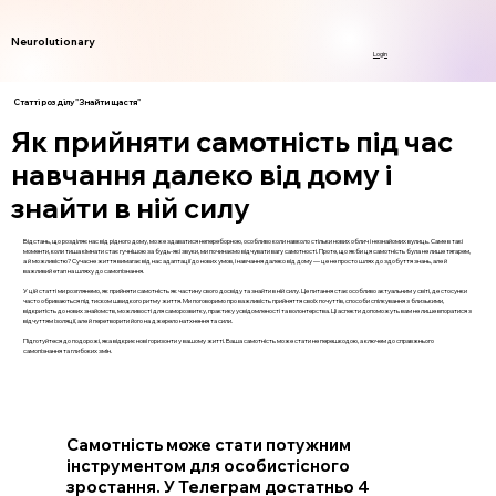
Neurolutionary
Login
Статті розділу "Знайти щастя"
Як прийняти самотність під час
навчання далеко від дому і
знайти в ній силу
Відстань, що розділяє нас від рідного дому, може здаватися непереборною, особливо коли навколо стільки нових облич і незнайомих вулиць. Саме в такі
моменти, коли тиша кімнати стає гучнішою за будь-які звуки, ми починаємо відчувати вагу самотності. Проте, що якби ця самотність була не лише тягарем,
а й можливістю? Сучасне життя вимагає від нас адаптації до нових умов, і навчання далеко від дому — це не просто шлях до здобуття знань, але й
важливий етап на шляху до самопізнання.
У цій статті ми розглянемо, як прийняти самотність як частину свого досвіду та знайти в ній силу. Це питання стає особливо актуальним у світі, де стосунки
часто обриваються під тиском швидкого ритму життя. Ми поговоримо про важливість прийняття своїх почуттів, способи спілкування з близькими,
відкритість до нових знайомств, можливості для саморозвитку, практику усвідомленості та волонтерства. Ці аспекти допоможуть вам не лише впоратися з
відчуттям ізоляції, але й перетворити його на джерело натхнення та сили.
Підготуйтеся до подорожі, яка відкриє нові горизонти у вашому житті. Ваша самотність може стати не перешкодою, а ключем до справжнього
самопізнання та глибоких змін.
Самотність може стати потужним
інструментом для особистісного
зростання. У Телеграм достатньо 4