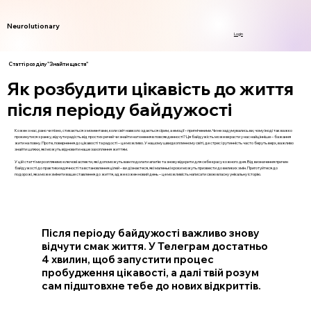
Neurolutionary
Login
Статті розділу "Знайти щастя"
Як розбудити цікавість до життя
після періоду байдужості
Кожен з нас, рано чи пізно, стикається з моментами, коли світ навколо здається сірим, а емоції – пригніченими. Чи не задумувались ви, чому іноді так важко
прокинутися з ранку, відчути радість від простих речей чи знайти натхнення в повсякденності? Ця байдужість може вкрасти у нас найцінніше – бажання
жити на повну. Проте, повернення до цікавості та радості – це можливо. У нашому швидкоплинному світі, де стрес і рутинність часто беруть верх, важливо
знайти шляхи, які можуть відновити наше захоплення життям.
У цій статті ми розглянемо ключові аспекти, які допоможуть вам подолати апатію та знову відкрити для себе красу кожного дня. Від визначення причин
байдужості до практики вдячності та встановлення цілей – ви дізнаєтеся, які маленькі кроки можуть призвести до великих змін. Приготуйтеся до
подорожі, яка може змінити ваше ставлення до життя, адже кожен новий день – це можливість написати свою власну унікальну історію.
Після періоду байдужості важливо знову
відчути смак життя. У Телеграм достатньо
4 хвилин, щоб запустити процес
пробудження цікавості, а далі твій розум
сам підштовхне тебе до нових відкриттів.