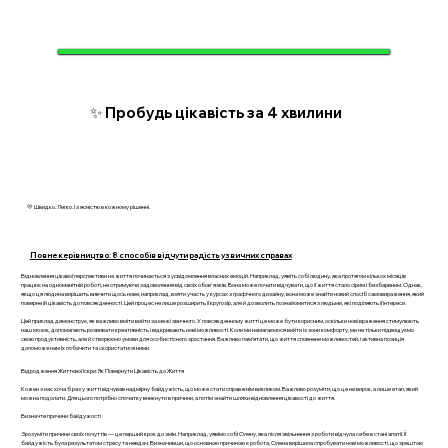
✨ Пробудь цікавість за 4 хвилини
💛 Швидко. Легко. І з ясністю в кожному рішенні.
Повне керівництво: 8 способів відчути радість у звичних справах
Відновлення цікавої перспективи на життя починається з усвідомлення власних емоцій. Наприклад, уявіть собі людину, яка протягом кількох місяців
працює на одноманітній роботі, не отримуючи задоволення від своїх обов'язків. Вона може почати відчувати, що її життя стало сірим і безбарвним. Однак,
якщо ця людина вирішить вивчити щось нове, наприклад, взяти участь у курсах з графічного дизайну, вона може знайти новий спосіб самовираження, який
поверне їй цікавість до повсякденності. Цей процес не лише розширить її кругозір, але й дозволить познайомитися з людьми, які поділяють її інтереси.
Цей приклад демонструє, як важливо вміти вийти за межі звичного. У повсякденному житті це може бути корисним, оскільки нові враження стимулюють
наш мозок, допомагають розвивати креативність і відкривають нові можливості. Коли ми намагаємося вийти із зони комфорту, ми не тільки підвищуємо
свою продуктивність, але й створюємо умови для особистісного зростання. Важливо пам’ятати, що життя сповнене можливостей, і активна позиція
допоможе нам їх побачити та скористатися ними.
Відродження Життєвої Іскри: Як Повернути Цікавість до Життя
Кожен з нас хоча б раз у житті відчував надмірну байдужість, що може стати справжнім викликом. Важливо розуміти, що це не вирок, а лише етап, який
можна подолати. Для цього потрібно спочатку вникнути в причини, а потім знайти шляхи відновлення цікавості до життя.
Визначте причини байдужості
Зрозуміти причини своїх почуттів — це перший крок до змін. Наприклад, уявімо собі Олену, яка після звільнення з роботи відчула себе в стані апатії. Її
байдужість була результатом стресу та невдач. Визначивши, що основною причиною є робота, Олена вирішила спробувати нові можливості, що зрештою