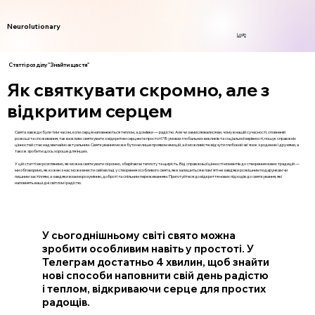
Neurolutionary
Login
Статті розділу "Знайти щастя"
Як святкувати скромно, але з
відкритим серцем
Свята завжди були тим часом, коли серця наповнюються теплом, а домівки — радістю. Але чи замислювалися ви, чому в нашій сучасності, сповненій
розкоші та споживання, так важливо святкувати з відкритим серцем і в простоті? В умовах глобальних викликів та соціальної нерівності, пошук справжніх
цінностей стає надзвичайно актуальним. Святкування може бути не лише проявом емоцій, а й можливістю відчути глибокий зв'язок з родиною і друзями, а
також зробити щось хороше для інших.
У цій статті ми розглянемо, як можна святкувати скромно, зберігаючи теплоту та щирість. Від справжньої цінності моментів до створення нових традицій —
ми обговоримо, як кожен з нас може внести свій вклад у створення особливого свята, яке залишиться в пам'яті не завдяки розкішним подарункам чи
пишним застіллям, а завдяки взаєморозумінню, доброті та спільним переживанням. Приготуйтеся до відкриття нових підходів до святкування, які
наповнять ваші дні світлом і радістю.
У сьогоднішньому світі свято можна
зробити особливим навіть у простоті. У
Телеграм достатньо 4 хвилин, щоб знайти
нові способи наповнити свій день радістю
і теплом, відкриваючи серце для простих
радощів.