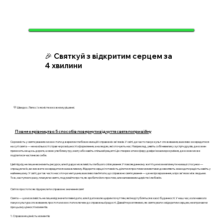
🎉 Святкуй з відкритим серцем за
4 хвилини
💛 Швидко. Легко. І з ясністю в кожному рішенні.
Повне керівництво: 5 способів повернути відчуття свята попри війну
Скромність у святкуваннях може стати джерелом глибоких емоцій і справжніх зв'язків. У світі, де часто панує культ споживання, важливо зосередитися
на суті свята — не на кількості страв чи розкішності оформлення, а на людях, які оточують нас. Наприклад, уявіть собі невелику зустріч друзів, де кожен
приносить не щось дороге, а свою улюблену гру, книгу або навіть спільний рецепт. Це створює атмосферу довіри і взаєморозуміння, де кожен може
поділитися частинкою себе.
Цей підхід не лише економить ресурси, але й дарує можливість глибшого спілкування. У повсякденному житті це може вплинути на ваші стосунки —
спрощуючи їх, ви зможете зосередитися на важливому. Відкрите серце і готовність ділитися простими моментами дозволяють знаходити радість навіть у
найменшому. У світі, де так часто нас оточує метушня, важливо пам’ятати, що справжнє святкування — це не про враження, а про зв'язок між людьми.
Тож, наступного разу, плануючи свято, подумайте про те, як зробити його простим, але наповненим щирістю і любов’ю.
Світло простоти: як підкреслити справжнє значення свят
Свята — це можливість не лише відзначити певні дати, але й дати волю щирим почуттям, які іноді губляться в хаосі буденності. У наш час, коли навколо
панує культура споживання, простота може стати ключем до справжньої радості. Давайте розглянемо, як святкувати з відкритим серцем, не втрачаючи
при цьому цінності моментів.
1. Справжня цінність моментів