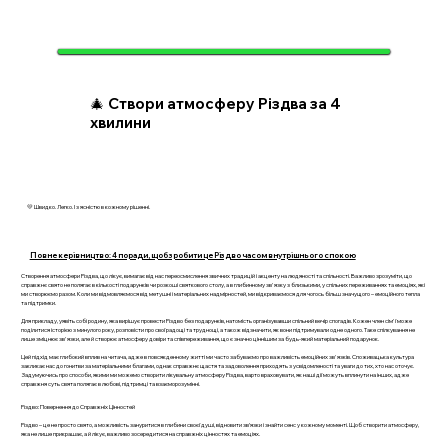
🎄 Створи атмосферу Різдва за 4
хвилини
💛 Швидко. Легко. І з ясністю в кожному рішенні.
Повне керівництво: 4 поради, щоб зробити це Різдво часом внутрішнього спокою
Створення атмосфери Різдва, що лікує, вимагає від нас переосмислення звичних традицій і акценту на людяності та спільності. Важливо зрозуміти, що
справжнє свято не полягає в кількості подарунків чи розкоші святкового столу, а в глибинному зв'язку з близькими, у спільних переживаннях та емоціях, які
ми створюємо разом. Коли ми відмовляємося від метушні і матеріальних надмірностей, ми відкриваємося для чогось більш значущого – емоційного тепла
та підтримки.
Для прикладу, уявіть собі родину, яка вирішує провести Різдво без подарунків, натомість організувавши спільний вечір спогадів. Кожен член сім'ї може
поділитися історією з минулого року, розповісти про свої радощі та труднощі, а також відзначити, як вони підтримували одне одного. Таке спілкування не
лише зміцнює зв'язки, але й створює атмосферу довіри та співпереживання, що є значно ціннішим за будь-який матеріальний подарунок.
Цей підхід має глибокий вплив на читача, адже в повсякденному житті ми часто забуваємо про важливість емоційних зв'язків. Споживацька культура
закликає нас до гонитви за матеріальними благами, однак справжнє щастя та задоволення приходять з усвідомленості та уваги до тих, хто нас оточує.
Задумуючись про способи, якими ми можемо створити лікувальну атмосферу Різдва, варто враховувати, як наші дії можуть вплинути на інших, адже
справжня суть свята полягає в любові, підтримці та взаєморозумінні.
Різдво: Повернення до Справжніх Цінностей
Різдво – це не просто свято, а можливість зануритися в глибини своєї душі, відновити зв’язки і знайти сенс у кожному моменті. Щоб створити атмосферу,
яка не лише прикрашає, а й лікує, важливо зосередитися на справжніх цінностях та емоціях.