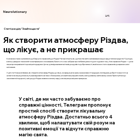
Neurolutionary
Login
Статті розділу "Знайти щастя"
Як створити атмосферу Різдва,
що лікує, а не прикрашає
Коли ви востаннє зупинялися, щоб відчути справжній дух Різдва? Чи пам'ятаєте, як у дитинстві свято наповнювало ваше серце теплом і радістю? Сьогодні,
в епоху швидких технологій та матеріального споживання, багато хто з нас забуває про глибинні цінності цього чудового часу. Але справжнє Різдво — це не
лише про яскраві вогні та розкішні подарунки. Це час для відновлення зв'язків, роздумів та доброчинності, який може стати справжнім джерелом сили і
натхнення.
У цій статті ми розглянемо, як створити атмосферу Різдва, що лікує, зосереджуючи увагу на важливості традицій, спогляданні, доброті та простоті. Ці
аспекти не лише допоможуть вам відновити зв'язки з близькими, а й знайти внутрішній спокій у метушливому святковому сезоні. Приготуйтеся до
захоплюючої подорожі у світ, де дух Різдва живе в кожному серці, а не лише в розкішних прикрасах.
У світі, де ми часто забуваємо про
справжні цінності, Телеграм пропонує
простий спосіб створити лікувальну
атмосферу Різдва. Достатньо всього 4
хвилини, щоб налаштувати свій розум на
позитивні емоції та відчути справжню
магію свята.