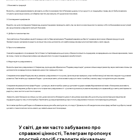
2. Важливість традицій
Включіть у святкування елементи, які мають особисте значення. Сім'я Петрових щороку готує одну й ту ж традиційну страву, яку їх бабуся навчила
готувати. Це не лише смачно, а й зберігає пам'ять про минуле, об'єднуючи всі покоління.
3. Споглядання та рефлексія
Виділіть час для споглядання. Наприклад, родина Сидоренко проводить свято, під час якого кожен пише листа самому собі з побажаннями на наступний
рік. Це допомагає усвідомити свої цілі і бажання.
4. Доброта та волонтерство
Залучайтеся до благодійних акцій. Команда з міста Лева організувала "Різдвяний марафон доброти", в рамках якого вони збирали продукти для
безпритульних. Це принесло радість не лише тим, кому допомогли, а й самій команді, яка відчула позитивні зміни у своїх серцях.
5. Простота і мінімалізм
Уникайте надмірного споживання. Сім'я Олени та Сергія вирішила цього року обмежити кількість подарунків, зосередившись на спільних враженнях, таких
як похід у театр чи спільна прогулянка. Це зміцнило їхні стосунки і подарувало незабутні миті.
6. Медитація та усвідомленість
Включіть практики усвідомленості. Наприклад, група друзів зібралася на "Різдвяну медитацію", де вони спільно медитували під звуки святкових пісень. Це
допомогло їм зосередитися на справжніх цінностях і зменшити стрес.
Створення атмосфери Різдва, яка лікує, вимагає усвідомленості та зусиль. Це не лише про прикраси, а про глибокі емоції, зв'язки між людьми та духовний
розвиток. Пам'ятайте, що справжнє Різдво – це не лише свято, а й можливість відчути тепло та любов у своєму серці та поділитися цим з іншими.
Створення лікувальної атмосфери Різдва – це процес, який потребує уваги до деталей та щирих намірів. Відновлення зв'язків з близькими, важливість
традицій, споглядання, доброта, простота та практики усвідомленості – ці аспекти допоможуть вам не лише відчути справжній дух свята, але й принести
радість у своє життя та життя оточуючих.
Запросіть своїх близьких на спільну зустріч, де ви зможете обговорити цінності, які для вас важливі, або долучіться до волонтерських ініціатив, які
подарують радість тим, хто її потребує. Пам’ятайте, що ваше прагнення до простоти й усвідомленості може стати прикладом для інших.
Чи готові ви зробити цей Різдво особливим не лише для себе, але й для тих, хто поруч? Дозвольте собі зануритися в атмосферу любові та доброти, і нехай
це свято стане початком чогось нового, що змінить ваше життя на краще.
У світі, де ми часто забуваємо про
справжні цінності, Телеграм пропонує
простий спосіб створити лікувальну