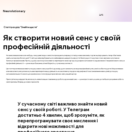
Neurolutionary
Login
Статті розділу "Знайти щастя"
Як створити новий сенс у своїй
професійній діяльності
Чи замислювалися ви коли-небудь, чому деякі люди з легкістю прокидаються вранці, готові до нових викликів, тоді як інші відчувають тягар обов'язків
навіть на порозі робочого дня? У світі, де зміни відбуваються з неймовірною швидкістю, відчуття безглуздості та рутини стало звичним супутником
багатьох професіоналів. Проте, у цьому хаосі існує можливість перетворити свою кар'єру на джерело натхнення та задоволення. Створення нового сенсу в
професійній діяльності — це не лише бажання, а й необхідність у сучасному контексті.
Ця стаття розгляне важливість пошуку нового сенсу в роботі, адже від цього залежить не лише професійний успіх, але й особисте щастя. Ми розглянемо
ключові аспекти, які допоможуть вам перетворити вашу діяльність на захоплюючу подорож: від рефлексії та встановлення нових цілей до пошуку
натхнення в інших. Кожен із цих кроків може стати фундатором якісних змін у вашій кар'єрі.
Приготуйтеся до відкриттів, які можуть змінити ваше ставлення до роботи, адже новий сенс — це не просто мета, а шлях до глибшого розуміння себе та
своїх прагнень. Вперед до нових горизонтів
У сучасному світі важливо знайти новий
сенс у своїй роботі. У Телеграм
достатньо 4 хвилин, щоб зрозуміти, як
перепрограмувати своє мислення і
відкрити нові можливості для
професійного зростання.