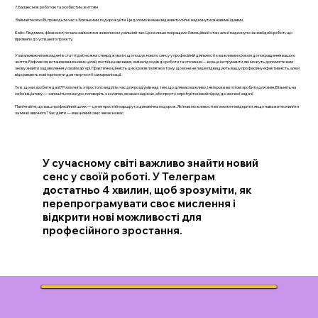
7. Баланс між роботою та особистим життям
Займайтеся хобі, проводьте час з близькими, подорожуйте. Це допоможе вам відновити сили і надихнутися новими ідеями.
Кейс: Людмила, фінансист, почала займатися живописом у вільний час. Це не лише покращило її емоційний стан, але й надихнуло на нові ідеї в роботі, що
призвело до успішного проєкту.
Узагальнюючи викладені в статті ідеї, можна стверджувати, що пошук нового сенсу у професійній діяльності є важливим кроком до покращення вашого
життя. Рефлексія, встановлення нових цілей, постійне навчання, зміна підходів до роботи та оточення — все це інструменти, які можуть допомогти вам
знову знайти задоволення у своїй кар'єрі. Практична цінність цих кроків полягає в тому, що вони не лише підвищують вашу професійну ефективність, але й
відкривають нові горизонти для творчості і самореалізації.
Тож, що ви зробите далі? Розпочніть з простого: виділіть час для роздумів над тим, що для вас важливо, і які кроки ви готові зробити для змін. Візьміть на
себе ініціативу — запишіться на курс, поговоріть з колегою, яка вас надихає, або просто спробуйте новий підхід до звичної задачі.
Пам’ятайте, що ваш професійний шлях — це не простий маршрут, а динамічна подорож. Які нові можливості ви зможете відкрити, якщо наважитеся вийти
за межі звичного? Час діяти — ваш новий сенс чекає на вас
У сучасному світі важливо знайти новий
сенс у своїй роботі. У Телеграм
достатньо 4 хвилин, щоб зрозуміти, як
перепрограмувати своє мислення і
відкрити нові можливості для
професійного зростання.