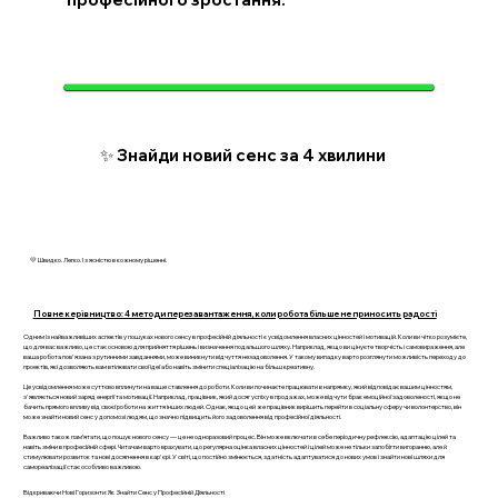
✨ Знайди новий сенс за 4 хвилини
💛 Швидко. Легко. І з ясністю в кожному рішенні.
Повне керівництво: 4 методи перезавантаження, коли робота більше не приносить радості
Одним із найважливіших аспектів у пошуках нового сенсу в професійній діяльності є усвідомлення власних цінностей і мотивацій. Коли ви чітко розумієте,
що для вас важливо, це стає основою для прийняття рішень і визначення подальшого шляху. Наприклад, якщо ви цінуєте творчість і самовираження, але
ваша робота пов'язана з рутинними завданнями, може виникнути відчуття незадоволення. У такому випадку варто розглянути можливість переходу до
проектів, які дозволяють вам втілювати свої ідеї або навіть змінити спеціалізацію на більш креативну.
Це усвідомлення може суттєво вплинути на ваше ставлення до роботи. Коли ви починаєте працювати в напрямку, який відповідає вашим цінностям,
з'являється новий заряд енергії та мотивації. Наприклад, працівник, який досяг успіху в продажах, може відчути брак емоційної задоволеності, якщо не
бачить прямого впливу від своєї роботи на життя інших людей. Однак, якщо цей же працівник вирішить перейти в соціальну сферу чи волонтерство, він
може знайти новий сенс у допомозі людям, що значно підвищить його задоволення від професійної діяльності.
Важливо також пам’ятати, що пошук нового сенсу — це не одноразовий процес. Він може включати в себе періодичну рефлексію, адаптацію цілей та
навіть зміни в професійній сфері. Читачам варто врахувати, що регулярна оцінка власних цінностей і цілей може не тільки запобігти вигоранню, але й
стимулювати розвиток та нові досягнення в кар'єрі. У світі, що постійно змінюється, здатність адаптуватися до нових умов і знайти нові шляхи для
самореалізації стає особливо важливою.
Відкриваючи Нові Горизонти: Як Знайти Сенс у Професійній Діяльності