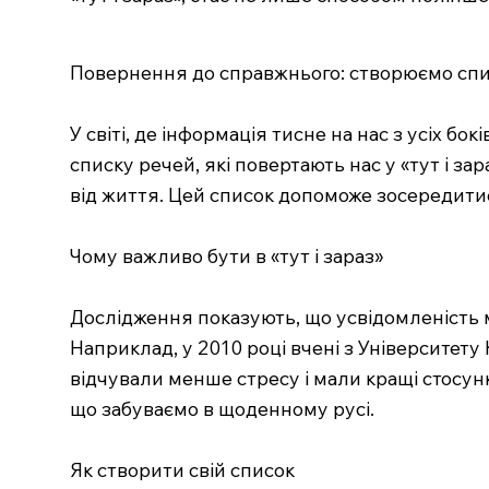
Повернення до справжнього: створюємо спи
У світі, де інформація тисне на нас з усіх б
списку речей, які повертають нас у «тут і 
від життя. Цей список допоможе зосередитис
Чому важливо бути в «тут і зараз»
Дослідження показують, що усвідомленість м
Наприклад, у 2010 році вчені з Університету
відчували менше стресу і мали кращі стосу
що забуваємо в щоденному русі.
Як створити свій список