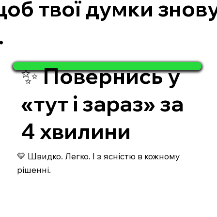
щоб твої думки знову
.
✨ Повернись у
«тут і зараз» за
4 хвилини
💛 Швидко. Легко. І з ясністю в кожному
рішенні.