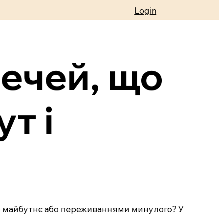
Login
речей, що
т і
про майбутнє або переживаннями минулого? У