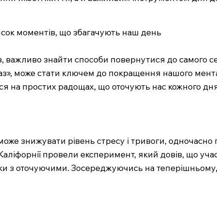
сок моментів, що збагачують наш день
оків, важливо знайти способи повернутися до самого 
зараз», може стати ключем до покращення нашого мен
я на простих радощах, що оточують нас кожного дня
оже знижувати рівень стресу і тривоги, одночасно 
 Каліфорнії провели експеримент, який довів, що уча
нки з оточуючими. Зосереджуючись на теперішньому,