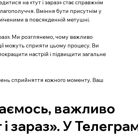
дитися на «тут і зараз» стає справжнім
благополуччя. Вміння бути присутнім у
оміченими в повсякденній метушні.
араз». Ми розглянемо, чому важливо
дії можуть сприяти цьому процесу. Ви
 покращити настрій і підвищити загальне
івень сприйняття кожного моменту. Ваш
ікаємось, важливо
і зараз». У Телегра