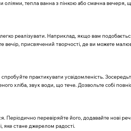
и оліями, тепла ванна з пінкою або смачна вечеря, 
ам легко реалізувати. Наприклад, якщо вам подобаєт
е вечір, присвячений творчості, де ви можете малюв
, спробуйте практикувати усвідомленість. Зосередьт
еного хліба, звук води, що тече. Дозвольте собі повн
я. Періодично перевіряйте його, додавайте нові речі
і, яке стане джерелом радості.