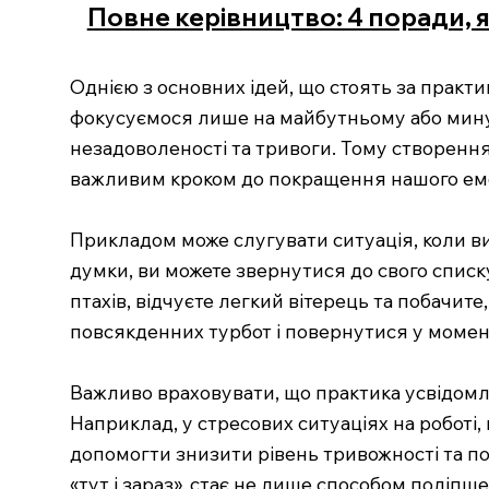
Повне керівництво: 4 поради, 
Однією з основних ідей, що стоять за практ
фокусуємося лише на майбутньому або мину
незадоволеності та тривоги. Тому створення 
важливим кроком до покращення нашого емо
Прикладом може слугувати ситуація, коли ви 
думки, ви можете звернутися до свого списку
птахів, відчуєте легкий вітерець та побачите
повсякденних турбот і повернутися у момен
Важливо враховувати, що практика усвідомле
Наприклад, у стресових ситуаціях на роботі
допомогти знизити рівень тривожності та по
«тут і зараз», стає не лише способом поліпш