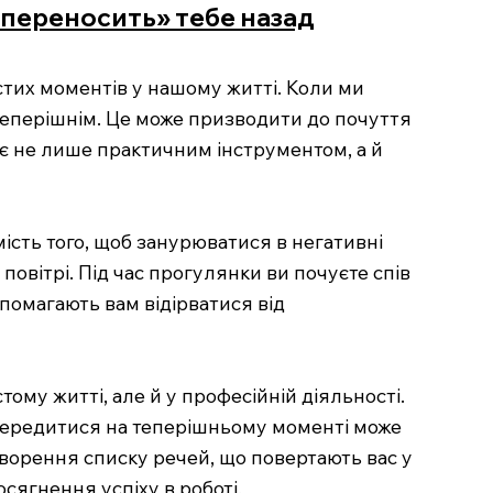
 «переносить» тебе назад
стих моментів у нашому житті. Коли ми
еперішнім. Це може призводити до почуття
тає не лише практичним інструментом, а й
мість того, щоб занурюватися в негативні
повітрі. Під час прогулянки ви почуєте спів
опомагають вам відірватися від
му житті, але й у професійній діяльності.
осередитися на теперішньому моменті може
ворення списку речей, що повертають вас у
сягнення успіху в роботі.