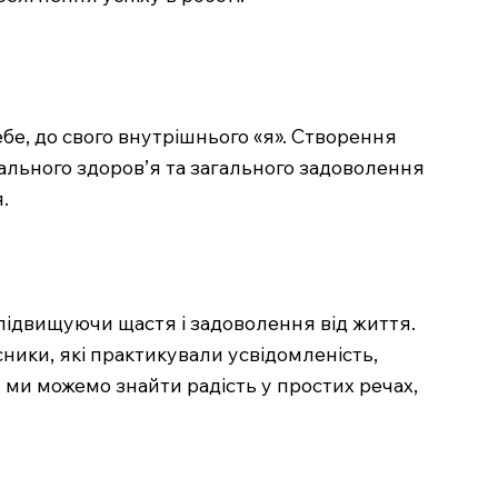
себе, до свого внутрішнього «я». Створення
тального здоров’я та загального задоволення
.
підвищуючи щастя і задоволення від життя.
сники, які практикували усвідомленість,
 ми можемо знайти радість у простих речах,