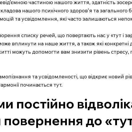
невід’ємною частиною нашого життя, здатність зосере
складова нашого психічного здоров’я та загального 
емоцій та усвідомлення, які часто залишаються неп
ворення списку речей, що повертають нас у «тут і з
оже вплинути на наше життя, а також які конкретні 
 житті можуть допомогти вам знизити рівень стресу,
мопізнання та усвідомленості, що відкриє новий р
армонії починається тут.
 ми постійно відвол
 повернення до «тут 