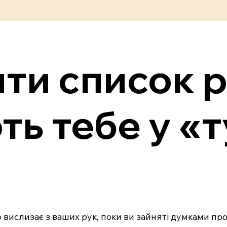
ти список 
ь тебе у «ту
то вислизає з ваших рук, поки ви зайняті думками 