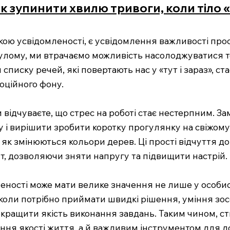
як зупинити хвилю тривоги, коли тіло
икою усвідомленості, є усвідомлення важливості про
лому, ми втрачаємо можливість насолоджуватися т
списку речей, які повертають нас у «тут і зараз», с
ційного фону.
відчуваєте, що стрес на роботі стає нестерпним. За
 і вирішити зробити коротку прогулянку на свіжому 
, як змінюються кольори дерев. Ці прості відчуття д
т, дозволяючи зняти напругу та підвищити настрій.
ності може мати велике значення не лише у особисто
, коли потрібно приймати швидкі рішення, уміння з
кращити якість виконання завдань. Таким чином, ст
ення якості життя, а й важливим інструментом для до