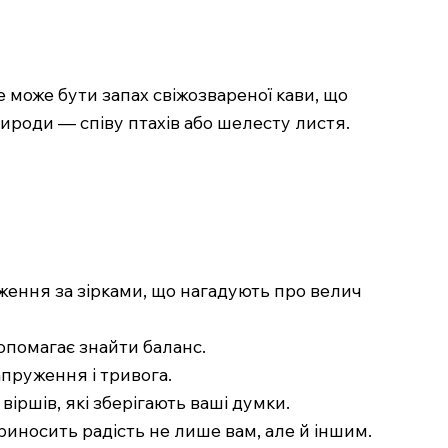
 може бути запах свіжозвареної кави, що
рироди — співу птахів або шелесту листя.
еження за зірками, що нагадують про велич
допомагає знайти баланс.
апруження і тривога.
віршів, які зберігають ваші думки.
приносить радість не лише вам, але й іншим.