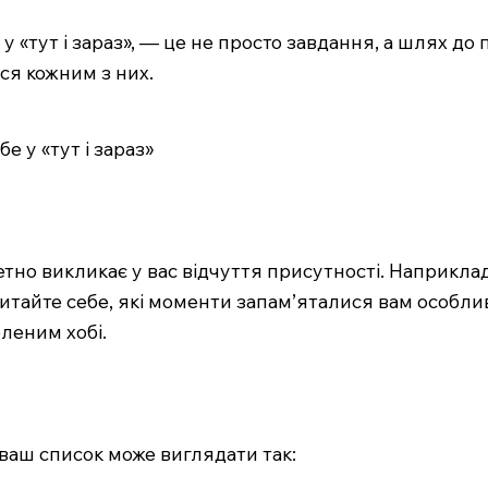
 «тут і зараз», — це не просто завдання, а шлях до
ся кожним з них.
е у «тут і зараз»
етно викликає у вас відчуття присутності. Наприклад
питайте себе, які моменти запам’яталися вам особли
леним хобі.
, ваш список може виглядати так: