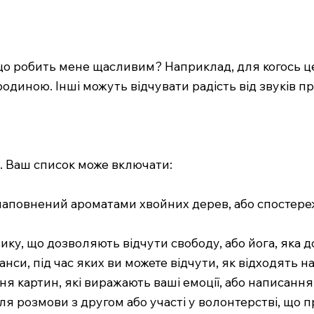
що робить мене щасливим? Наприклад, для когось це
родиною. Інші можуть відчувати радість від звуків п
ку. Ваш список може включати:
к наповнений ароматами хвойних дерев, або спостер
зику, що дозволяють відчути свободу, або йога, яка 
анси, під час яких ви можете відчути, як відходять н
я картин, які виражають ваші емоції, або написання 
для розмови з другом або участі у волонтерстві, що 