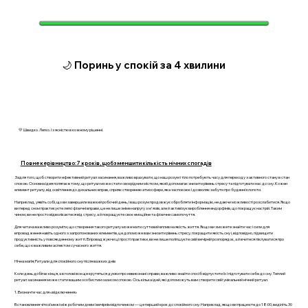
🌙 Поринь у спокій за 4 хвилини
💛 Швидко. Легко. І з ясністю в кожному рішенні.
Повне керівництво: 7 кроків, щоб зменшити кількість нічних спогадів
Задля того, щоб створити ефективний ритуал засинання, важливо врахувати, що наш розум і тіло потребують часу для переходу з активного стану в стан
спокою. Основна ідея полягає в тому, що ритуал може стати своєрідним містком, який допомагає знизити рівень стресу та підготувати нас до сну. Кожен
елемент ритуалу, від освітлення до дихальних вправ, сприяє створенню атмосфери, яка заспокоює і дозволяє забути про буденні клопоти.
Наприклад, уявіть собі, що ви завершили важкий робочий день, і ваш розум продовжує обробляти інформацію, не даючи можливості розслабитися. Якщо
ви перед сном практикуєте легкі фізичні вправи, це не лише зніме напругу з м'язів, але й активізує вироблення ендорфінів, що покращує настрій. Таким
чином, ви не просто відволікаєтеся від стресу, а й покращуєте своє емоційне та фізичне самопочуття.
Для читача важливо розуміти, що створення такого ритуалу може мати суттєвий вплив на якість життя. Якщо ви зможете знайти час і сили для
впровадження навіть одного з запропонованих елементів, це допоможе вам знизити рівень стресу, покращити якість сну і, відповідно, підвищити
продуктивність у повсякденному житті. Впроваджуючи ці прості практики, ви не лише поліпшуєте свій вечірній розпорядок, а й вчитеся піклуватися про
себе, що є важливим аспектом сучасного життя.
Нічна магія: Ритуали для спокійного сну після важких днів
Коли день добігає кінця, а в голові все ще крутяться думки про невиконані справи, важливо знайти спосіб відпустити їх і підготувати себе до сну. Теплий
ритуал засинання може стати вашим особистим оазисом спокою. Ось кілька ідей, які допоможуть вам створити свій унікальний нічний ритуал.
1. Визначте час для «відключення»
Встановлення чіткої межі між робочим днем і вечірнім відпочинком — це перший крок до спокійного сну. Наприклад, якщо ви працюєте до 18:00, виділіть 30