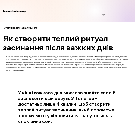
Neurolutionary
Login
Статті розділу "Знайти щастя"
Як створити теплий ритуал
засинання після важких днів
Кожного вечора, коли місяць піднімається на обрії, мільйони людей стикаються з однаковим викликом: як залишити позаду всі тривоги та напругу важкого
дня і зануритися у спокійний сон? У світі, де стрес став невід'ємною частиною нашого життя, важливо знайти способи для відновлення та релаксації. Теплий
ритуал засинання не лише допомагає зняти напругу, але й створює затишну атмосферу, яка сприяє глибокому сну. У цій статті ми розглянемо, чому
важливо мати ритуал перед сном, які його елементи можуть зробити ваші вечори більш приємними, і як впровадження таких практик може покращити
загальний стан вашого здоров’я. Підготовка до сну – це не просто рутина, а справжнє мистецтво, яке варто освоїти. Давайте разом відкриємо двері до світу
спокою та відновлення
У кінці важкого дня важливо знайти спосіб
заспокоїти свій розум. У Телеграм
достатньо лише 4 хвилин, щоб створити
теплий ритуал засинання, який допоможе
твоєму мозку відновитися і зануритися в
спокійний сон.