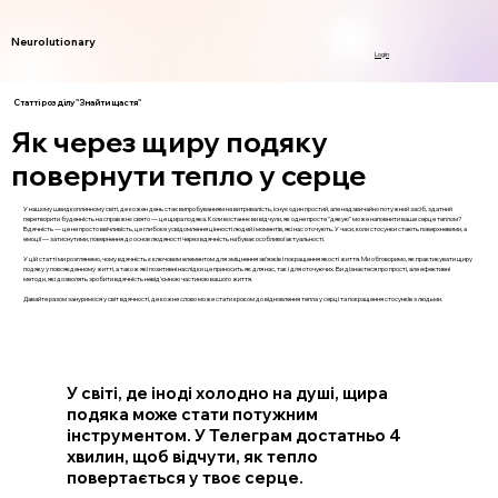
Neurolutionary
Login
Статті розділу "Знайти щастя"
Як через щиру подяку
повернути тепло у серце
У нашому швидкоплинному світі, де кожен день стає випробуванням на витривалість, існує один простий, але надзвичайно потужний засіб, здатний
перетворити буденність на справжнє свято — це щира подяка. Коли востаннє ви відчули, як одне просте "дякую" може наповнити ваше серце теплом?
Вдячність — це не просто ввічливість, це глибоке усвідомлення цінності людей і моментів, які нас оточують. У часи, коли стосунки стають поверхневими, а
емоції — затиснутими, повернення до основ людяності через вдячність набуває особливої актуальності.
У цій статті ми розглянемо, чому вдячність є ключовим елементом для зміцнення зв’язків і покращення якості життя. Ми обговоримо, як практикувати щиру
подяку у повсякденному житті, а також які позитивні наслідки це приносить як для нас, так і для оточуючих. Ви дізнаєтеся про прості, але ефективні
методи, які дозволять зробити вдячність невід’ємною частиною вашого життя.
Давайте разом зануримося у світ вдячності, де кожне слово може стати кроком до відновлення тепла у серці та покращення стосунків з людьми.
У світі, де іноді холодно на душі, щира
подяка може стати потужним
інструментом. У Телеграм достатньо 4
хвилин, щоб відчути, як тепло
повертається у твоє серце.