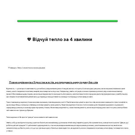
💖 Відчуй тепло за 4 хвилини
💛 Швидко. Легко. І з ясністю в кожному рішенні.
Повне керівництво: 5 простих жестів, що передають щиру подяку без слів
Вдячність — це не просто ввічливість; це глибоке усвідомлення цінності людей, які нас оточують. Коли ми щиро дякуємо, ми не лише висловлюємо свою
повагу, але й створюємо позитивну енергію, яка повертається до нас. Наприклад, уявіть ситуацію, коли ви отримали допомогу від колеги в важливому
проекті. Висловивши щиру подяку, ви не лише підкреслюєте значущість його внеску, але й мотивуєте його продовжувати підтримувати вас у майбутньому.
Це створює позитивний емоційний фон, що підвищує продуктивність команди та покращує атмосферу в офісі.
Таке ставлення до вдячності має важливе значення у повсякденному житті. Пам’ятаючи про цінність простих слів, ми можемо зменшити стрес і конфлікти,
адже люди більш схильні до співпраці, коли відчувають свою цінність. Практика вдячності може стати основою для створення здорового соціального
середовища, в якому кожен відчуває підтримку і повагу. Включивши вдячність у свою повсякденність, ми не лише покращуємо свої стосунки, але й робимо
світ навколо нас трішки добрішим.
Тепло вдячності: Як просте "дякую" може змінити світ навколо нас
Уявіть собі, що ви йдете по вулиці, і раптом бачите, як незнайомець допомагає літній жінці перейти дорогу. Ви зупиняєтеся, усміхаєтеся і кажете: "Дякую, що
робите цей світ кращим" У цей момент щира вдячність стає не лише вираженням вашого відношення до вчинку, але й маленьким актом, який може
запалити іскру доброти у всіх, хто це чує. Це лише один з багатьох прикладів того, як вдячність може створювати позитивну атмосферу та повертати тепло
у серце.