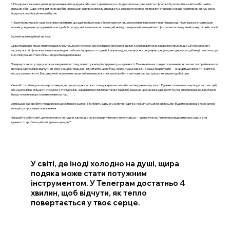
3. Подарунки та знаки уваги: Іноді маленький подарунок або жест уваги можуть підкреслити вашу вдячність. Це може бути листівка, квітка або навіть
спільний обід. Один студент, який зробив маленький сюрприз своєму викладачу в знак вдячності за підтримку, отримав не лише позитивний відгук, але й
відкриту комунікацію на майбутнє.
4. Вдячність у важкі часи: Важливо пам’ятати, що вдячність не має обмежуватися лише позитивними моментами. Наприклад, після важкої втрати один
чоловік усвідомив, що вдячний за всі добрі спогади, які залишилися, і за людей, які підтримували його в цей час. Це допомогло йому знайти внутрішній спокій.
Вдячність і емоційний зв'язок
Щира подяка не лише сприяє нашому внутрішньому спокою, але й зміцнює зв’язки з іншими. Коли ми дякуємо, ми демонструємо, що цінуємо людей у
нашому житті. Це може стати основою для глибших і щиріших стосунків. Наприклад, одна пара, яка регулярно дякує один одному за дрібниці, помітила, що
їхнє спілкування стало більш відкритим і довірливим.
Повернути тепло у серце можна завдяки простому, але потужному інструменту — вдячності. Вона вчить нас цінувати моменти, які ми часто сприймаємо за
звичайні, і допомагає відчути зв'язок з іншими людьми. Пам'ятайте, що в будь-якій ситуації завжди є за що подякувати — знайдіть ці моменти і дайте їм
місце у своєму житті. Ваша вдячність може не лише змінити ваше життя, але й зробити світ навколо вас трішки теплішим і добрішим.
У нашій статті ми докладно розглянули, як щира подяка може стати джерелом тепла і позитиву у нашому житті. Вдячність не лише покращує наш настрій,
але й допомагає зміцнити стосунки з оточуючими. Завдяки простим практикам, таким як ведення щоденника вдячності та усні висловлювання, ми стаємо
більш чутливими до позитиву навколо нас.
Запрошую вас зробити перший крок до змін вже сьогодні. Виберіть одну річ, за яку ви вдячні, і поділіться цим із кимось. Ви будете здивовані, якою силою
володіє це просте висловлювання
Нагадайте собі: у світі, де часто панує метушня, єдине, що може повернути нам тепло у серце, — це вдячність. Чи готові ви відкрити своє серце для
вдячності і зробити цей світ трішки кращим?
У світі, де іноді холодно на душі, щира
подяка може стати потужним
інструментом. У Телеграм достатньо 4
хвилин, щоб відчути, як тепло
повертається у твоє серце.