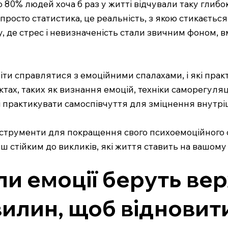
 80% людей хоча б раз у житті відчували таку глибок
осто статистика, це реальність, з якою стикається ко
ту, де стрес і невизначеність стали звичним фоном,
міти справлятися з емоційними спалахами, і які пр
ах, таких як визнання емоцій, техніки саморегуляці
 і практикувати самоспівчуття для зміцнення внутріш
 інструменти для покращення свого психоемоційного
ьш стійким до викликів, які життя ставить на вашому
и емоції беруть вер
вилин, щоб відновит