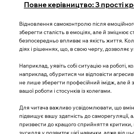
Повне керівництво: 3 прості к
Відновлення самоконтролю після емоційного
зберегти сталість в емоціях, але й зміцнює
безпосередньо впливає на якість життя. Коли
діях і рішеннях, що, в свою чергу, дозволя
Наприклад, уявіть собі ситуацію на роботі, к
наприклад, обуритися чи відповісти агресив
не лише зберегти професійний імідж, але й
вашої роботи і стосунків із колегами.
Для читача важливо усвідомлювати, що вмін
підвищує вашу здатність до саморегуляції, 
призвести до кращого сприйняття критики, м
зусилля у розвиток цієї навички, адже від ць