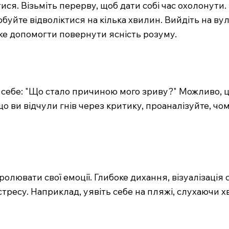
я. Візьміть перерву, щоб дати собі час охолонути. 
буйте відволіктися на кілька хвилин. Вийдіть на вули
оже допомогти повернути ясність розуму.
те себе: "Що стало причиною мого зриву?" Можливо,
 ви відчули гнів через критику, проаналізуйте, чо
ролювати свої емоції. Глибоке дихання, візуалізація 
тресу. Наприклад, уявіть себе на пляжі, слухаючи хви