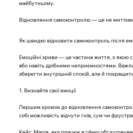
майбутньому.
Відновлення самоконтролю — це не миттєвий
Як швидко відновити самоконтроль після ем
Емоційні зриви — це частина життя, з якою 
або навіть дрібними неприємностями. Важли
зберегти внутрішній спокій, але й покращит
1. Визнайте свої емоції
Першим кроком до відновлення самоконтролю
собі можливість відчути гнів, сум чи фруст
Кейс: Марія, яка працює в сфері обслуговуван