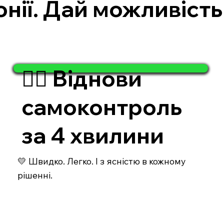
нії. Дай можливіст
🧘‍♂️ Віднови
самоконтроль
за 4 хвилини
💛 Швидко. Легко. І з ясністю в кожному
рішенні.