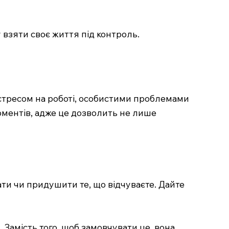
взяти своє життя під контроль.
 стресом на роботі, особистими проблемами
оментів, адже це дозволить не лише
ти чи придушити те, що відчуваєте. Дайте
. Замість того, щоб замовчувати це, вона