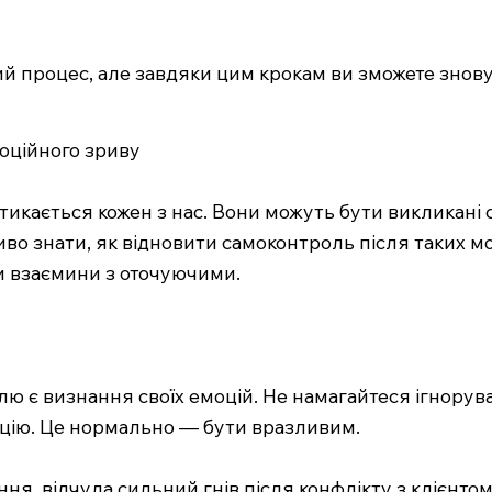
 процес, але завдяки цим крокам ви зможете знову 
оційного зриву
стикається кожен з нас. Вони можуть бути викликані
во знати, як відновити самоконтроль після таких м
и взаємини з оточуючими.
 є визнання своїх емоцій. Не намагайтеся ігнорува
рацію. Це нормально — бути вразливим.
ня, відчула сильний гнів після конфлікту з клієнтом