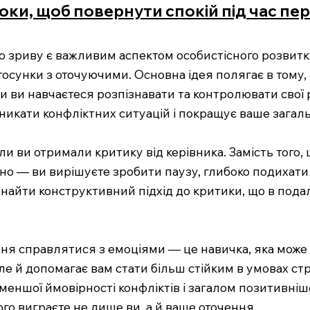
роки, щоб повернути спокій під час п
 зриву є важливим аспектом особистісного розвитку
 стосунки з оточуючими. Основна ідея полягає в том
 ви навчаєтеся розпізнавати та контролювати свої ре
є уникати конфліктних ситуацій і покращує ваше зага
оли ви отримали критику від керівника. Замість того
но — ви вирішуєте зробити паузу, глибоко подихати 
 знайти конструктивний підхід до критики, що в п
ня справлятися з емоціями — це навичка, яка може 
але й допомагає вам стати більш стійким в умовах ст
еншої ймовірності конфліктів і загалом позитивніш
ого виграєте не лише ви, а й ваше оточення.