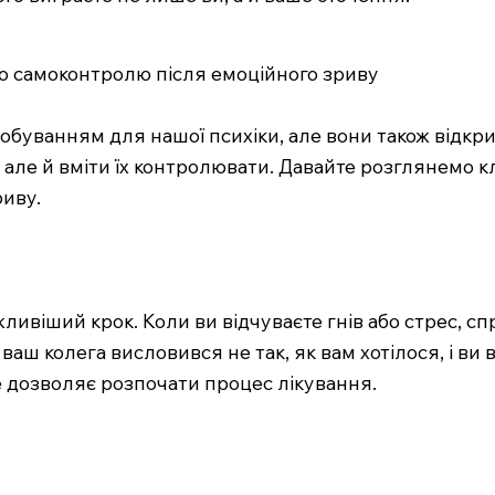
до самоконтролю після емоційного зриву
буванням для нашої психіки, але вони також відкри
 але й вміти їх контролювати. Давайте розглянемо 
риву.
віший крок. Коли ви відчуваєте гнів або стрес, спро
ваш колега висловився не так, як вам хотілося, і ви
Це дозволяє розпочати процес лікування.