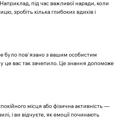
Наприклад, під час важливої наради, коли
цю, зробіть кілька глибоких вдихів і
 це було пов'язано з вашим особистим
му це вас так зачепило. Це знання допоможе
спокійного місця або фізична активність —
лі, і ви відчуєте, як емоції починають