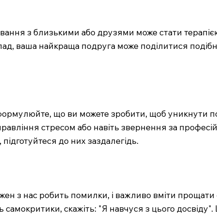
ування з близькими або друзями може стати терапіє
ад, ваша найкраща подруга може поділитися подібн
Сформулюйте, що ви можете зробити, щоб уникнути п
правління стресом або навіть звернення за професі
підготуйтеся до них заздалегідь.
жен з нас робить помилки, і важливо вміти прощати 
ь самокритики, скажіть: "Я навчуся з цього досвіду"