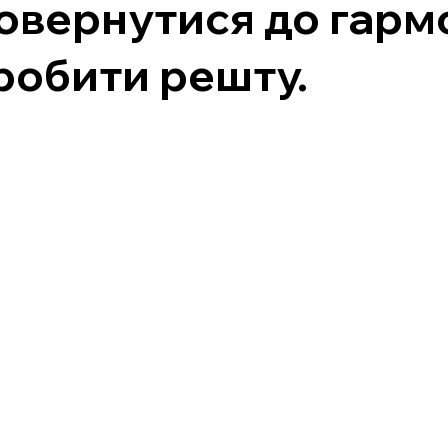
овернутися до гармо
робити решту.