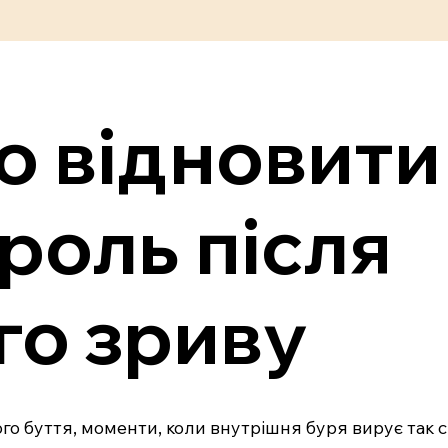
о відновити
роль після
го зриву
о буття, моменти, коли внутрішня буря вирує так 