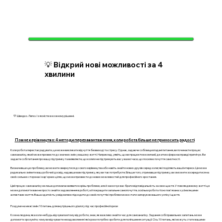
💡 Відкрий нові можливості за 4
хвилини
💛 Швидко. Легко. І з ясністю в кожному рішенні.
Повне керівництво: 4 методи перезавантаження, коли робота більше не приносить радості
Коли робота перестає радувати, це може викликати відчуття безвиході та стресу. Однак, задаючи собі вищезгадані питання, ви починаєте процес
самоаналізу, який може призвести до значних змін у вашому житті. Наприклад, уявіть, що ви працюєте в компанії, де атмосфера насправді пригнічує. Ви
задаєте собі питання про вашу підтримку та виявляєте, що колеги не підтримують вас у важкі часи, що посилює почуття самотності.
Визначивши цю проблему, ви можете звернутися до свого керівництва або навіть знайти нових друзів серед колег, які поділяють ваші інтереси. Це може
радикально змінити ваш робочий досвід, надавши вам підтримку, яку ви так потребуєте. Більше того, отримавши підтримку, ви зможете зосередитися на
своїх сильних сторонах і кар'єрних цілях, що може призвести до нових можливостей для професійного зростання.
Цей процес самоаналізу не лише допомагає виявити корінь проблеми, але й заохочує вас брати відповідальність за своє щастя. У повсякденному житті це
може допомогти вам не просто знайти задоволення в роботі, а й покращити загальне самопочуття, оскільки робота тісно пов'язана з усіма іншими
аспектами життя. Ваша здатність усвідомлено підходити до своїх почуттів і проблем може стати запорукою вашого успіху і щастя.
Роздуми на межі змін: 10 питань для внутрішнього діалогу під час професійної кризи
Кожна людина, яка коли-небудь відчувала втому від роботи, знає, як важливо знайти час для самоаналізу. Задання собі правильних запитань може
допомогти зрозуміти, чому ви відчуваєте незадоволення і які кроки потрібно зробити для поліпшення ситуації. Ось 10 питань, які можуть стати вашими