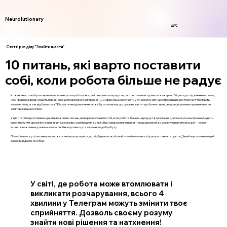
Neurolutionary
Login
Статті розділу "Знайти щастя"
10 питань, які варто поставити
собі, коли робота більше не радує
Кожен з нас хоча б раз переживав момент, коли робота, яка раніше приносила радість, раптово починає здаватися тягарем. Згідно з дослідженнями, понад
70% працівників відчувають певний рівень професійного вигорання, і ці цифри лише зростають у сучасному світі, де стрес і швидкий темп життя стають
нормою. Чому ж так відбувається? Відчуття незадоволення може бути сигналом, що щось не так — з робочим середовищем, власними прагненнями чи
життєвими цінностями.
У цій статті ми розглянемо десять важливих питань, які варто поставити собі, коли робота більше не радує. Ці запитання допоможуть вам проаналізувати
власні почуття, зрозуміти їх причини та, можливо, знайти шлях до змін. Від усвідомлення причин незадоволення до формулювання плану дій — кожен
аспект є важливим для вашого професійного розвитку та загального добробуту.
Поглибившись у ці питання, ви зможете не лише зрозуміти, що відбувається, а й знайти нові можливості для зростання та щастя. Давайте розпочнемо цей
важливий діалог зі собою.
У світі, де робота може втомлювати і
викликати розчарування, всього 4
хвилини у Телеграм можуть змінити твоє
сприйняття. Дозволь своєму розуму
знайти нові рішення та натхнення!