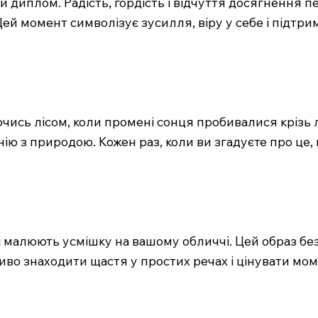
 диплом. Радість, гордість і відчуття досягнення п
ей момент символізує зусилля, віру у себе і підтрим
ючись лісом, коли промені сонця пробивалися крізь л
ю з природою. Кожен раз, коли ви згадуєте про це, в
 малюють усмішку на вашому обличчі. Цей образ безту
жливо знаходити щастя у простих речах і цінувати мо