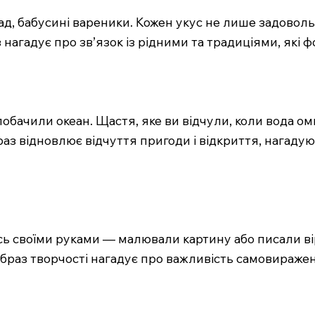
лад, бабусині вареники. Кожен укус не лише задовол
аз нагадує про зв’язок із рідними та традиціями, які
обачили океан. Щастя, яке ви відчули, коли вода ом
аз відновлює відчуття пригоди і відкриття, нагадую
 своїми руками — малювали картину або писали вірш
образ творчості нагадує про важливість самовираже