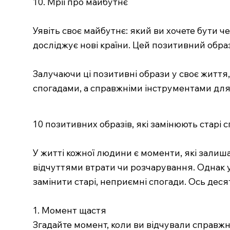
10. Мрії про майбутнє
Уявіть своє майбутнє: який ви хочете бути ч
досліджує нові країни. Цей позитивний образ
Залучаючи ці позитивні образи у своє життя,
спогадами, а справжніми інструментами дл
10 позитивних образів, які замінюють старі 
У житті кожної людини є моменти, які залиша
відчуттями втрати чи розчарування. Однак у
замінити старі, неприємні спогади. Ось деся
1. Момент щастя
Згадайте момент, коли ви відчували справжнє