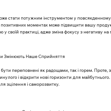
оже стати потужним інструментом у повсякденному жи
а позитивних моментах може підвищити вашу продукт
ю у своїй практиці, адже зміна фокусу з негативу н
ази Змінюють Наше Сприйняття
 бути переповнені як радощами, так і горем. Проте,
улого і відкрити нові горизонти для майбутнього. 
ля зцілення і саморозвитку.