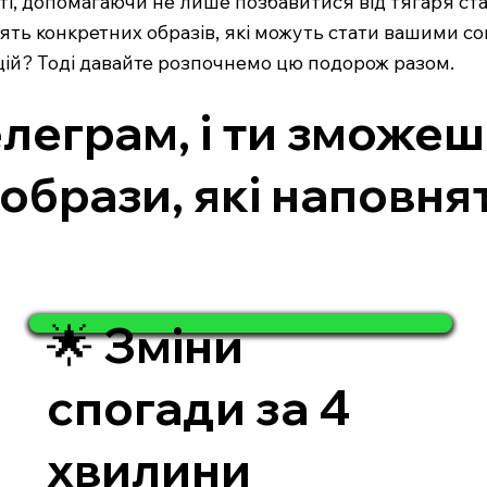
, допомагаючи не лише позбавитися від тягаря стар
ть конкретних образів, які можуть стати вашими с
оцій? Тоді давайте розпочнемо цю подорож разом.
леграм, і ти зможеш
 образи, які наповня
🌟 Зміни
спогади за 4
хвилини