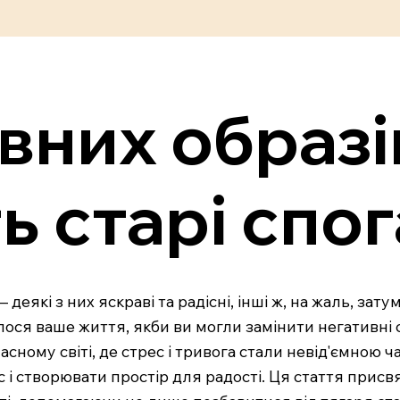
вних образів
ь старі спо
 деякі з них яскраві та радісні, інші ж, на жаль, за
ося ваше життя, якби ви могли замінити негативні с
сному світі, де стрес і тривога стали невід'ємною
і створювати простір для радості. Ця стаття присвя