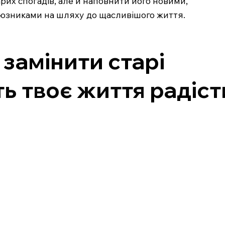
их спогадів, але й наповнити його новими,
оюзниками на шляху до щасливішого життя.
 замінити старі
ть твоє життя радіс