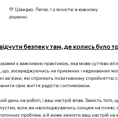
💛 Швидко. Легко. І з ясністю в кожному
рішенні.
 відчути безпеку там, де колись було 
разами є важливою практикою, яка може суттєво впл
му, що, зосереджуючись на приємних і надихаючих м
і зв'язки, які сприяють позитивному сприйняттю с
внити своє життя радістю і оптимізмом.
ий день на роботі, і ваш настрій впав. Замість того
пустки, коли ви насолоджувались сонцем на пляжі, 
 поточних проблем, а й може змінити ваш настрій на