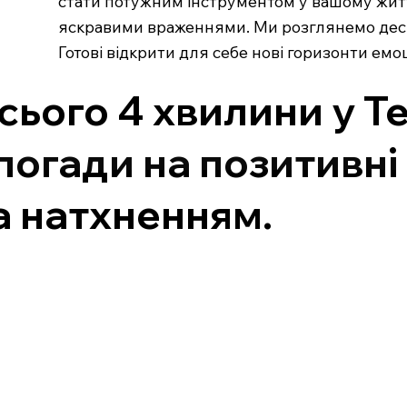
стати потужним інструментом у вашому житті
яскравими враженнями. Ми розглянемо деся
Готові відкрити для себе нові горизонти ем
сього 4 хвилини у Те
погади на позитивні
а натхненням.