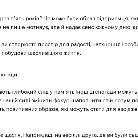
ерез п’ять років? Це може бути образ підприємця, яки
 не лише мотивує, але й надає сенс кожному дню, ад
 ви створюєте простір для радості, натхнення і осо
я побудови щасливішого життя.
спогади
ють глибокий слід у пам’яті. Іноді ці спогади можут
 нашій силі змінити фокус і наповнити свій розум 
ть позитивних образів, які можуть стати для вас дже
 щастя. Наприклад, на весіллі друга, де ви були сві