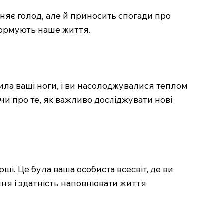
ьняє голод, але й приносить спогади про
 формують наше життя.
ила ваші ноги, і ви насолоджувалися теплом
чи про те, як важливо досліджувати нові
і. Це була ваша особиста всесвіт, де ви
ння і здатність наповнювати життя