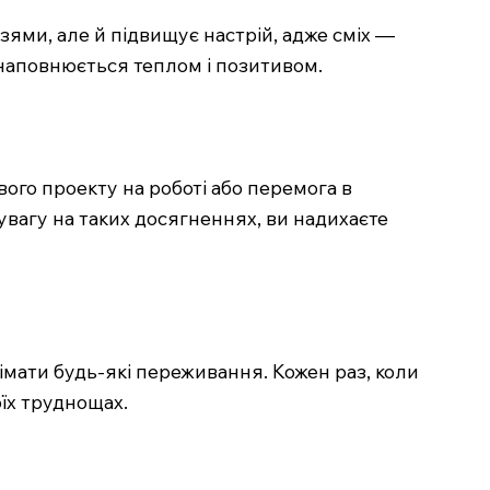
рузями, але й підвищує настрій, адже сміх —
е наповнюється теплом і позитивом.
го проекту на роботі або перемога в
увагу на таких досягненнях, ви надихаєте
німати будь-які переживання. Кожен раз, коли
оїх труднощах.