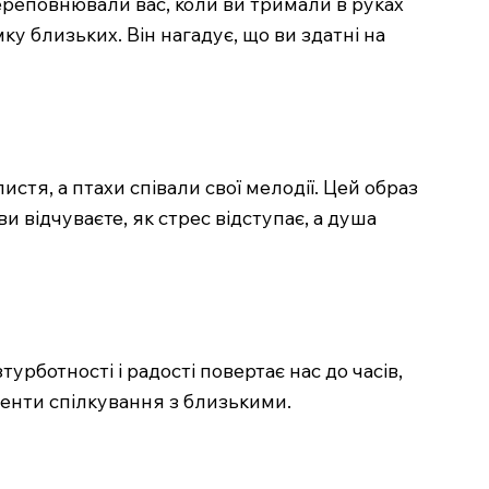
ереповнювали вас, коли ви тримали в руках
ку близьких. Він нагадує, що ви здатні на
истя, а птахи співали свої мелодії. Цей образ
и відчуваєте, як стрес відступає, а душа
рботності і радості повертає нас до часів,
менти спілкування з близькими.