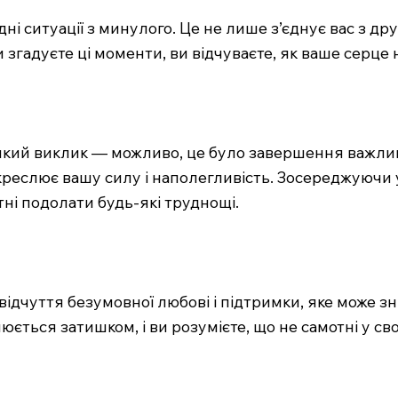
едні ситуації з минулого. Це не лише з’єднує вас з д
ви згадуєте ці моменти, ви відчуваєте, як ваше серц
икий виклик — можливо, це було завершення важливо
креслює вашу силу і наполегливість. Зосереджуючи 
тні подолати будь-які труднощі.
відчуття безумовної любові і підтримки, яке може з
юється затишком, і ви розумієте, що не самотні у св