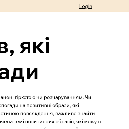
Login
, які
гади
туманені гіркотою чи розчаруванням. Чи
погади на позитивні образи, які
 частиною повсякдення, важливо знайти
чена темі позитивних образів, які можуть