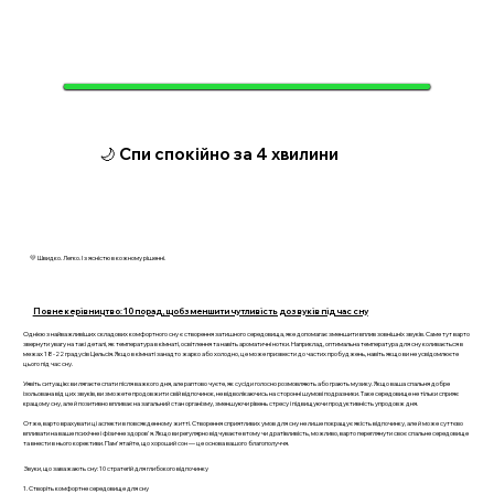
🌙 Спи спокійно за 4 хвилини
💛 Швидко. Легко. І з ясністю в кожному рішенні.
Повне керівництво: 10 порад, щоб зменшити чутливість до звуків під час сну
Однією з найважливіших складових комфортного сну є створення затишного середовища, яке допомагає зменшити вплив зовнішніх звуків. Саме тут варто
звернути увагу на такі деталі, як температура в кімнаті, освітлення та навіть ароматичні нотки. Наприклад, оптимальна температура для сну коливається в
межах 18-22 градусів Цельсія. Якщо в кімнаті занадто жарко або холодно, це може призвести до частих пробуджень, навіть якщо ви не усвідомлюєте
цього під час сну.
Уявіть ситуацію: ви лягаєте спати після важкого дня, але раптово чуєте, як сусіди голосно розмовляють або грають музику. Якщо ваша спальня добре
ізольована від цих звуків, ви зможете продовжити свій відпочинок, не відволікаючись на сторонні шумові подразники. Таке середовище не тільки сприяє
кращому сну, але й позитивно впливає на загальний стан організму, зменшуючи рівень стресу і підвищуючи продуктивність упродовж дня.
Отже, варто врахувати ці аспекти в повсякденному житті. Створення сприятливих умов для сну не лише покращує якість відпочинку, але й може суттєво
впливати на ваше психічне і фізичне здоров'я. Якщо ви регулярно відчуваєте втому чи дратівливість, можливо, варто переглянути своє спальне середовище
та внести в нього корективи. Пам'ятайте, що хороший сон — це основа вашого благополуччя.
Звуки, що заважають сну: 10 стратегій для глибокого відпочинку
1. Створіть комфортне середовище для сну