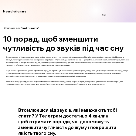
Neurolutionary
Login
Статті розділу "Знайти щастя"
10 порад, щоб зменшити
чутливість до звуків під час сну
Кожен з нас хоча б раз прокидався серед ночі від різкого звуку: гучного сміху сусідів, гудка автомобіля або навіть тріскіння старих меблів. Ці моменти
можуть перетворити солодкий сон на справжнє випробування. Чутливість до звуків під час сну — це проблема, з якою стикаються тисячі людей, і її вплив на
наше здоров'я та настрій не можна недооцінювати. В умовах сучасного світу, де шум і метушня стали невід'ємною частиною нашого життя, важливо
знайти способи, які допоможуть відновити спокій та комфорт під час відпочинку.
У цій статті ми розглянемо десять ефективних порад, які сприятимуть зменшенню чутливості до звуків під час сну. Від створення затишного середовища
до використання спеціальних пристроїв — кожен з цих аспектів може суттєво поліпшити якість вашого нічного відпочинку. Ми також розглянемо
важливість регулярності в рутині сну та вплив навколишнього середовища на наші нічні переживання.
Поглибившись у цю тему, ви не лише дізнаєтеся, як захистити своє сновидіння від сторонніх звуків, а й відкриєте для себе нові способи покращення
загального самопочуття. Підготуйтеся до того, щоб насолоджуватися спокійним і безтурботним сном, який ви заслуговуєте
Втомлюєшся від звуків, які заважають тобі
спати? У Телеграм достатньо 4 хвилин,
щоб отримати поради, які допоможуть
зменшити чутливість до шуму і покращити
якість твого сну.