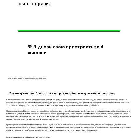
своєї справи.
💖 Віднови свою пристрасть за 4
хвилини
💛 Швидко. Легко. І з ясністю в кожному рішенні.
Повне керівництво: 10 порад, щоб не згоріти емоційно та знову полюбити свою справу
Однією з ключових причин емоційного вигорання є відсутність усвідомлення своїх потреб і бажань. Коли людина віддає всю свою енергію на виконання
обов’язків, забуваючи про власні інтереси, це призводить до виснаження. Важливо періодично зупинятися і запитувати себе: "Чого я насправді хочу?" або
"Що приносить мені радість?". Це усвідомлення може стати першим кроком до відновлення емоційного добробуту.
Наприклад, уявіть собі, що ви працюєте в великій компанії, де постійно є тиск з боку керівництва. Ви берете на себе більше завдань, ніж можете виконати,
намагаючись догодити всім. В результаті ви втрачаєте інтерес до своєї роботи, і навіть улюблені заняття стають обтяжливими. Проте, коли ви починаєте
регулярно запитувати себе про свої потреби, ви можете усвідомити, що давно мріяли зайнятися живописом. Відвівши час на це хобі, ви не лише покращите
свій настрій, але й знайдете нову мотивацію в професійній діяльності.
Цей процес самосвідомлення має величезне значення для кожного з нас. Визначивши свої справжні бажання, ви зможете краще планувати свій час і
розставляти пріоритети. Це не лише допоможе уникнути емоційного вигорання, але й зробить ваше життя більш збалансованим і щасливим. Тому важливо
пам’ятати про власні потреби у повсякденному житті, адже саме вони можуть стати джерелом натхнення та енергії.
Відновлення енергії: Як повернути вогник у вашу справу