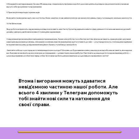
Обговорюйте свої переживання. Оксана, HR-менеджер, створила групу підтримки на роботі, де колеги діляться досвідом. Це допомогло всім учасникам
відчути себе зрозумілими та підтриманими.
9. Практикуйте медитацію та релаксацію
Включайте техніки релаксації у своє життя. Ігор, бізнес-аналітик, почав займатися йогою. Це знизило його рівень стресу та покращило загальне самопочуття.
10. Не бійтеся змін
Якщо робота не приносить задоволення, розгляньте можливість змін. Настя, бухгалтер, вирішила змінити сферу діяльності і почала навчання на курси веб-
дизайну. Цей крок дав їй нові можливості та емоційне задоволення.
Усвідомлення причин емоційного вигорання, встановлення меж, баланс між роботою та особистим життям, фізична активність, корекція цілей, залучення
нових ідей, відзначення досягнень, спілкування з колегами, практикування релаксації та готовність до змін — усі ці поради можуть стати вашими надійними
інструментами на шляху до відновлення емоційного балансу та любові до своєї роботи.
Запитайте себе: що з цих порад ви готові впровадити вже сьогодні? Можливо, це буде невелика зміна у вашому розкладі або нова активність, яка надихне
вас. Важливо не зволікати, адже кожен крок до покращення — це інвестиція у ваше майбутнє. Пам'ятайте, що ваше щастя та задоволення від роботи —
це не лише привілей, а й обов'язок перед собою. Чи готові ви зробити цей важливий крок до щасливішого професійного життя?
Втома і вигорання можуть здаватися
невід'ємною частиною нашої роботи. Але
всього 4 хвилини у Телеграм допоможуть
тобі знайти нові сили та натхнення для
своєї справи.