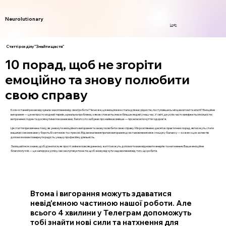
Neurolutionary
Login
Статті розділу "Знайти щастя"
10 порад, щоб не згоріти
емоційно та знову полюбити
свою справу
Коли останній раз ви відчували захоплення від своєї роботи? Чи може, ця емоція вже стала для вас рідкістю, поступившись місцем втомі та апатії? Емоційне
вигорання — це не просто модний термін, а реальна проблема, з якою стикається все більше людей у наш час. У світі, де успіх часто вимірюється кількістю
витрачених годин та досягнутими показниками, багато хто забуває про найважливіше — про власні почуття і здоров'я.
Ця стаття присвячена тому, як уникнути емоційного вигорання та знову полюбити свою справу. Ми розглянемо десяток практичних порад, які можуть стати
вашими союзниками у боротьбі з втомою та стресом. Від визначення причин вигорання до встановлення меж і пошуку балансу — кожен з цих аспектів
допоможе вам повернути радість у вашу професійну діяльність.
Залишайтеся з нами, щоб дізнатися, як прості зміни в повсякденному житті можуть допомогти вам відновити енергію та натхнення. Ваше емоційне
благополуччя — це запорука успіху, і ви заслуговуєте на те, щоб знову відчути задоволення від того, що робите.
Втома і вигорання можуть здаватися
невід'ємною частиною нашої роботи. Але
всього 4 хвилини у Телеграм допоможуть
тобі знайти нові сили та натхнення для