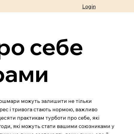
Login
ро себе
рами
 Кошмари можуть залишити не тільки
трес і тривога стають нормою, важливо
есяти практикам турботи про себе, які
тоди, які можуть стати вашими союзниками у