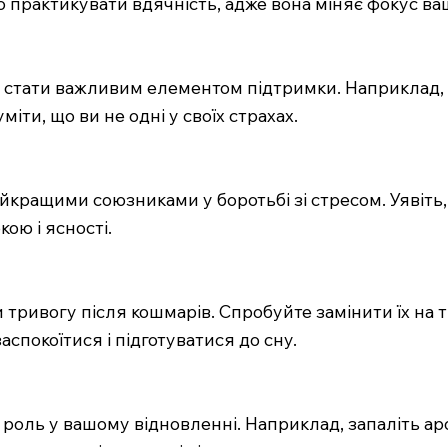
 практикувати вдячність, адже вона міняє фокус ваш
же стати важливим елементом підтримки. Наприклад,
іти, що ви не одні у своїх страхах.
ращими союзниками у боротьбі зі стресом. Уявіть, щ
ою і ясності.
 тривогу після кошмарів. Спробуйте замінити їх на 
спокоїтися і підготуватися до сну.
оль у вашому відновленні. Наприклад, запаліть аро