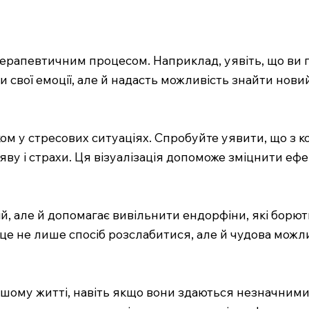
рапевтичним процесом. Наприклад, уявіть, що ви 
свої емоції, але й надасть можливість знайти новий
м у стресових ситуаціях. Спробуйте уявити, що з к
яву і страхи. Ця візуалізація допоможе зміцнити ефек
й, але й допомагає вивільнити ендорфіни, які борют
 не лише спосіб розслабитися, але й чудова можлив
ашому житті, навіть якщо вони здаються незначними.