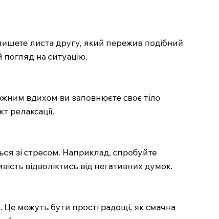
пишете листа другу, який пережив подібний
 погляд на ситуацію.
ожним вдихом ви заповнюєте своє тіло
т релаксації.
ься зі стресом. Наприклад, спробуйте
ість відволіктись від негативних думок.
 Це можуть бути прості радощі, як смачна