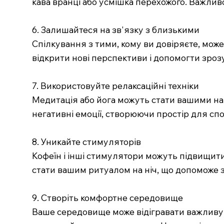
кава вранці або усмішка перехожого. Важливо
6. Залишайтеся на зв'язку з близькими
Спілкування з тими, кому ви довіряєте, мо
відкрити нові перспективи і допомогти зрозум
7. Використовуйте релаксаційні техніки
Медитація або йога можуть стати вашими найк
негативні емоції, створюючи простір для спок
8. Уникайте стимуляторів
Кофеїн і інші стимулятори можуть підвищити
стати вашим ритуалом на ніч, що допоможе за
9. Створіть комфортне середовище
Ваше середовище може відігравати важливу р