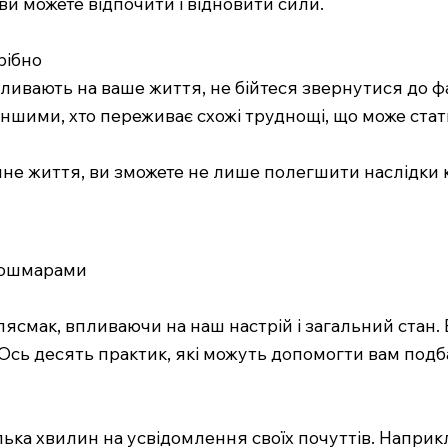
ви можете відпочити і відновити сили.
рібно
ивають на ваше життя, не бійтеся звернутися до фа
іншими, хто переживає схожі труднощі, що може ста
не життя, ви зможете не лише полегшити наслідки к
 кошмарами
смак, впливаючи на наш настрій і загальний стан.
сь десять практик, які можуть допомогти вам подбат
лька хвилин на усвідомлення своїх почуттів. Наприкл