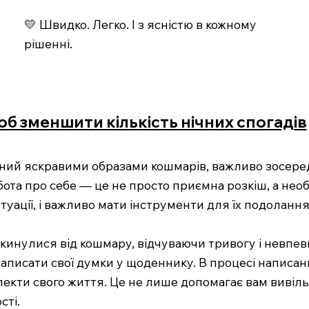
💛 Швидко. Легко. І з ясністю в кожному
рішенні.
об зменшити кількість нічних спогадів
жений яскравими образами кошмарів, важливо зосере
рбота про себе — це не просто приємна розкіш, а нео
туації, і важливо мати інструменти для їх подолання
окинулися від кошмару, відчуваючи тривогу і невпев
писати свої думки у щоденнику. В процесі написанн
пекти свого життя. Це не лише допомагає вам вивіл
сті.