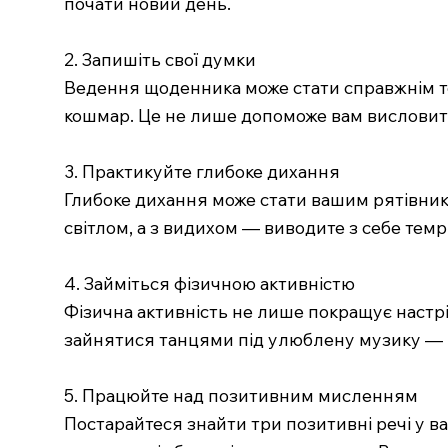
почати новий день.
2. Запишіть свої думки
Ведення щоденника може стати справжнім те
кошмар. Це не лише допоможе вам висловити 
3. Практикуйте глибоке дихання
Глибоке дихання може стати вашим рятівнико
світлом, а з видихом — виводите з себе темр
4. Займіться фізичною активністю
Фізична активність не лише покращує настрі
зайнятися танцями під улюблену музику — це
5. Працюйте над позитивним мисленням
Постарайтеся знайти три позитивні речі у в