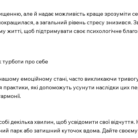
щенню, але й надає можливість краще зрозуміти себ
окращилася, а загальний рівень стресу знизився. З
му житті, щоб підтримувати своє психологічне благо
к турботи про себе
шому емоційному стані, часто викликаючи тривогу, 
я практики, які допоможуть усунути наслідки цих пе
армонії.
обі декілька хвилин, щоб усвідомити свої відчуття. 
ий парк або затишний куточок вдома. Дайте своєму 