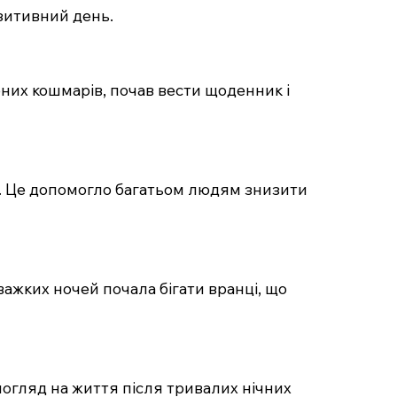
зитивний день.
них кошмарів, почав вести щоденник і
 8. Це допомогло багатьом людям знизити
ажких ночей почала бігати вранці, що
 погляд на життя після тривалих нічних