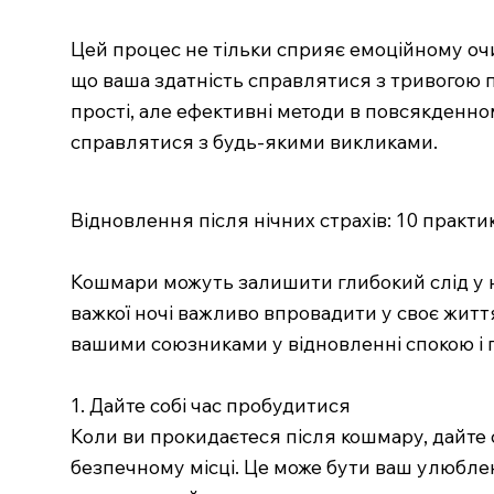
Цей процес не тільки сприяє емоційному очи
що ваша здатність справлятися з тривогою п
прості, але ефективні методи в повсякденно
справлятися з будь-якими викликами.
Відновлення після нічних страхів: 10 практи
Кошмари можуть залишити глибокий слід у на
важкої ночі важливо впровадити у своє житт
вашими союзниками у відновленні спокою і г
1. Дайте собі час пробудитися
Коли ви прокидаєтеся після кошмару, дайте с
безпечному місці. Це може бути ваш улюблен