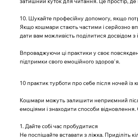
затишний куток для читання. Це простір, де 
10. Шукайте професійну допомогу, якщо пот
Якщо кошмари стають частими і серйозно впл
дати вам можливість поділитися досвідом з 
Впроваджуючи ці практики у своє повсякден
підтримки свого емоційного здоров'я.
10 практик турботи про себе після ночей із
Кошмари можуть залишити неприємний після
емоціями і знаходити способи відновлення. О
1. Дайте собі час пробудитися
Не поспішайте вставати з ліжка. Приділіть кі