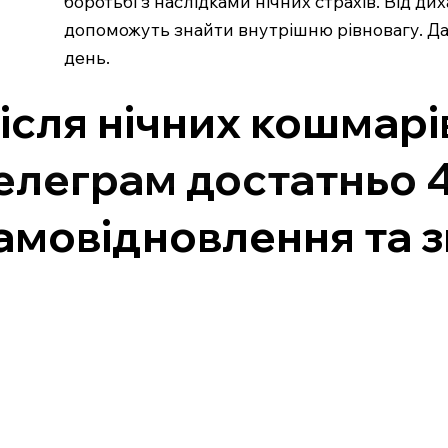
боротьбі з наслідками нічних страхів. Від д
допоможуть знайти внутрішню рівновагу. Дава
день.
ісля нічних кошмарі
елеграм достатньо 
амовідновлення та з