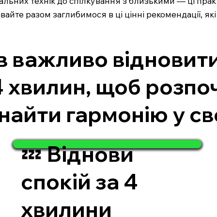
ихальних технік до спілкування з близькими — ці пр
йте разом заглибимося в ці цінні рекомендації, які
в важливо відновити
4 хвилин, щоб розпо
найти гармонію у св
💤 Віднови
спокій за 4
хвилини