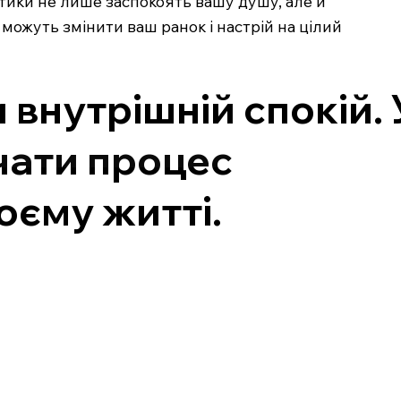
актики не лише заспокоять вашу душу, але й
 можуть змінити ваш ранок і настрій на цілий
 внутрішній спокій. 
чати процес
оєму житті.