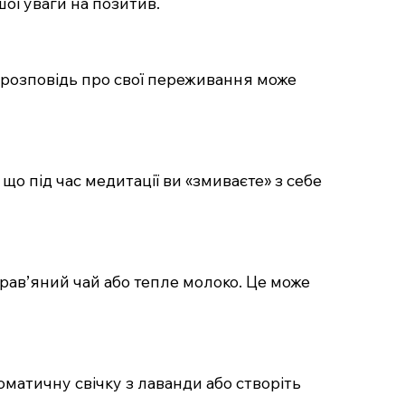
ої уваги на позитив.
 розповідь про свої переживання може
о під час медитації ви «змиваєте» з себе
трав’яний чай або тепле молоко. Це може
матичну свічку з лаванди або створіть