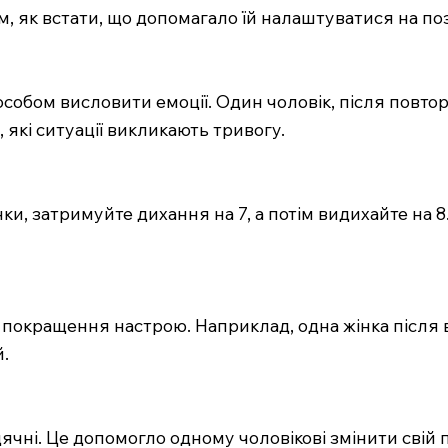
, як встати, що допомагало їй налаштуватися на по
обом висловити емоції. Один чоловік, після повтор
 які ситуації викликають тривогу.
унки, затримуйте дихання на 7, а потім видихайте на
 покращення настрою. Наприклад, одна жінка після в
й.
дячні. Це допомогло одному чоловікові змінити свій