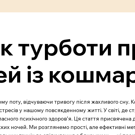
к турботи п
ей із кошма
ному поту, відчуваючи тривогу після жахливого сну.
стресів у нашому повсякденному житті. У світі, де с
асного психічного здоров’я. Ця стаття присвячена д
ких ночей. Ми розглянемо прості, але ефективні ме