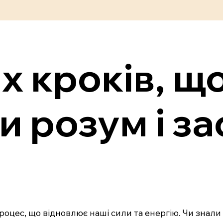
х кроків, щ
и розум і з
роцес, що відновлює наші сили та енергію. Чи знали