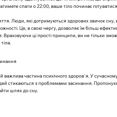
гатимете спати о 22:00, ваше тіло починає готуватис
иття. Люди, які дотримуються здорових звичок сну,
ожності. Це, в свою чергу, дозволяє їм більш ефек
. Враховуючи ці прості принципи, ви не тільки змож
тіла.
асинання
й важлива частина психічного здоров'я. У сучасному 
дей стикаються з проблемами засинання. Пропонуєм
айти шлях до сну.