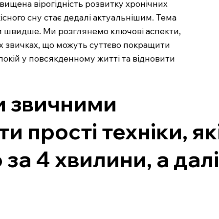
двищена вірогідність розвитку хронічних
існого сну стає дедалі актуальнішим. Тема
ути швидше. Ми розглянемо ключові аспекти,
их звичках, що можуть суттєво покращити
спокій у повсякденному житті та відновити
ли звичними
 прості техніки, як
за 4 хвилини, а далі