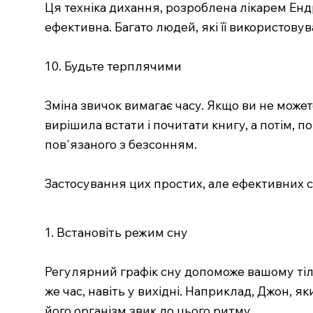
Ця техніка дихання, розроблена лікарем Енд
ефективна. Багато людей, які її використовув
10. Будьте терплячими
Зміна звичок вимагає часу. Якщо ви не может
вирішила встати і почитати книгу, а потім, 
пов'язаного з безсонням.
Застосування цих простих, але ефективних с
1. Встановіть режим сну
Регулярний графік сну допоможе вашому тілу
же час, навіть у вихідні. Наприклад, Джон, 
його організм звик до цього ритму.