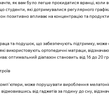
ачте, як вам було легше прокидатися вранці, коли в
що студенти, які дотримувалися регулярного графіка
 сон позитивно впливає на концентрацію та продукти
траца та подушок, що забезпечують підтримку, може
 які використовують ортопедичні матраци, відзнача
ива: оптимальний діапазон становить від 16 до 20 гр
троїв
 комп'ютери, може порушувати вироблення мелатонін
, відмовившись від гаджетів за годину до сну, відзн