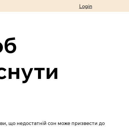
Login
об
аснути
 ви, що недостатній сон може призвести до