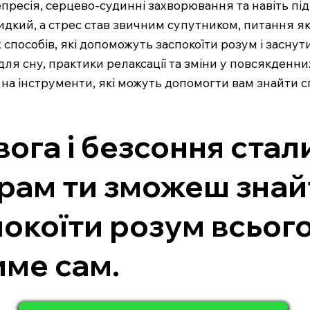
епресія, серцево-судинні захворювання та навіть пі
идкий, а стрес став звичним супутником, питання як
х способів, які допоможуть заспокоїти розум і засн
ля сну, практики релаксації та зміни у повсякденн
к на інструменти, які можуть допомогти вам знайти 
вога і безсоння ста
рам ти зможеш знайти
коїти розум всього 
име сам.