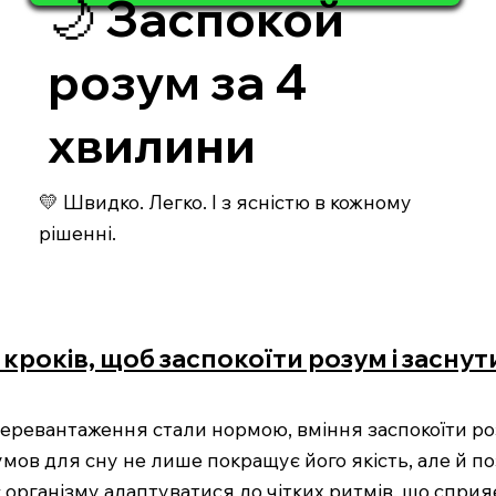
🌙 Заспокой
розум за 4
хвилини
💛 Швидко. Легко. І з ясністю в кожному
рішенні.
 кроків, щоб заспокоїти розум і засну
й перевантаження стали нормою, вміння заспокоїти р
мов для сну не лише покращує його якість, але й п
організму адаптуватися до чітких ритмів, що сприя