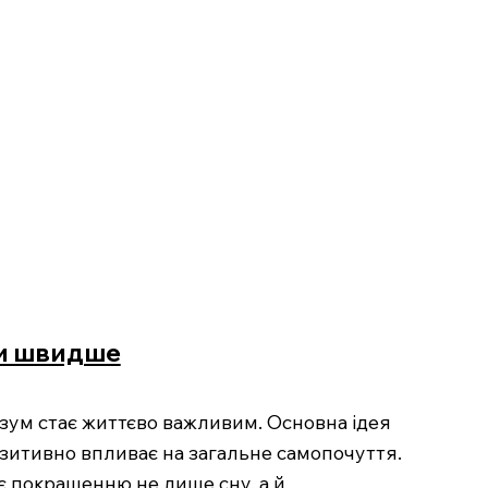
ти швидше
озум стає життєво важливим. Основна ідея
озитивно впливає на загальне самопочуття.
є покращенню не лише сну, а й