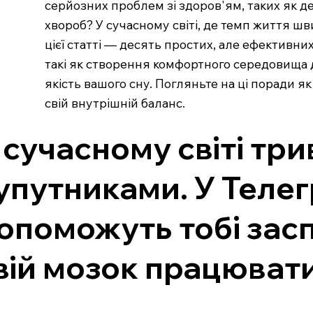
серйозних проблем зі здоров'ям, таких як д
хвороб? У сучасному світі, де темп життя шв
цієї статті — десять простих, але ефективни
такі як створення комфортного середовища д
якість вашого сну. Погляньте на ці поради я
свій внутрішній баланс.
 сучасному світі три
упутниками. У Телег
опоможуть тобі заспо
вій мозок працюват