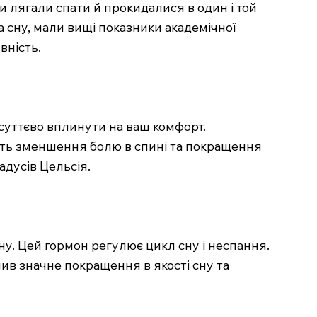
и лягали спати й прокидалися в один і той
 сну, мали вищі показники академічної
вність.
 суттєво вплинути на ваш комфорт.
ють зменшення болю в спині та покращення
адусів Цельсія.
у. Цей гормон регулює цикл сну і неспання.
ачив значне покращення в якості сну та