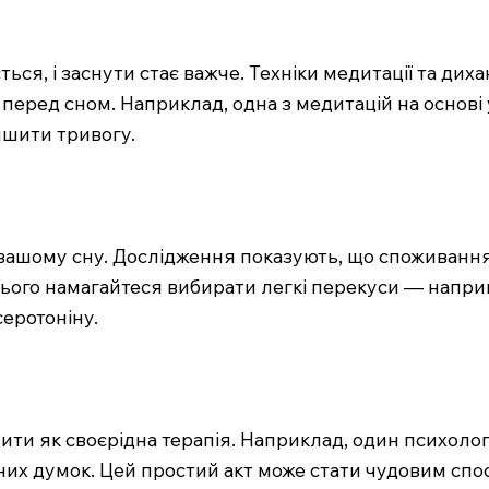
ься, і заснути стає важче. Техніки медитації та диха
ред сном. Наприклад, одна з медитацій на основі у
ншити тривогу.
вашому сну. Дослідження показують, що споживання 
цього намагайтеся вибирати легкі перекуси — наприк
еротоніну.
ти як своєрідна терапія. Наприклад, один психолог
них думок. Цей простий акт може стати чудовим сп