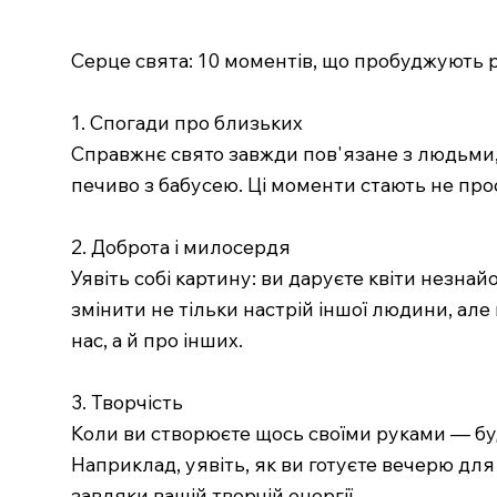
Серце свята: 10 моментів, що пробуджують р
1. Спогади про близьких
Справжнє свято завжди пов'язане з людьми, 
печиво з бабусею. Ці моменти стають не прос
2. Доброта і милосердя
Уявіть собі картину: ви даруєте квіти незнай
змінити не тільки настрій іншої людини, ал
нас, а й про інших.
3. Творчість
Коли ви створюєте щось своїми руками — будь
Наприклад, уявіть, як ви готуєте вечерю дл
завдяки вашій творчій енергії.