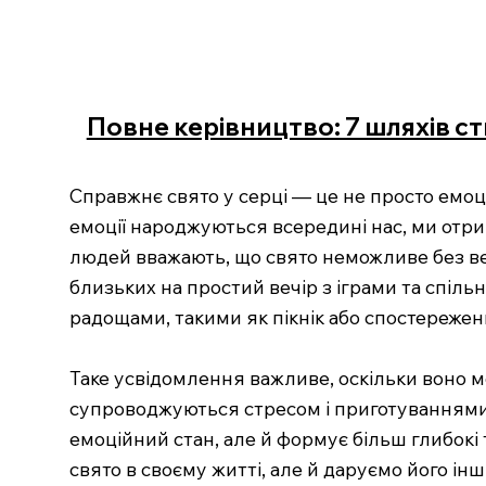
Повне керівництво: 7 шляхів с
Справжнє свято у серці — це не просто емоц
емоції народжуються всередині нас, ми отр
людей вважають, що свято неможливе без вел
близьких на простий вечір з іграми та спіл
радощами, такими як пікнік або спостережен
Таке усвідомлення важливе, оскільки воно мо
супроводжуються стресом і приготуваннями
емоційний стан, але й формує більш глибокі
свято в своєму житті, але й даруємо його ін