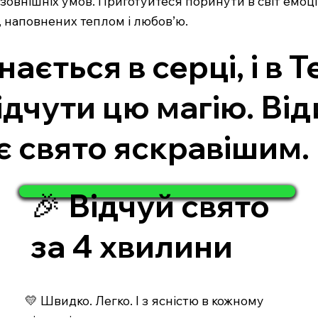
 зовнішніх умов. Приготуйтеся поринути в світ емоц
, наповнених теплом і любов’ю.
ається в серці, і в 
ідчути цю магію. Від
оє свято яскравішим.
🎉 Відчуй свято
за 4 хвилини
💛 Швидко. Легко. І з ясністю в кожному