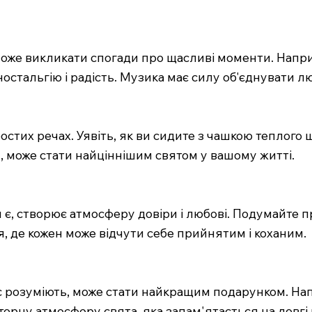
 може викликати спогади про щасливі моменти. Напри
 ностальгію і радість. Музика має силу об'єднувати 
стих речах. Уявіть, як ви сидите з чашкою теплого шо
, може стати найціннішим святом у вашому житті.
 є, створює атмосферу довіри і любові. Подумайте пр
я, де кожен може відчути себе прийнятим і коханим.
 розуміють, може стати найкращим подарунком. Напри
вторну атмосферу свята, яка запам'ятається на довгі 