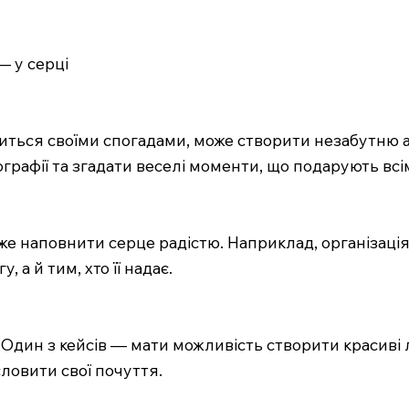
— у серці
литься своїми спогадами, може створити незабутню
графії та згадати веселі моменти, що подарують всім
може наповнити серце радістю. Наприклад, організац
 а й тим, хто її надає.
дин з кейсів — мати можливість створити красиві ли
ловити свої почуття.