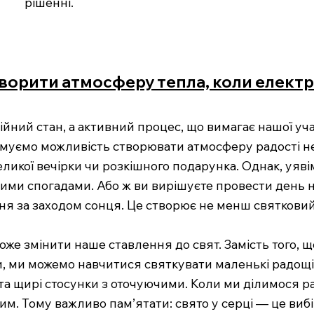
рішенні.
творити атмосферу тепла, коли елект
ійний стан, а активний процес, що вимагає нашої уча
имуємо можливість створювати атмосферу радості не
икої вечірки чи розкішного подарунка. Однак, уявім
ьними спогадами. Або ж ви вирішуєте провести день
ня за заходом сонця. Це створює не менш святковий 
же змінити наше ставлення до свят. Замість того, щоб
, ми можемо навчитися святкувати маленькі радощі
 та щирі стосунки з оточуючими. Коли ми ділимося р
шим. Тому важливо пам’ятати: свято у серці — це ви