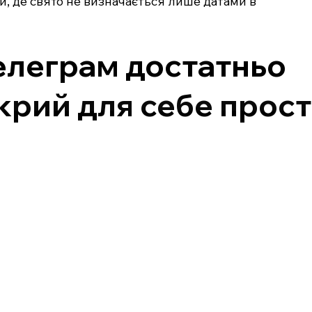
ій, де свято не визначається лише датами в
Телеграм достатньо
крий для себе прост