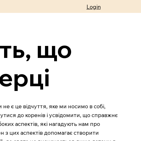
Login
ть, що
ерці
е є це відчуття, яке ми носимо в собі,
нутися до коренів і усвідомити, що справжнє
оких аспектів, які нагадують нам про
ен з цих аспектів допомагає створити