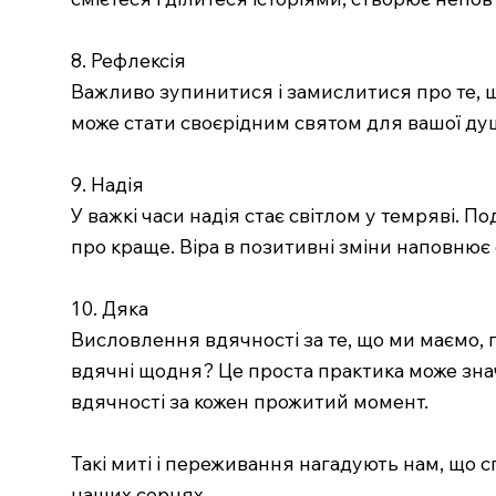
8. Рефлексія
Важливо зупинитися і замислитися про те, щ
може стати своєрідним святом для вашої душ
9. Надія
У важкі часи надія стає світлом у темряві. П
про краще. Віра в позитивні зміни наповнює
10. Дяка
Висловлення вдячності за те, що ми маємо, 
вдячні щодня? Це проста практика може зна
вдячності за кожен прожитий момент.
Такі миті і переживання нагадують нам, що с
наших серцях.