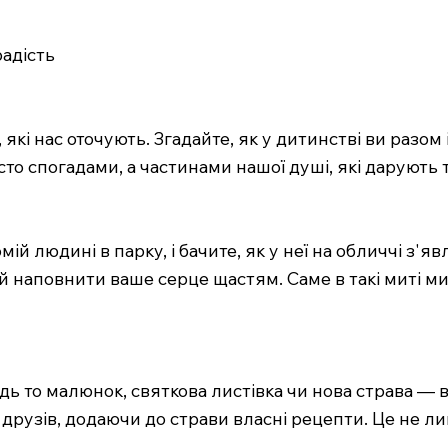
адість
які нас оточують. Згадайте, як у дитинстві ви разо
то спогадами, а частинами нашої душі, які дарують т
омій людині в парку, і бачите, як у неї на обличчі з
е й наповнити ваше серце щастям. Саме в такі миті 
 то малюнок, святкова листівка чи нова страва — ви
я друзів, додаючи до страви власні рецепти. Це не 