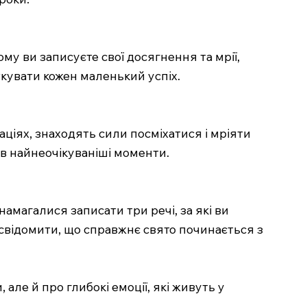
у ви записуєте свої досягнення та мрії,
ткувати кожен маленький успіх.
уаціях, знаходять сили посміхатися і мріяти
 в найнеочікуваніші моменти.
амагалися записати три речі, за які ви
свідомити, що справжнє свято починається з
але й про глибокі емоції, які живуть у