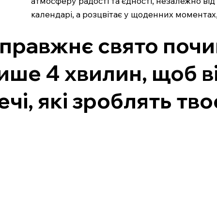
атмосферу радості та єдності, незалежно від
календарі, а розцвітає у щоденних моментах
правжнє свято почин
ише 4 хвилин, щоб в
ечі, які зроблять тв