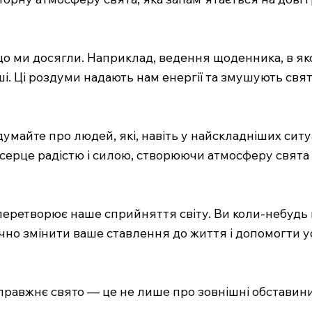
о ми досягли. Наприклад, ведення щоденника, в яком
і. Ці роздуми надають нам енергії та змушують свя
одумайте про людей, які, навіть у найскладніших сит
 серце радістю і силою, створюючи атмосферу свята
перетворює наше сприйняття світу. Ви коли-небудь н
чно змінити ваше ставлення до життя і допомогти у
правжнє свято — це не лише про зовнішні обставини, 