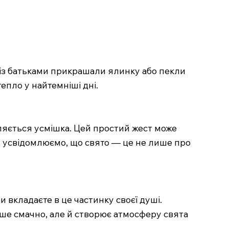
м із батьками прикрашали ялинку або пекли
епло у найтемніші дні.
'являється усмішка. Цей простий жест може
ми усвідомлюємо, що свято — це не лише про
 вкладаєте в це частинку своєї душі.
лише смачно, але й створює атмосферу свята