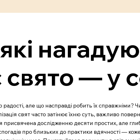
 які нагадую
свято — у с
дості, але що насправді робить їх справжніми? Чи н
алізація свят часто затінює їхню суть, важливо повер
я присвячена дослідженню десяти простих, але глиб
 спогадів про близьких до практики вдячності — кож