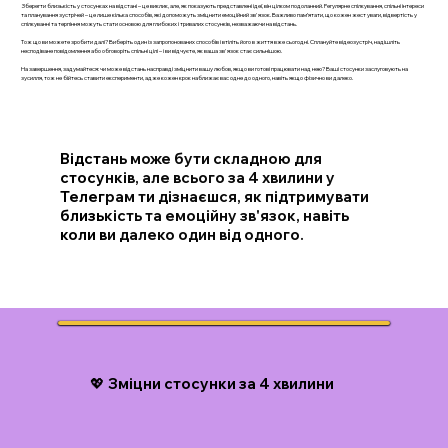
Зберегти близькість у стосунках на відстані – це виклик, але, як показують представлені ідеї, він цілком подоланний. Регулярне спілкування, спільні інтереси
та планування зустрічей – це лише кілька способів, які допоможуть зміцнити емоційний зв'язок. Важливо пам’ятати, що кожен жест уваги, відвертість у
спілкуванні та терпіння можуть стати основою для глибоких і тривалих стосунків, незважаючи на відстань.
Тож що ви можете зробити далі? Виберіть один із запропонованих способів і втіліть його в життя вже сьогодні. Сплануйте відеозустріч, надішліть
несподіване повідомлення або обговоріть спільні цілі – і ви відчуєте, як ваша зв'язок стає сильнішою.
На завершення, задумайтеся: чи може відстань насправді зміцнити вашу любов, якщо ви готові працювати над нею? Ваші стосунки заслуговують на
зусилля, тож не бійтесь ставити експерименти, адже кожен крок наближає вас одне до одного, навіть якщо фізично ви далеко.
Відстань може бути складною для
стосунків, але всього за 4 хвилини у
Телеграм ти дізнаєшся, як підтримувати
близькість та емоційну зв'язок, навіть
коли ви далеко один від одного.
💖 Зміцни стосунки за 4 хвилини