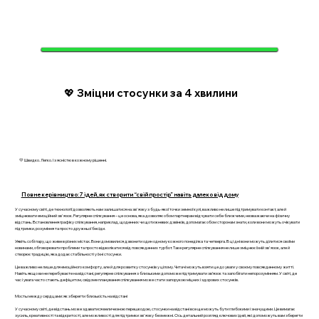
💖 Зміцни стосунки за 4 хвилини
💛 Швидко. Легко. І з ясністю в кожному рішенні.
Повне керівництво: 7 ідей, як створити “свій простір” навіть далеко від дому
У сучасному світі, де технології дозволяють нам залишатися на зв'язку з будь-якої точки земної кулі, важливо не лише підтримувати контакт, але й
зміцнювати емоційний зв'язок. Регулярне спілкування – це основа, яка дозволяє обом партнерам відчувати себе ближчими, незважаючи на фізичну
відстань. Встановлення графіку спілкування, наприклад, щоденних чи щотижневих дзвінків, допомагає обом сторонам знати, коли вони можуть очікувати
підтримки, розуміння та просто дружньої бесіди.
Уявіть собі пару, що живе в різних містах. Вони домовилися дзвонити один одному кожного понеділка та четверга. В ці дні вони можуть ділитися своїми
новинами, обговорювати проблеми та просто відволікатися від повсякденних турбот. Таке регулярне спілкування не лише зміцнює їхній зв'язок, але й
створює традицію, яка додає стабільності у їхні стосунки.
Це важливо не лише для емоційного комфорту, але й для розвитку стосунків у цілому. Читачі можуть взяти це до уваги у своєму повсякденному житті.
Навіть якщо ви не перебуваєте на відстані, регулярне спілкування з близькими допоможе підтримувати зв’язок та запобігати непорозумінням. У світі, де
час і увага часто стають дефіцитом, свідоме планування спілкування може стати запорукою міцних і здорових стосунків.
Мосты между сердцами: як зберегти близькість на відстані
У сучасному світі, де відстань може здаватися величезною перешкодою, стосунки на відстані все ще можуть бути глибокими і значущими. Це вимагає
зусиль, креативності та відкритості, але можливості для підтримки зв'язку безмежні. Ось детальний розгляд ключових ідей, які допоможуть вам зберегти