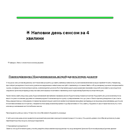
🌟 Наповни день сенсом за 4
хвилини
💛 Швидко. Легко. І з ясністю в кожному рішенні.
Повне керівництво: 10 щоденних звичок, які пробуджують інтерес до життя
У пошуках сенсу в повсякденному житті важливо розуміти, що навіть найменші зміни можуть мати великий вплив на наше сприйняття світу. Наприклад,
простий ритуал вдячності на початку дня може кардинально змінити ваш настрій і ставлення до оточення. Уявіть собі, що ви вранці, ще не встигнувши вийти
з дому, зосереджуєтеся на кількох речах, за які ви вдячні: це може бути підтримка друга, краса ранкових променів сонця або можливість насолодитися
сніданком. Це не лише підвищує ваш настрій, але й формує позитивне ставлення до всіх подій, які відбуватимуться протягом дня.
Таким чином, навіть якщо ваш день буде наповнений звичайними справами, ви вже будете налаштовані на позитив. Подумайте, як це може вплинути на
ваші стосунки з колегами, друзями чи членами родини. Коли ви виходите з дому з усвідомленням того, що у вас є багато причин для вдячності, ви стаєте
більш відкритими до спілкування, готовими підтримати інших і ділитися своїми позитивними емоціями. Це підвищує не лише ваш власний рівень щастя, але
й позитивно впливає на оточуючих, створюючи атмосферу взаємопідтримки та доброзичливості. Тож, навіть у буденності, прості практики можуть стати
ключем до наповнення життя глибоким сенсом.
Прокладаючи шлях до сенсу: 10 простих способів змінити буденність на краще
У світі, де кожен день може здаватися одноманітним, важливо знаходити моменти радості та сенсу. Ось десять дієвих способів, які допоможуть вам
перетворити рутину на щось значуще і надихаюче.
1. Ранковий ритуал вдячності
Замість того щоб починати день у поспіху, виділіть кілька хвилин на роздуми про те, за що ви вдячні. Це може бути посмішка вашої дитини, аромат