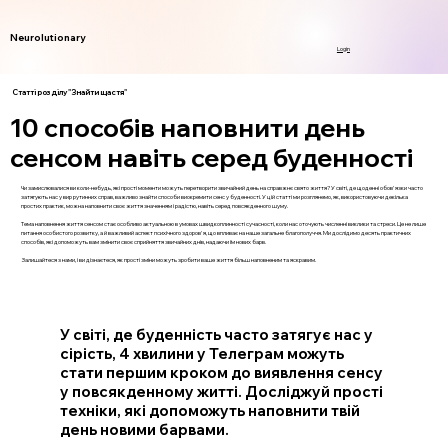
Neurolutionary
Login
Статті розділу "Знайти щастя"
10 способів наповнити день
сенсом навіть серед буденності
Чи замислювалися ви коли-небудь, які прості моменти можуть перетворити звичайний день на справжнє свято життя? У світі, де щоденні обов'язки часто
затягують нас у вир рутинних справ, важливо знайти способи виокремити сенс у буденності. У цій статті ми розглянемо, як, використовуючи декілька
простих практик, можна наповнити своє життя значенням і радістю, навіть серед повсякденного шуму.
Тема наповнення життя сенсом стає особливо актуальною в умовах швидкоплинності сучасності, коли нас оточують численні виклики та стреси. Це не лише
питання особистого розвитку, а й важливий аспект психічного здоров'я, що впливає на наше загальне благополуччя. Ми дослідимо десять практичних
способів, які допоможуть вам змінити своє сприйняття звичайних днів, надаючи їм нових барв.
Залишайтеся з нами, і ви дізнаєтеся, як прості зміни можуть зробити ваше життя більш наповненим та яскравим.
У світі, де буденність часто затягує нас у
сірість, 4 хвилини у Телеграм можуть
стати першим кроком до виявлення сенсу
у повсякденному житті. Досліджуй прості
техніки, які допоможуть наповнити твій
день новими барвами.