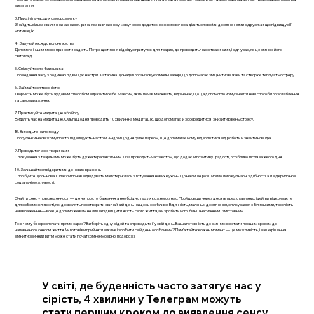
виконання.
3. Приділіть час для саморозвитку
Знайдіть кілька хвилин на навчання. Ірина, яка вивчає нову мову через додаток, кожного вечора ділиться своїми досягненнями з друзями, що підвищує її
мотивацію.
4. Залучайтеся до волонтерства
Допомога іншим може принести радість. Петро щотижня відвідує притулок для тварин, де проводить час з тваринами, і відчуває, як це змінює його
світогляд.
5. Спілкуйтеся з близькими
Проведення часу з родиною підвищує настрій. Катерина щонеділі організовує сімейні вечері, що допомагає зміцнити зв'язки та створює теплу атмосферу.
6. Займайтеся творчістю
Творчість може бути чудовим способом виразити себе. Максим, який почав малювати, відзначає, що це допомогло йому знайти нові способи розслаблення
та самовираження.
7. Практикуйте медитацію або йогу
Виділіть час на медитацію. Ольга щодня проводить 10 хвилин на медитацію, що допомагає їй зосередитися і знизити рівень стресу.
8. Виходьте на природу
Прогулянки на свіжому повітрі підвищують настрій. Андрій щодня гуляє парком, і це допомагає йому відволіктися від роботи й знайти нові ідеї.
9. Проводьте час з тваринами
Спілкування з тваринами може бути дуже терапевтичним. Ліза проводить час з котом, що додає їй позитиву і радості, особливо після важкого дня.
10. Залишайтеся відкритими до нових вражень
Спробуйте щось нове. Олексій почав відвідувати майстер-класи з готування нових кухонь, що не лише розширило його кулінарні здібності, а й відкрило нові
соціальні можливості.
Знайти сенс у повсякденності — це не просто бажання, а необхідність для кожного з нас. Пройшовши через десять представлених ідей, ви відкриваєте
для себе можливості, які дозволять перетворити звичайний день на щось особливе. Вдячність, маленькі досягнення, спілкування з близькими, творчість і
нові враження — все це допоможе вам не лише підвищити якість свого життя, а й зробити його більш насиченим і змістовним.
Тож чому б не розпочати прямо зараз? Виберіть одну з ідей та впровадьте її у свій день. Ваша готовність до змін може стати першим кроком до
наповненого сенсом життя. Чи готові ви прийняти виклик і зробити свій день особливим? Пам'ятайте: кожен момент — це можливість, і ваше рішення
змінити звичний ритм може стати початком неймовірної подорожі.
У світі, де буденність часто затягує нас у
сірість, 4 хвилини у Телеграм можуть
стати першим кроком до виявлення сенсу