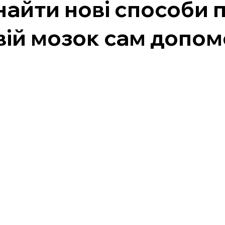
найти нові способи 
вій мозок сам допом