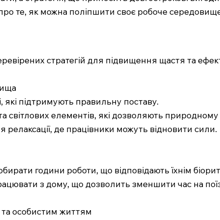
про те, як можна поліпшити своє робоче середовище
еревірених стратегій для підвищення щастя та ефек
вища
і, які підтримують правильну поставу.
та світлових елементів, які дозволяють природному 
я релаксації, де працівники можуть відновити сили.
обирати години роботи, що відповідають їхнім біори
рацювати з дому, що дозволить зменшити час на пої
ю та особистим життям