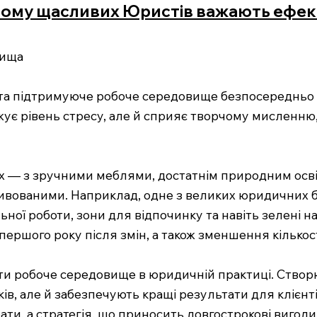
 чому щасливих Юристів важають ефе
вища
 та підтримуюче робоче середовище безпосередньо 
ує рівень стресу, але й сприяє творчому мисленню
 — з зручними меблями, достатнім природним осві
тивованими. Наприклад, одне з великих юридичних 
ьної роботи, зони для відпочинку та навіть зелені н
ершого року після змін, а також зменшення кількост
ти робоче середовище в юридичній практиці. Створ
ів, але й забезпечують кращі результати для клієнті
ти, а стратегія, що приносить довгострокові вигоди