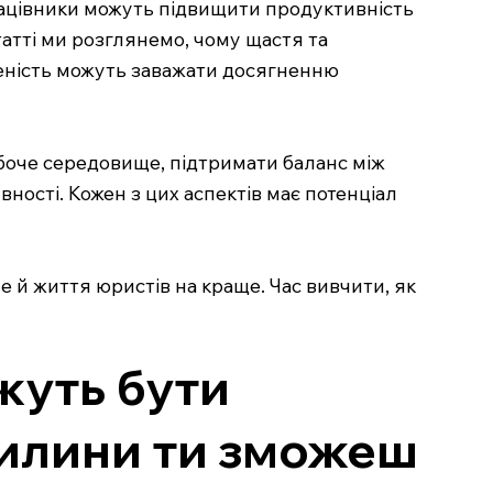
працівники можуть підвищити продуктивність
татті ми розглянемо, чому щастя та
женість можуть заважати досягненню
боче середовище, підтримати баланс між
ості. Кожен з цих аспектів має потенціал
ле й життя юристів на краще. Час вивчити, як
жуть бути
вилини ти зможеш