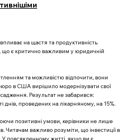
ктивнішіми
впливає на щастя та продуктивність
, що є критично важливим у юридичній
тленням та можливістю відпочити, вони
бюро в США вирішило модернізувати свої
асадження. Результат не забарився:
і днів, проведених на лікарняному, на 15%.
юючи позитивні умови, керівники не лише
в. Читачам важливо розуміти, що інвестиції в
. У повсякденному житті, якщо ви є