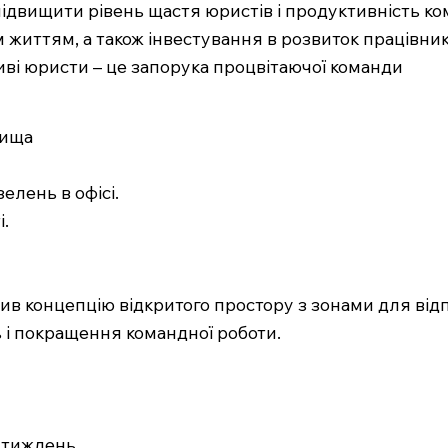
 підвищити рівень щастя юристів і продуктивність 
м життям, а також інвестування в розвиток працівн
иві юристи – це запорука процвітаючої команди
вища
елень в офісі.
і.
в концепцію відкритого простору з зонами для відп
 і покращення командної роботи.
 тиждень.