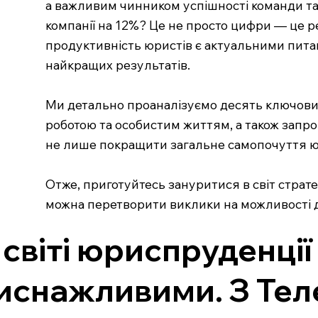
а важливим чинником успішності команди та 
компанії на 12%? Це не просто цифри — це ре
продуктивність юристів є актуальними питан
найкращих результатів.
Ми детально проаналізуємо десять ключових
роботою та особистим життям, а також запро
не лише покращити загальне самопочуття юри
Отже, приготуйтесь зануритися в світ страте
можна перетворити виклики на можливості 
 світі юриспруденці
иснажливими. З Тел