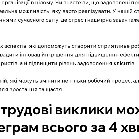
організації в цілому. Чи знаєте ви, що задоволені 
альна можливість, яку варто реалізувати. У нашій с
нями сучасного світу, де стрес і надмірна заванта
 аспектів, які допоможуть створити сприятливе ро
вадити інноваційні рішення для підвищення ефективн
стів, а й підвищити рівень задоволення клієнтів.
гій, які можуть змінити не тільки робочий процес, а
для зростання та щастя
ї трудові виклики мо
еграм всього за 4 х