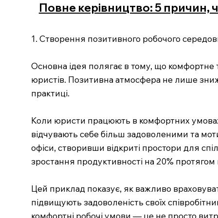
Повне керівництво: 5 причин,
1. Створення позитивного робочого середо
Основна ідея полягає в тому, що комфортне
юристів. Позитивна атмосфера не лише зниж
практиці.
Коли юристи працюють в комфортних умовах
відчувають себе більш задоволеними та мо
офіси, створивши відкриті простори для спіл
зростання продуктивності на 20% протягом п
Цей приклад показує, як важливо враховува
підвищують задоволеність своїх співробітник
комфортні робочі умови — це не просто витра