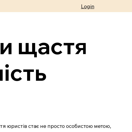
Login
ти щастя
ість
тя юристів стає не просто особистою метою,