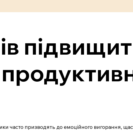
бів підвищи
 продуктивн
тики часто призводять до емоційного вигорання, щас