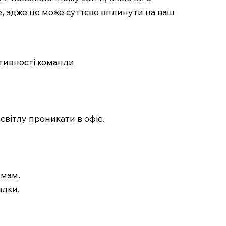
, адже це може суттєво вплинути на ваш
тивності команди
світлу проникати в офіс.
тмам.
здки.