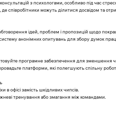
 консультацій з психологами, особливо під час стрес
и, де співробітники можуть ділитися досвідом та от
ля обговорення ідей, проблем і пропозицій щодо пок
систему анонімних опитувань для збору думок праці
стовуйте програмне забезпечення для зменшення ча
провадьте платформи, які полегшують спільну робот
ь
хи в офісі замість шкідливих чипсів.
ижневі тренування або змагання між командами.