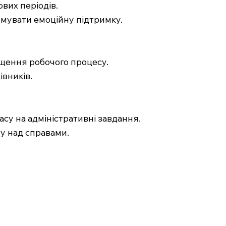
ових періодів.
римувати емоційну підтримку.
ращення робочого процесу.
вників.
су на адміністративні завдання.
у над справами.