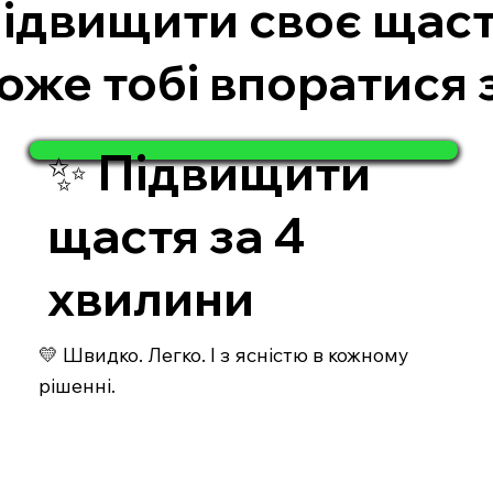
підвищити своє щастя
оже тобі впоратися
✨ Підвищити
щастя за 4
хвилини
💛 Швидко. Легко. І з ясністю в кожному
рішенні.