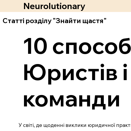
Neurolutionary
Статті розділу "Знайти щастя"
10 спосо
Юристів і
команди
У світі, де щоденні виклики юридичної прак