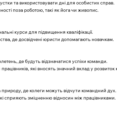
пустки та використовувати дні для особистих справ.
ності поза роботою, такі як йога чи живопис.
альні курси для підвищення кваліфікації.
ства, де досвідчені юристи допомагають новачкам.
летень, де будуть відзначатися успіхи команди.
працівників, які вносять значний вклад у розвиток к
на природу, де колеги можуть відчути командний дух.
, які сприяють зміцненню відносин між працівниками.