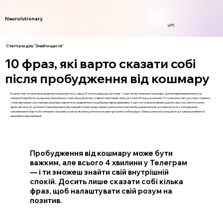
Neurolutionary
Login
Статті розділу "Знайти щастя"
10 фраз, які варто сказати собі
після пробудження від кошмару
Кожен з нас хоч раз прокидався в холодному поту, серце б'ється швидше, а в голові — хаос після страшного кошмару. Ці нічні переживання можуть
залишити відбиток на нашому емоційному стані, змушуючи нас ставити запитання: чому це сталося? Що це означає? У сучасному світі, де стрес і тривога
стали звичними супутниками, важливо навчитися справлятися з подібними переживаннями. У цій статті ми розглянемо десять простих, але потужних
фраз, які можуть допомогти вам відновити внутрішній спокій і знову налаштуватися на позитив. Ви дізнаєтеся, як ці слова можуть стати вашими
союзниками в боротьбі з нічними страхами, а також як вони допоможуть вам зрозуміти себе краще. Запрошуємо вас в подорож до саморозуміння та
емоційного відновлення.
Пробудження від кошмару може бути
важким, але всього 4 хвилини у Телеграм
— і ти зможеш знайти свій внутрішній
спокій. Досить лише сказати собі кілька
фраз, щоб налаштувати свій розум на
позитив.