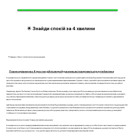
🌟 Знайди спокій за 4 хвилини
💛 Швидко. Легко. І з ясністю в кожному рішенні.
Повне керівництво: 8 простих дій після пробудження, які повертають відчуття безпеки
Кошмари можуть справлятися з нашим емоційним станом, і часто їх вплив залишається з нами навіть після пробудження. Тому важливо мати під рукою
прості інструменти, які допоможуть нам впоратися з цими неприємними переживаннями. Однією з таких стратегій є проголошення позитивних фраз, які
нагадують про нашу силу і контроль над власним життям. Це не лише допомагає зменшити тривогу, але й дозволяє зосередитися на тому, що дійсно
важливо.
Наприклад, фраза "Я в безпеці" може бути особливо корисною. Після кошмару, коли серце ще б’ється швидше, а розум намагається розібратися в
пережитому, цю просту істину можна використовувати як своєрідний маяк, що вказує на реальність. Уявіть собі ситуацію: ви прокинулися від жахливого
сну, в якому переживали небезпеку. Проголошуючи цю фразу, ви не лише заспокоюєте себе, а й повертаєтеся до теперішнього моменту, відновлюючи
відчуття контролю.
Цей підхід має важливе значення не лише в моменти після пробудження від кошмару, але й у повсякденному житті. Коли ви стикаєтеся з труднощами або
стресовими ситуаціями, нагадування про свою безпеку та здатність впоратися з проблемами може слугувати потужним інструментом для подолання
перешкод. Включення цих фраз у вашу ранкову рутину або щоденну практику саморозвитку може стати важливим кроком на шляху до емоційної
стабільності та позитивного мислення.
Відновлення після ночі жахів: 10 фраз, які змінять ваш ранок
Кошмари можуть мати справді руйнівний вплив на наш емоційний стан, але вони також відкривають шлях до особистісного зростання та саморозуміння.
Кожен із нас хоча б раз у житті прокидався в холодному поту після жахливого сну, відчуваючи, як серце б’ється швидше, а думки плутаються. Проте
важливо пам’ятати, що це лише сон—і ось десять фраз, які можуть допомогти вам відновити внутрішній спокій.