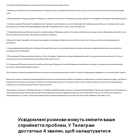
10 хвилин спокійної розмови: як залишатися на темі і не уникати важливих питань
1. Вибір місця: Знайдіть тихе і комфортне місце. Наприклад, пара, що вирішила обговорити свої стосунки, може зустрітися в затишному кафе подалі від
шуму.
2. Визначення мети: Перед розмовою обговоріть, що саме ви хочете досягти. Наприклад, команда на роботі може вирішити обговорити проблеми в проекті.
3. Активне слухання: Підтримуйте зоровий контакт і використовуйте фрази на кшталт «Я розумію» або «Цікаво, розкажи більше». У випадку, коли один з
друзів ділиться особистими переживаннями, важливо не перебивати його, а дати змогу висловитися.
4. Спокійний вислів думок: Використовуйте «я-повідомлення». Наприклад, замість «Ти завжди запізнюєшся» краще сказати «Я відчуваю незручність, коли
ми не можемо вчасно почати». Це допоможе уникнути конфлікту.
5. Відкриті питання: Задавайте питання, які розширюють обговорення. Наприклад, запитайте у колеги: «Як ти бачиш можливі шляхи вирішення цієї
проблеми?»
6. Уникнення відволікань: Вимкніть телефони. Реальний приклад: під час важливої наради учасники залишили телефони в іншій кімнаті, що дозволило
зосередитися на обговоренні.
7. Підсумування: Після розмови підсумуйте, що було обговорено. Наприклад, у випадку вирішення конфлікту між друзями, можна сказати: «Отже, ми
зійшлися на тому, що будемо більше спілкуватися про свої почуття».
8. Подальші дії: Обговоріть, які кроки потрібно зробити далі. Наприклад, після обговорення стратегії розвитку проекту, команда може домовитися про
наступні зустрічі для моніторингу прогресу.
Застосовуючи ці кроки в щоденних розмовах, ви зможете не лише залишатися на темі, а й створити середовище для відкритого і конструктивного діалогу.
Практика 10 хвилин спокійної розмови відкриває нові горизонти для взаєморозуміння та комунікації. Залишаючись на темі, ви зміцнюєте довіру, запобігаєте
конфліктам та отримуєте можливість поглибити свої знання про думки і почуття інших. Ці прості кроки, такі як активне слухання та встановлення мети
розмови, можуть значно покращити якість ваших діалогів.
Закликаю вас сьогодні ж спробувати провести 10 хвилин спокійної розмови з кимось, хто вам важливий. Виберіть тему, яку ви завжди хотіли обговорити, та
дайте цій розмові шанс Які нові перспективи можуть відкритись для вас завдяки цій практиці? Чи готові ви зробити крок у бік глибшого розуміння та
зміцнення ваших стосунків? Залишайтеся відкритими до нових ідей і вражень, адже саме так ми можемо змінювати світ навколо нас.
Усвідомлені розмови можуть змінити ваше
сприйняття проблем. У Телеграм
достатньо 4 хвилин, щоб налаштуватися