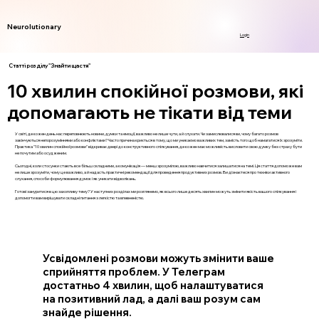
Neurolutionary
Login
Статті розділу "Знайти щастя"
10 хвилин спокійної розмови, які
допомагають не тікати від теми
У світі, де кожен день нас переповнюють новини, думки та емоції, важливо не лише чути, а й слухати. Чи замислювалися ви, чому багато розмов
закінчуються непорозуміннями або конфліктами? Часто причина криється в тому, що ми уникаємо важливих тем, замість того щоб намагатися їх зрозуміти.
Практика "10 хвилин спокійної розмови" відкриває двері до конструктивного спілкування, де кожен має можливість висловити свою думку без страху бути
не почутим або осудженим.
Сьогодні, коли стосунки стають все більш складними, а комунікація — менш зрозумілою, важливо навчитися залишатися на темі. Ця стаття допоможе вам
не лише зрозуміти, чому це важливо, а й надасть практичні рекомендації для проведення продуктивних розмов. Ви дізнаєтеся про техніки активного
слухання, способи формулювання думок і як уникати відволікань.
Готові зануритися в цю захопливу тему? У наступних розділах ми розглянемо, як всього лише десять хвилин можуть змінити якість вашого спілкування і
допомогти вам вирішувати складні питання з легкістю та впевненістю.
Усвідомлені розмови можуть змінити ваше
сприйняття проблем. У Телеграм
достатньо 4 хвилин, щоб налаштуватися
на позитивний лад, а далі ваш розум сам
знайде рішення.