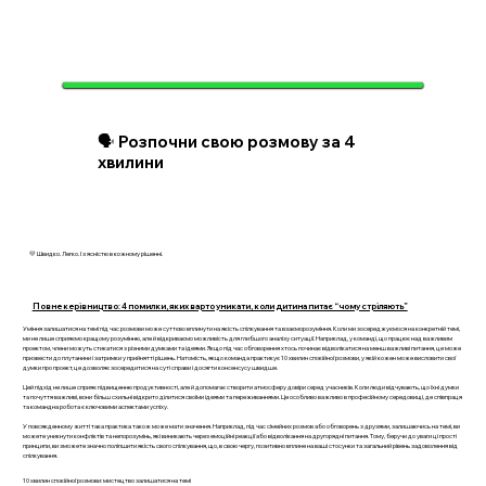
🗣️ Розпочни свою розмову за 4
хвилини
💛 Швидко. Легко. І з ясністю в кожному рішенні.
Повне керівництво: 4 помилки, яких варто уникати, коли дитина питає “чому стріляють”
Уміння залишатися на темі під час розмови може суттєво вплинути на якість спілкування та взаєморозуміння. Коли ми зосереджуємося на конкретній темі,
ми не лише сприяємо кращому розумінню, але й відкриваємо можливість для глибшого аналізу ситуації. Наприклад, у команді, що працює над важливим
проектом, члени можуть стикатися з різними думками та ідеями. Якщо під час обговорення хтось починає відволікатися на менш важливі питання, це може
призвести до плутанини і затримки у прийнятті рішень. Натомість, якщо команда практикує 10 хвилин спокійної розмови, у якій кожен може висловити свої
думки про проект, це дозволяє зосередитися на суті справи і досягти консенсусу швидше.
Цей підхід не лише сприяє підвищенню продуктивності, але й допомагає створити атмосферу довіри серед учасників. Коли люди відчувають, що їхні думки
та почуття важливі, вони більш схильні відкрито ділитися своїми ідеями та переживаннями. Це особливо важливо в професійному середовищі, де співпраця
та командна робота є ключовими аспектами успіху.
У повсякденному житті така практика також може мати значення. Наприклад, під час сімейних розмов або обговорень з друзями, залишаючись на темі, ви
можете уникнути конфліктів та непорозумінь, які виникають через емоційні реакції або відволікання на другорядні питання. Тому, беручи до уваги ці прості
принципи, ви зможете значно поліпшити якість свого спілкування, що, в свою чергу, позитивно вплине на ваші стосунки та загальний рівень задоволення від
спілкування.
10 хвилин спокійної розмови: мистецтво залишатися на темі