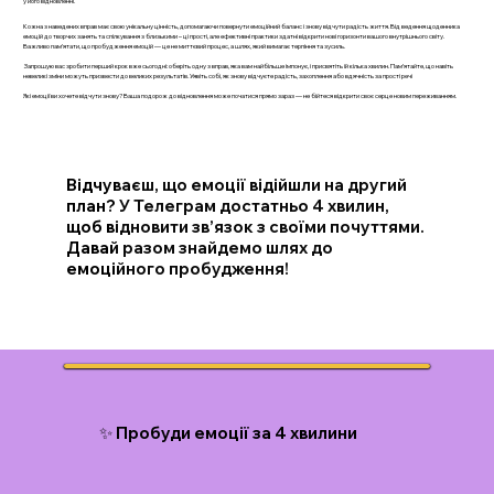
у його відновленні.
Кожна з наведених вправ має свою унікальну цінність, допомагаючи повернути емоційний баланс і знову відчути радість життя. Від ведення щоденника
емоцій до творчих занять та спілкування з близькими – ці прості, але ефективні практики здатні відкрити нові горизонти вашого внутрішнього світу.
Важливо пам’ятати, що пробудження емоцій — це не миттєвий процес, а шлях, який вимагає терпіння та зусиль.
Запрошую вас зробити перший крок вже сьогодні: оберіть одну з вправ, яка вам найбільше імпонує, і присвятіть їй кілька хвилин. Пам’ятайте, що навіть
невеликі зміни можуть призвести до великих результатів. Уявіть собі, як знову відчуєте радість, захоплення або вдячність за прості речі
Які емоції ви хочете відчути знову? Ваша подорож до відновлення може початися прямо зараз — не бійтеся відкрити своє серце новим переживанням.
Відчуваєш, що емоції відійшли на другий
план? У Телеграм достатньо 4 хвилин,
щоб відновити зв’язок з своїми почуттями.
Давай разом знайдемо шлях до
емоційного пробудження!
✨ Пробуди емоції за 4 хвилини