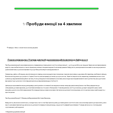
✨ Пробуди емоції за 4 хвилини
💛 Швидко. Легко. І з ясністю в кожному рішенні.
Повне керівництво: 11 вправ для пробудження емоцій після періоду байдужості
Пробудження емоцій є важливим кроком у поверненні до повноцінного життя, оскільки емоції — це те, що робить нас людьми. Через них ми переживаємо
радість, горе, любов і втрати, а також формуємо зв’язки з іншими людьми. Коли ми відчуваємо байдужість, ми втрачаємо можливість насолоджуватися
цими моментами, а це може призвести до ще більшої ізоляції та незадоволеності.
Наприклад, уявіть собі людину, яка після важкого періоду не може радіти простим речам, таким як прогулянка з друзями або перегляд улюбленого фільму.
Вона може подумати, що це просто "норма" її життя, але насправді це сигнал, що щось не так. Заняття творчістю, як, наприклад, малювання, може стати
шляхом до відновлення емоційного зв'язку. Коли ця людина почне малювати, можливо, вона згадає про яскраві моменти свого дитинства, про щастя, яке
відчувала тоді, і це може стати першим кроком до відновлення радості в її житті.
Цей процес важливий не лише для індивіда, але й для його оточення. Коли людина починає знову відчувати емоції, вона стає більш відкритою до
спілкування, до нових вражень, що позитивно впливає на стосунки з близькими. У повсякденному житті це означає, що варто приділяти увагу своїм
емоціям, шукати способи їх вираження і бути відкритими до нових можливостей. Це може допомогти не лише вам, а й оточуючим знову знайти радість у
простих речах.
Пробудження Емоцій: 11 Вправ для Відновлення Життєвих Вражень
Байдужість, яка може охопити нас у складні часи, часто стає бар'єром на шляху до повноцінного життя. Кожен з нас може відчувати цю порожнечу, але є
прості, але ефективні методи, які можуть допомогти повернути емоції назад у наше життя. Давайте розглянемо 11 вправ, які можуть стати вашими
супутниками у цій подорожі.
1. Ведення щоденника емоцій