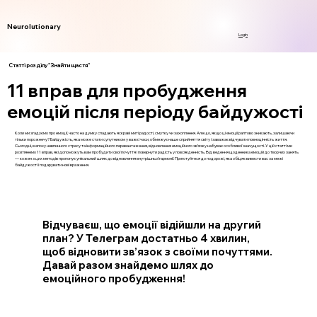
Neurolutionary
Login
Статті розділу "Знайти щастя"
11 вправ для пробудження
емоцій після періоду байдужості
Коли ми згадуємо про емоції, часто на думку спадають яскраві миті радості, смутку чи захоплення. Але що, якщо ці емоції раптово зникають, залишаючи
тільки порожнечу? Байдужість, яка може стати супутником у важкі часи, обмежує наше сприйняття світу і заважає відчувати повноцінність життя.
Сьогодні, в епоху невпинного стресу та інформаційного перевантаження, відновлення емоційного зв’язку набуває особливої значущості. У цій статті ми
розглянемо 11 вправ, які допоможуть вам пробудити свої почуття і повернути радість у повсякденність. Від ведення щоденника емоцій до творчих занять
— кожен з цих методів пропонує унікальний шлях до відновлення внутрішньої гармонії. Приготуйтеся до подорожі, яка обіцяє вивести вас за межі
байдужості і подарувати нові враження.
Відчуваєш, що емоції відійшли на другий
план? У Телеграм достатньо 4 хвилин,
щоб відновити зв’язок з своїми почуттями.
Давай разом знайдемо шлях до
емоційного пробудження!