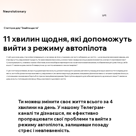
Neurolutionary
Login
Статті розділу "Знайти щастя"
11 хвилин щодня, які допоможуть
вийти з режиму автопілота
У світі, де кожен день стає копією попереднього, а час минає, як пісок у годиннику, ми часто забуваємо, що життя — це не лише про виконання завдань, але
й про відчуття, усвідомлення та радість. Чи замислювалися ви колись, коли востаннє справді насолоджувалися моментом, а не просто пропливали повз?
Сучасна реальність, сповнена стресів і обов'язків, може незабаром перетворити нас на автоматизовані механізми, позбавлені емоцій і цілей. Але що, якби
всього 11 хвилин на день змогли б повернути нас до життя, наповненого сенсом і енергією?
У цій статті ми розглянемо, як прості щоденні практики можуть допомогти виходити з режиму автопілота, покращуючи наше самопочуття та підвищуючи
якість життя. Ви дізнаєтеся про важливість усвідомленості, як звички медитації, дякування, планування, фізичної активності, читання та рефлексії можуть
стати вашими союзниками в боротьбі зі стресом і емоційним вигоранням. Приготуйтесь відкрити для себе нові горизонти, адже всього лише 11 хвилин на
день можуть стати вашим ключем до більш насиченого і щасливого життя.
Ти можеш змінити своє життя всього за 4
хвилини на день. У нашому Телеграм-
каналі ти дізнаєшся, як ефективно
пропрацювати свої проблеми та вийти з
режиму автопілота, залишивши позаду
стрес і невпевненість.