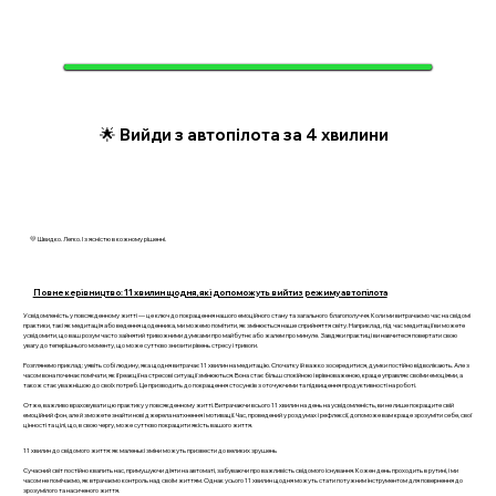
🌟 Вийди з автопілота за 4 хвилини
💛 Швидко. Легко. І з ясністю в кожному рішенні.
Повне керівництво: 11 хвилин щодня, які допоможуть вийти з режиму автопілота
Усвідомленість у повсякденному житті — це ключ до покращення нашого емоційного стану та загального благополуччя. Коли ми витрачаємо час на свідомі
практики, такі як медитація або ведення щоденника, ми можемо помітити, як змінюється наше сприйняття світу. Наприклад, під час медитації ви можете
усвідомити, що ваш розум часто зайнятий тривожними думками про майбутнє або жалем про минуле. Завдяки практиці ви навчитеся повертати свою
увагу до теперішнього моменту, що може суттєво знизити рівень стресу і тривоги.
Розглянемо приклад: уявіть собі людину, яка щодня витрачає 11 хвилин на медитацію. Спочатку їй важко зосередитися, думки постійно відволікають. Але з
часом вона починає помічати, як її реакції на стресові ситуації змінюються. Вона стає більш спокійною і врівноваженою, краще управляє своїми емоціями, а
також стає уважнішою до своїх потреб. Це призводить до покращення стосунків з оточуючими та підвищення продуктивності на роботі.
Отже, важливо враховувати цю практику у повсякденному житті. Витрачаючи всього 11 хвилин на день на усвідомленість, ви не лише покращите свій
емоційний фон, але й зможете знайти нові джерела натхнення і мотивації. Час, проведений у роздумах і рефлексії, допоможе вам краще зрозуміти себе, свої
цінності та цілі, що, в свою чергу, може суттєво покращити якість вашого життя.
11 хвилин до свідомого життя: як маленькі зміни можуть призвести до великих зрушень
Сучасний світ постійно квапить нас, примушуючи діяти на автоматі, забуваючи про важливість свідомого існування. Кожен день проходить в рутині, і ми
часом не помічаємо, як втрачаємо контроль над своїм життям. Однак усього 11 хвилин щодня можуть стати потужним інструментом для повернення до
зрозумілого та насиченого життя.