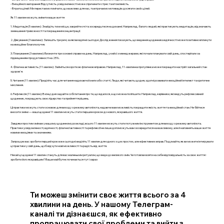
- Емоційного вигорання: Відсутність усвідомленості може спричинити стрес та втомленість.
- Втрата цілей: Ми перестаємо помічати, що важливо для нас, та втрачаємо мотивацію досягати своїх цілей.
Як 11 хвилин можуть змінити ваше життя
1. Медитація (5 хвилин): Знайдіть тихе місце, закрийте очі та зосередьтеся на диханні. Наприклад, багато людей, які практикують медитацію, відзначають
зменшення тривожності та покращення концентрації.
2. Дякування (3 хвилини): Запишіть три речі, за які ви вдячні сьогодні. Дослідження показують, що ведення щоденника вдячності може позитивно вплинути
на емоційне благополуччя.
3. Планування (3 хвилини): Визначте три основні справи на день. Наприклад, у кейсі з менеджерами, які почали планувати свій день, спостерігали за
підвищенням продуктивності на 25%.
4. Фізична активність (11 хвилин): Займіться короткою фізичною вправою. Наприклад, 11-хвилинна прогулянка може покращити настрій і загальний стан
здоров'я.
5. Читання (11 хвилин): Приділіть час для читання надихаючої книги або статті. Люди, які читають щодня, здатні розвивати емоційний інтелект та критичне
мислення.
6. Рефлексія (11 хвилин): В кінці дня задайте собі питання про те, що вдалося, а що можна поліпшити. Наприклад, керівники, які ведуть рефлексивний
щоденник, покращують своє лідерство та прийняття рішень.
Ці практики можуть стати основою для виходу з режиму автопілота, надаючи вам можливість покращити якість життя та емоційний стан. Не бійтеся
вносити зміни — ваші щоденні 11 хвилин можуть стати першим кроком до нового, яскравішого життя.
Завдяки простим змінам у вашому щоденному розкладі, всього 11 хвилин можуть стати потужним інструментом для виходу з режиму автопілота.
Практики усвідомленості, вдячності, фізичної активності та рефлексії не лише допоможуть вам зосередитися на важливому, але й наповнять ваше життя
новими емоціями та значенням.
Запрошую вас зробити перший крок вже сьогодні: виділіть 11 хвилин для одного з цих простих, але ефективних вправ. Подумайте, як ви можете інтегрувати
ці практики у свій день, щоб відчути нові можливості та радість від життя.
Нехай ці щоденні 11 хвилин стануть для вас маленьким ритуалом, що веде до великого змін. Чи готові ви взяти на себе відповідальність за своє життя і
зробити його яскравішим? Ваше майбутнє починається тут і зараз
Ти можеш змінити своє життя всього за 4
хвилини на день. У нашому Телеграм-
каналі ти дізнаєшся, як ефективно
пропрацювати свої проблеми та вийти з