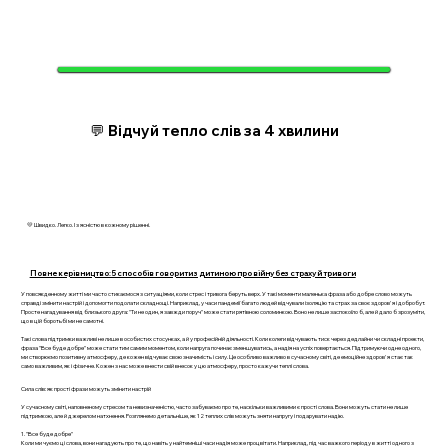
💬 Відчуй тепло слів за 4 хвилини
💛 Швидко. Легко. І з ясністю в кожному рішенні.
Повне керівництво: 5 способів говорити з дитиною про війну без страху й тривоги
У повсякденному житті ми часто стикаємося з ситуаціями, коли стрес і тривога беруть верх. У такі моменти маленька фраза або добре слово можуть
справді змінити настрій і допомогти подолати складнощі. Наприклад, у часи пандемії багато людей відчували ізоляцію та страх за своє здоров'я і добробут.
Просте нагадування від близького друга: "Ти не один, я завжди поруч" може стати рятівною соломинкою. Воно не лише заспокоїло б, але й дало б зрозуміти,
що в цій боротьбі ми не самотні.
Такі слова підтримки важливі не лише в особистих стосунках, а й у професійній діяльності. Коли колеги відчувають тиск через дедлайни чи складні проекти,
фраза "Все буде добре" може стати тим самим моментом, коли напруга починає зменшуватись, а надія на успіх повертається. Підтримуючи одне одного,
ми створюємо позитивну атмосферу, де кожен відчуває свою значимість і силу. Це особливо важливо в сучасному світі, де емоційне здоров'я стає так
само важливим, як і фізичне. Кожен з нас може внести свій внесок у цю атмосферу, просто кажучи теплі слова.
Сила слів: як прості фрази можуть змінити настрій
У сучасному світі, наповненому стресом та невизначеністю, часто забуваємо про те, наскільки важливими є прості слова. Вони можуть стати не лише
підтримкою, але й джерелом натхнення. Розглянемо детальніше, як 12 теплих слів можуть зняти напругу і подарувати надію.
1. "Все буде добре"
Коли ми чуємо ці слова, вони нагадують про те, що навіть у найтемніші часи надія може процвітати. Наприклад, під час важкого періоду в житті одного з