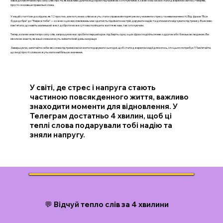
завжди пам’ятаємо про силу слів і про те, як важливо ділитися добром і підтримкою з оточуючими. Кожен з нас може стати джерелом світла у темряві,
просто сказавши правильні слова.
У нашій статті ми дослідили, як 12 простих, але потужних слів можуть стати справжнім порятунком у моменти стресу та невизначеності. Від фрази "Все
буде добре" до "Я вірю в тебе" — кожне з цих висловлювань має здатність піднімати настрій, дарувати надію та допомагати відчувати підтримку. Важливо
пам'ятати, що навіть маленький жест доброти може суттєво поліпшити життя як нам, так і оточуючим.
Тепер, коли ви знаєте про силу слів, запрошуємо вас зробити перший крок: підберіть одну з цих фраз і поділіться нею з другом або близькою людиною. Ви
ніколи не знаєте, як ваші слова можуть змінити їхній день на краще
Завершуючи, запитайте себе: які слова підтримки ви можете подарувати сьогодні, щоб стати джерелом надії для когось, хто цього потребує? Пам’ятайте,
що іноді прості слова можуть мати найбільше значення.
У світі, де стрес і напруга стають
частиною повсякденного життя, важливо
знаходити моменти для відновлення. У
Телеграм достатньо 4 хвилин, щоб ці
теплі слова подарували тобі надію та
зняли напругу.
💬 Відчуй тепло слів за 4 хвилини