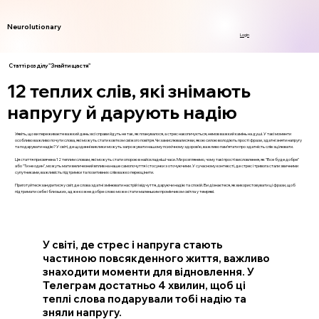
Neurolutionary
Login
Статті розділу "Знайти щастя"
12 теплих слів, які знімають
напругу й дарують надію
Уявіть, що ви переживаєте важкий день: всі справи йдуть не так, як планувалося, а стрес накопичується, немов важкий камінь на душі. У такі моменти
особливо важливо почути слова, які можуть стати ковтком свіжого повітря. Чи замислювалися ви, якою силою володіють прості фрази, здатні зняти напругу
та подарувати надію? У світі, де щоденні виклики можуть загрожувати нашому психічному здоров’ю, важливо пам’ятати про здатність слів зцілювати.
Ця стаття присвячена 12 теплим словам, які можуть стати опорою в найскладніші часи. Ми розглянемо, чому такі прості висловлення, як "Все буде добре"
або "Ти не один", можуть мати величезний вплив на наше самопочуття і стосунки з оточуючими. У сучасному контексті, де стрес і тривога стали звичними
супутниками, важливість підтримки та позитивних слів важко переоцінити.
Приготуйтеся зануритися у світ, де слова здатні змінювати настрій і відчуття, даруючи надію та спокій. Ви дізнаєтеся, як використовувати ці фрази, щоб
підтримати себе і близьких, адже кожне добре слово може стати маленьким промінчиком світла у темряві.
У світі, де стрес і напруга стають
частиною повсякденного життя, важливо
знаходити моменти для відновлення. У
Телеграм достатньо 4 хвилин, щоб ці
теплі слова подарували тобі надію та
зняли напругу.