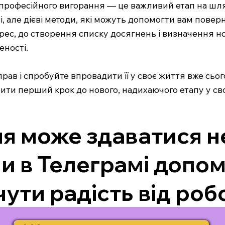
професійного вигорання — це важливий етап на шлях
ті, але дієві методи, які можуть допомогти вам повер
рес, до створення списку досягнень і визначення но
ності.
прав і спробуйте впровадити її у своє життя вже сьо
робити перший крок до нового, надихаючого етапу у 
я може здаватися н
и в Телеграмі допом
чути радість від роб