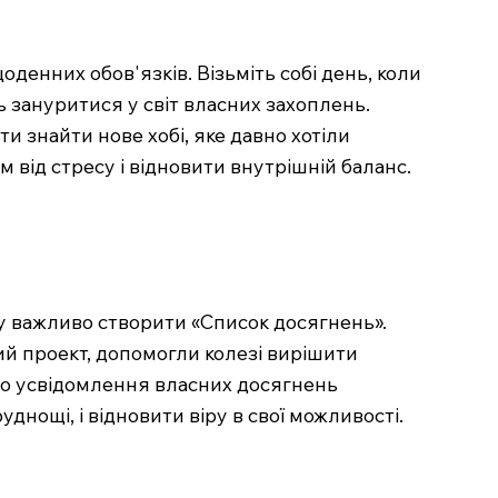
оденних обов'язків. Візьміть собі день, коли
 зануритися у світ власних захоплень.
и знайти нове хобі, яке давно хотіли
 від стресу і відновити внутрішній баланс.
му важливо створити «Список досягнень».
кий проект, допомогли колезі вирішити
 що усвідомлення власних досягнень
днощі, і відновити віру в свої можливості.