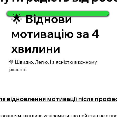
🌟 Віднови
мотивацію за 4
хвилини
💛 Швидко. Легко. І з ясністю в кожному
рішенні.
ля відновлення мотивації після профе
горанням, важливо усвідомити, що цей стан не є про