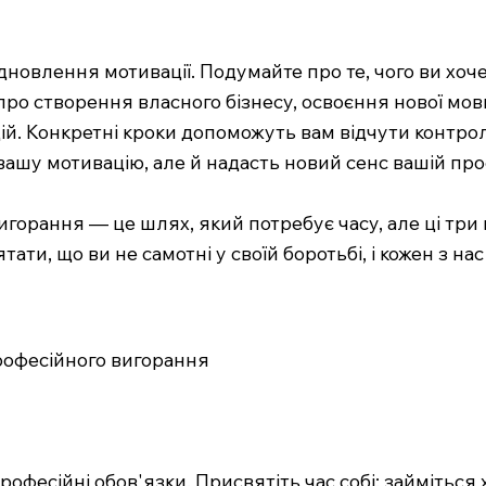
новлення мотивації. Подумайте про те, чого ви хоч
ро створення власного бізнесу, освоєння нової мови
 дій. Конкретні кроки допоможуть вам відчути контро
вашу мотивацію, але й надасть новий сенс вашій про
игорання — це шлях, який потребує часу, але ці тр
ти, що ви не самотні у своїй боротьбі, і кожен з на
професійного вигорання
рофесійні обов'язки. Присвятіть час собі: займіться