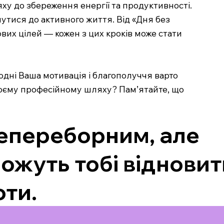
у до збереження енергії та продуктивності.
нутися до активного життя. Від «Дня без
вих цілей — кожен з цих кроків може стати
годні Ваша мотивація і благополуччя варто
своєму професійному шляху? Пам’ятайте, що
епереборним, але
ожуть тобі відновит
оти.