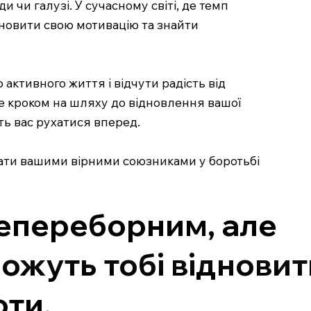
 чи галузі. У сучасному світі, де темп
дновити свою мотивацію та знайти
 активного життя і відчути радість від
не кроком на шляху до відновлення вашої
ть вас рухатися вперед.
стати вашими вірними союзниками у боротьбі
епереборним, але
ожуть тобі відновит
оти.