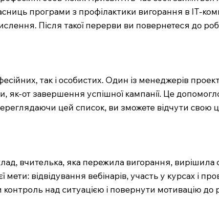
асниць програми з профілактики вигорання в IT-ком
мислення. Після такої перерви ви повернетеся до ро
фесійних, так і особистих. Один із менеджерів проек
и, як-от завершення успішної кампанії. Це допомог
ереглядаючи цей список, ви зможете відчути свою ці
иклад, вчителька, яка пережила вигорання, вирішила
ї мети: відвідування вебінарів, участь у курсах і п
и контроль над ситуацією і повернути мотивацію до 