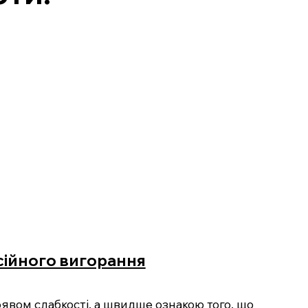
сійного вигорання
явом слабкості, а швидше ознакою того, що