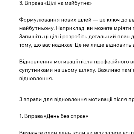
3. Вправа «Цілі на майбутнє»
Формулювання нових цілей — це ключ до від
майбутньому. Наприклад, ви можете мріяти п
Запишіть ці цілі і розробіть детальний план
тому, що вас надихає. Це не лише відновить 
Відновлення мотивації після професійного в
супутниками на цьому шляху. Важливо пам’ята
відновлення.
3 вправи для відновлення мотивації після 
1. Вправа «День без справ»
Визначте один день, коли ви відкладете всі п