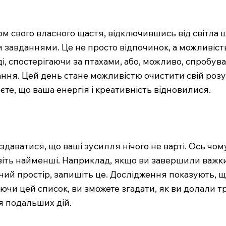
ом свого власного щастя, відключившись від світла щ
завданнями. Це не просто відпочинок, а можливість
, спостерігаючи за птахами, або, можливо, спробуват
ння. Цей день стане можливістю очистити свій розум
єте, що ваша енергія і креативність відновилися.
здаватися, що ваші зусилля нічого не варті. Ось чо
 навіть найменші. Наприклад, якщо ви завершили важ
очий простір, запишіть це. Дослідження показують,
чи цей список, ви зможете згадати, як ви долали тру
 подальших дій.