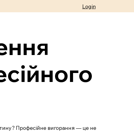
Login
ення
есійного
рутину? Професійне вигорання — це не