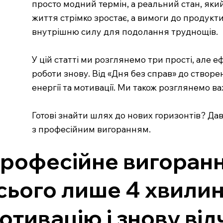
просто модний термін, а реальний стан, який 
життя стрімко зростає, а вимоги до продукт
внутрішню силу для подолання труднощів.
У цій статті ми розглянемо три прості, але 
роботи знову. Від «Дня без справ» до створ
енергії та мотивації. Ми також розглянемо в
Готові знайти шлях до нових горизонтів? Да
з професійним вигоранням.
рофесійне вигоранн
сього лише 4 хвилин
отивацію і знову від