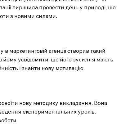
панії вирішила провести день у природі, що
боти з новими силами.
ту в маркетинговій агенції створив такий
ло йому усвідомити, що його зусилля мають
нність і знайти нову мотивацію.
 освоїти нову методику викладання. Вона
роведення експериментальних уроків.
роботи.