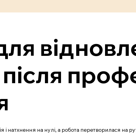
для відновл
 після проф
я
ія і натхнення на нулі, а робота перетворилася на 