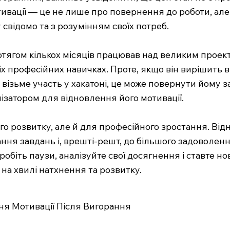
вації — це не лише про повернення до роботи, але 
 свідомо та з розумінням своїх потреб.
отягом кількох місяців працював над великим проект
оїх професійних навичках. Проте, якщо він вирішить 
візьме участь у хакатоні, це може повернути йому з
ізатором для відновлення його мотивації.
о розвитку, але й для професійного зростання. Від
ня завдань і, врешті-решт, до більшого задоволення
обіть паузи, аналізуйте свої досягнення і ставте но
на хвилі натхнення та розвитку.
ня Мотивації Після Вигорання