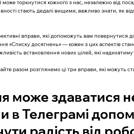
може торкнутися кожного з нас, незалежно від посади
ивності стають дедалі вищими, важливо знати, як ві
ефективні вправи, які допоможуть вам повернутися до
ення «Списку досягнень» — кожен з цих аспектів ста
ажливість встановлення нових цілей, які надихатиму
вайте разом розглянемо ці три вправи, які можуть 
я може здаватися н
и в Телеграмі допом
чути радість від роб