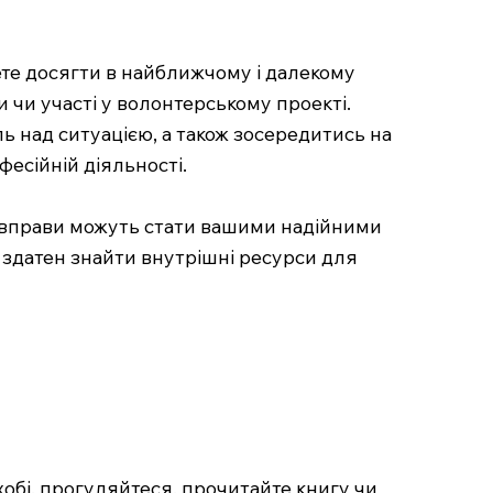
ете досягти в найближчому і далекому
 чи участі у волонтерському проекті.
ль над ситуацією, а також зосередитись на
фесійній діяльності.
и вправи можуть стати вашими надійними
с здатен знайти внутрішні ресурси для
 хобі, прогуляйтеся, прочитайте книгу чи