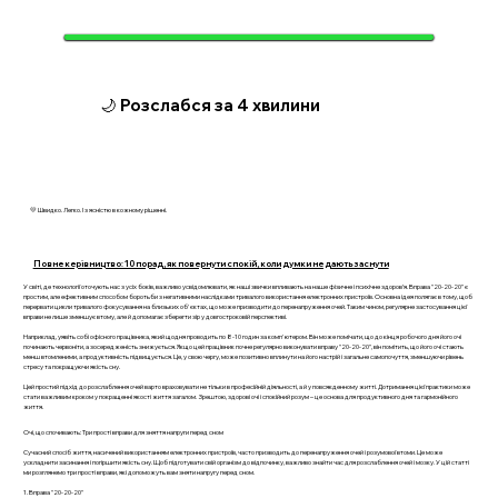
🌙 Розслабся за 4 хвилини
💛 Швидко. Легко. І з ясністю в кожному рішенні.
Повне керівництво: 10 порад, як повернути спокій, коли думки не дають заснути
У світі, де технології оточують нас з усіх боків, важливо усвідомлювати, як наші звички впливають на наше фізичне і психічне здоров’я. Вправа "20-20-20" є
простим, але ефективним способом боротьби з негативними наслідками тривалого використання електронних пристроїв. Основна ідея полягає в тому, щоб
перервати цикли тривалого фокусування на близьких об'єктах, що може призводити до перенапруження очей. Таким чином, регулярне застосування цієї
вправи не лише зменшує втому, але й допомагає зберегти зір у довгостроковій перспективі.
Наприклад, уявіть собі офісного працівника, який щодня проводить по 8-10 годин за комп'ютером. Він може помічати, що до кінця робочого дня його очі
починають червоніти, а зосередженість знижується. Якщо цей працівник почне регулярно виконувати вправу "20-20-20", він помітить, що його очі стають
менш втомленими, а продуктивність підвищується. Це, у свою чергу, може позитивно вплинути на його настрій і загальне самопочуття, зменшуючи рівень
стресу та покращуючи якість сну.
Цей простий підхід до розслаблення очей варто враховувати не тільки в професійній діяльності, а й у повсякденному житті. Дотримання цієї практики може
стати важливим кроком у покращенні якості життя загалом. Зрештою, здорові очі і спокійний розум – це основа для продуктивного дня та гармонійного
життя.
Очі, що спочивають: Три прості вправи для зняття напруги перед сном
Сучасний спосіб життя, насичений використанням електронних пристроїв, часто призводить до перенапруження очей і розумової втоми. Це може
ускладнити засинання і погіршити якість сну. Щоб підготувати свій організм до відпочинку, важливо знайти час для розслаблення очей і мозку. У цій статті
ми розглянемо три прості вправи, які допоможуть вам зняти напругу перед сном.
1. Вправа "20-20-20"