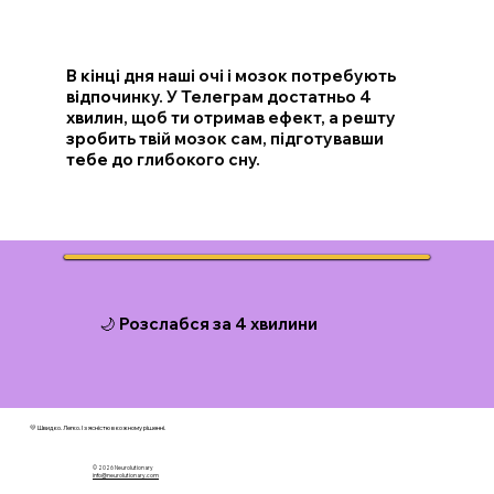
В кінці дня наші очі і мозок потребують
відпочинку. У Телеграм достатньо 4
хвилин, щоб ти отримав ефект, а решту
зробить твій мозок сам, підготувавши
тебе до глибокого сну.
🌙 Розслабся за 4 хвилини
💛 Швидко. Легко. І з ясністю в кожному рішенні.
© 2026 N
eurolutionary
info@neurolutionary.com