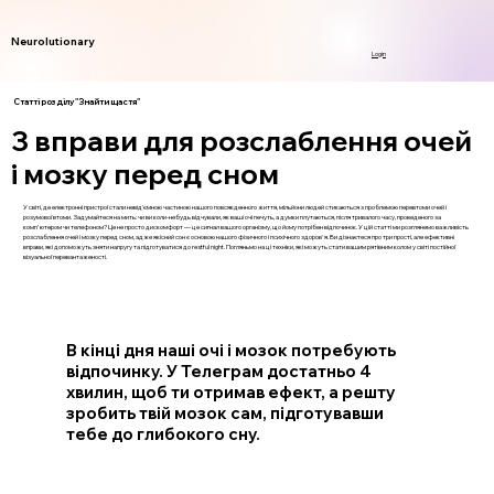
Neurolutionary
Login
Статті розділу "Знайти щастя"
3 вправи для розслаблення очей
і мозку перед сном
У світі, де електронні пристрої стали невід’ємною частиною нашого повсякденного життя, мільйони людей стикаються з проблемою перевтоми очей і
розумової втоми. Задумайтеся на мить: чи ви коли-небудь відчували, як ваші очі печуть, а думки плутаються, після тривалого часу, проведеного за
комп'ютером чи телефоном? Це не просто дискомфорт — це сигнал вашого організму, що йому потрібен відпочинок. У цій статті ми розглянемо важливість
розслаблення очей і мозку перед сном, адже якісний сон є основою нашого фізичного і психічного здоров'я. Ви дізнаєтеся про три прості, але ефективні
вправи, які допоможуть зняти напругу та підготуватися до restful night. Погляньмо на ці техніки, які можуть стати вашим рятівним колом у світі постійної
візуальної перевантаженості.
В кінці дня наші очі і мозок потребують
відпочинку. У Телеграм достатньо 4
хвилин, щоб ти отримав ефект, а решту
зробить твій мозок сам, підготувавши
тебе до глибокого сну.