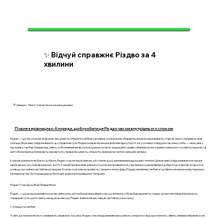
✨ Відчуй справжнє Різдво за 4
хвилини
💛 Швидко. Легко. І з ясністю в кожному рішенні.
Повне керівництво: 4 поради, щоб зробити це Різдво часом внутрішнього спокою
Різдво — це час, коли ми згадуємо про цінність спільноти і любові. Це період, коли родини збираються разом, відновлюють старі зв'язки і створюють нові
спогади. Важливо усвідомлювати, що справжня суть Різдва полягає не лише в фізичній присутності, а й у готовності віддати частинку себе — свою увагу,
підтримку і любов. Наприклад, уявіть собі сімейний вечір, коли всі разом готують традиційні страви, обмінюються історіями з минулого та сміються разом. Ці
миті зближення допомагають нам відчути справжню цінність спільноти, формуючи глибокі емоційні зв’язки.
Коли ми ділимося любов'ю і добром, Різдво стає не лише святом, а й станом душі, наповненим радощами і теплом. Це важливо усвідомлювати не лише в
святкові дні, а й у повсякденному житті. У нашій професійній діяльності це може проявлятися у підтримці колег, виявленні доброти до клієнтів чи просто в
усмішці, що змінює настрій іншої людини. Кожен з нас має можливість створити атмосферу Різдва, наповнену любов'ю і добром, незалежно від пори року.
Це надихає нас бути кращими, робити світ довкола яскравішим і теплішим.
Різдво: Стан Душі, Який Триває Вічно
Різдво — це не лише момент, коли ми святкуємо, а й глибокий емоційний стан, що втілює в собі любов, вдячність і надію. Ці три ключові ідеї формують
справжню суть цього свята, нагадуючи нам, що Різдво живе в наших серцях протягом усього року.
1. Спільнота і любов
У світі, де технології часто замінюють справжні стосунки, Різдво стає нагадуванням про цінність спільноти і людської теплоту. Уявіть сімейне зібрання, коли