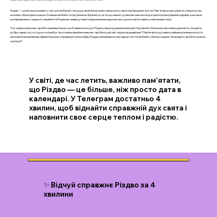
Різдво — це не лише момент у часі, а й глибокий стан душі, який ми можемо приносити у своє повсякденне життя. Пам'ятаючи про цінність спільноти, ми
можемо збагачувати наше оточення любов’ю та підтримкою. Вдячність за те, що маємо, дозволяє нам насолоджуватися емоційними дарами, а не лише
матеріальними. І, нарешті, сприйняття Різдва як символу надії та відновлення надихає нас шукати світло навіть у найтемніші часи.
Тож запрошуємо вас: зробіть маленькі кроки, щоб переносити дух Різдва у ваші щоденні взаємодії. Подзвоніть близьким, висловіть вдячність, поширте
добро серед тих, хто цього потребує. Чи готові ви прийняти виклик і зробити цей світ трішки яскравішим? Пам’ятайте, що навіть найменші вчинки можуть
мати величезний вплив. Давайте разом створювати атмосферу Різдва, наповнюючи свої серця і життя любов’ю, теплом і надією. Чи не варто зробити це вже
сьогодні?
У світі, де час летить, важливо пам’ятати,
що Різдво — це більше, ніж просто дата в
календарі. У Телеграм достатньо 4
хвилин, щоб віднайти справжній дух свята і
наповнити своє серце теплом і радістю.
✨ Відчуй справжнє Різдво за 4
хвилини