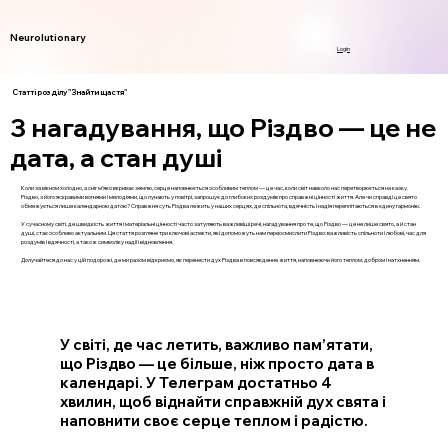
Neurolutionary
Login
Статті розділу "Знайти щастя"
3 нагадування, що Різдво — це не
дата, а стан душі
Коли за вікном холодно, а сніг м’яко вкриває землю, серце наповнюється особливим теплом — це час, коли світ навколо нас перетворюється на казку.
Різдво, з його яскравими вогнями і мелодіями, що лунають у повітрі, запрошує до глибоких роздумів про справжні цінності життя. Але чи справді це свято
обмежується лише календарною датою? Справжня суть Різдва лежить у наших серцях, де спільнота, вдячність і надія переплітаються в єдину гармонію.
У сучасному світі, де швидкість життя і матеріальні цінності часто затуляють важливіші речі, нагадування про те, що Різдво — це не лише свято, а й стан
душі, стає особливо актуальним. Ця стаття розгляне три ключові аспекти, які допоможуть нам переосмислити Різдво: важливість спільноти і любові, час для
роздумів і вдячності, а також символіку надії і відновлення.
Долучайтеся до нас у цій подорожі, де ми разом відкриємо, як перенести дух Різдва в повсякденне життя, наповнюючи його теплом, добром і натхненням.
У світі, де час летить, важливо пам’ятати,
що Різдво — це більше, ніж просто дата в
календарі. У Телеграм достатньо 4
хвилин, щоб віднайти справжній дух свята і
наповнити своє серце теплом і радістю.