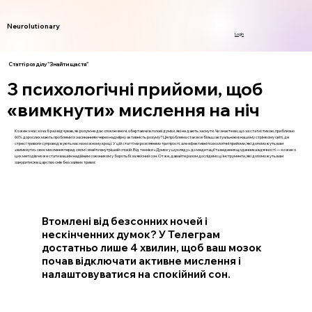
Neurolutionary
Login
Статті розділу "Знайти щастя"
3 психологічні прийоми, щоб
«вимкнути» мислення на ніч
Кожен з нас хоча б раз відчував, як розум не дає спокою вночі, обертаючи в голові думки, які не дають заснути. Чи знаєте ви, що за статистикою, приблизно
60% дорослих мають проблеми із засинанням через надмірну активність розуму? Ця проблема стає все більш актуальною в нашому стрімкому світі, де
стрес і тривоги супроводжують нас на кожному кроці. У цій статті ми розглянемо три прості, але ефективні психологічні прийоми, які допоможуть вам
«вимкнути» своє мислення перед сном і знайти внутрішній спокій. Від техніки «Думки у шухляду» до медитації та ведення щоденника вдячності — кожен з
цих методів може стати вашим надійним союзником у боротьбі за якісний сон. Отже, давайте разом дослідимо ці інструменти, які допоможуть вам
зануритися в царство снів без зайвих тривог.
Втомлені від безсонних ночей і
нескінченних думок? У Телеграм
достатньо лише 4 хвилин, щоб ваш мозок
почав відключати активне мислення і
налаштовуватися на спокійний сон.