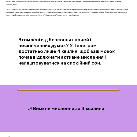
ефективні прийоми дозволяють створити здорові звички, які допоможуть вам не лише «вимкнути» мислення на ніч, а й покращити ваше загальне
самопочуття.
Тож що ви можете зробити вже сьогодні? Виберіть одну з цих технік і спробуйте впровадити її у свою нічну рутину. Дайте собі можливість насолодитися
спокійним сном і відновленням сил. Пам’ятайте, що кожен новий день — це нова можливість для радості та вдячності. Як ви будете використовувати ці
знання, щоб покращити якість свого сну і життя? Ваше здоров'я та добробут варті зусиль
Втомлені від безсонних ночей і
нескінченних думок? У Телеграм
достатньо лише 4 хвилин, щоб ваш мозок
почав відключати активне мислення і
налаштовуватися на спокійний сон.
🌙 Вимкни мислення за 4 хвилини