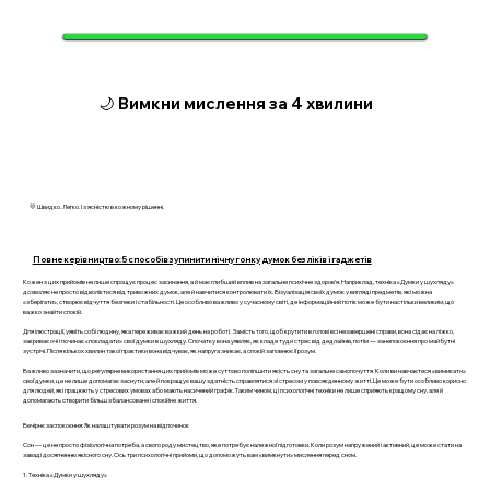
🌙 Вимкни мислення за 4 хвилини
💛 Швидко. Легко. І з ясністю в кожному рішенні.
Повне керівництво: 5 способів зупинити нічну гонку думок без ліків і гаджетів
Кожен з цих прийомів не лише спрощує процес засинання, а й має глибший вплив на загальне психічне здоров’я. Наприклад, техніка «Думки у шухляду»
дозволяє не просто відволіктися від тривожних думок, але й навчитися контролювати їх. Візуалізація своїх думок у вигляді предметів, які можна
«зберігати», створює відчуття безпеки і стабільності. Це особливо важливо у сучасному світі, де інформаційний потік може бути настільки великим, що
важко знайти спокій.
Для ілюстрації, уявіть собі людину, яка переживає важкий день на роботі. Замість того, щоб крутити в голові всі незавершені справи, вона сідає на ліжко,
закриває очі і починає «покладати» свої думки в шухляду. Спочатку вона уявляє, як кладе туди стрес від дедлайнів, потім — занепокоєння про майбутні
зустрічі. Після кількох хвилин такої практики вона відчуває, як напруга зникає, а спокій заповнює її розум.
Важливо зазначити, що регулярне використання цих прийомів може суттєво поліпшити якість сну та загальне самопочуття. Коли ви навчаєтеся «вимикати»
свої думки, це не лише допомагає заснути, але й покращує вашу здатність справлятися зі стресом у повсякденному житті. Це може бути особливо корисно
для людей, які працюють у стресових умовах або мають насичений графік. Таким чином, ці психологічні техніки не лише сприяють кращому сну, але й
допомагають створити більш збалансоване і спокійне життя.
Вечірнє заспокоєння: Як налаштувати розум на відпочинок
Сон — це не просто фізіологічна потреба, а свого роду мистецтво, яке потребує належної підготовки. Коли розум напружений і активний, це може стати на
заваді досягненню якісного сну. Ось три психологічні прийоми, що допоможуть вам «вимкнути» мислення перед сном.
1. Техніка «Думки у шухляду»