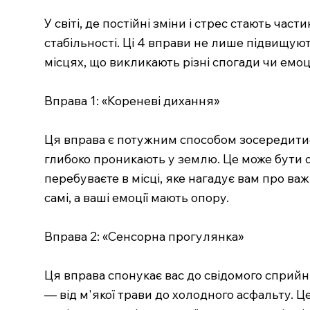
У світі, де постійні зміни і стрес стають ч
стабільності. Ці 4 вправи не лише підвищуют
місцях, що викликають різні спогади чи емоці
Вправа 1: «Кореневі дихання»
Ця вправа є потужним способом зосередитися 
глибоко проникають у землю. Це може бути о
перебуваєте в місці, яке нагадує вам про важ
самі, а ваші емоції мають опору.
Вправа 2: «Сенсорна прогулянка»
Ця вправа спонукає вас до свідомого сприйн
— від м'якої трави до холодного асфальту. Ц