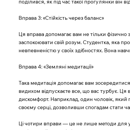
поділився, як під час такої прогулянки він 
Вправа 3: «Стійкість через баланс»
Ця вправа допомагає вам не тільки фізично з
заспокоювати свій розум. Студентка, яка прох
невпевненістю у своїх здібностях. Вона навч
Вправа 4: «Земляні медитації»
Така медитація допомагає вам зосередитися на
видихом відпускаєте все, що вас турбує. Ця
дискомфорт. Наприклад, один чоловік, який 
своєму серці, дозволивши спогадам стати ч
Ці чотири вправи — це не лише методи для у