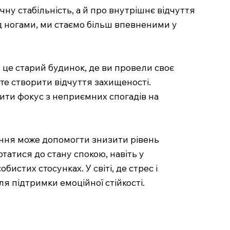
у стабільність, а й про внутрішнє відчуття
ід ногами, ми стаємо більш впевненими у
, це старий будинок, де ви провели своє
те створити відчуття захищеності.
тити фокус з неприємних спогадів на
ення може допомогти знизити рівень
атися до стану спокою, навіть у
истих стосунках. У світі, де стрес і
я підтримки емоційної стійкості.