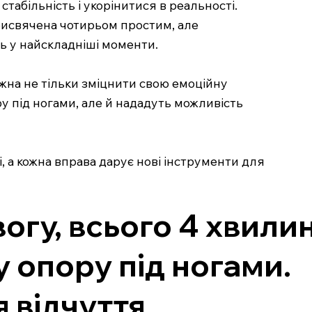
табільність і укорінитися в реальності.
присвячена чотирьом простим, але
ть у найскладніші моменти.
ожна не тільки зміцнити свою емоційну
ру під ногами, але й нададуть можливість
і, а кожна вправа дарує нові інструменти для
вогу, всього 4 хвили
 опору під ногами.
 відчуття