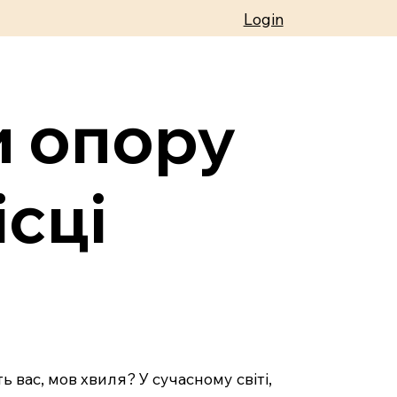
Login
и опору
ісці
ь вас, мов хвиля? У сучасному світі,