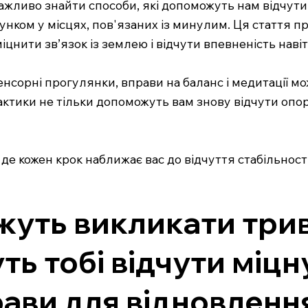
жливо знайти способи, які допоможуть нам відчути с
унком у місцях, пов'язаних із минулим. Ця стаття 
цнити зв’язок із землею і відчути впевненість наві
енсорні прогулянки, вправи на баланс і медитації м
 практики не тільки допоможуть вам знову відчути опо
 де кожен крок наближає вас до відчуття стабільност
ожуть викликати три
ь тобі відчути міцну
ави для відновлення