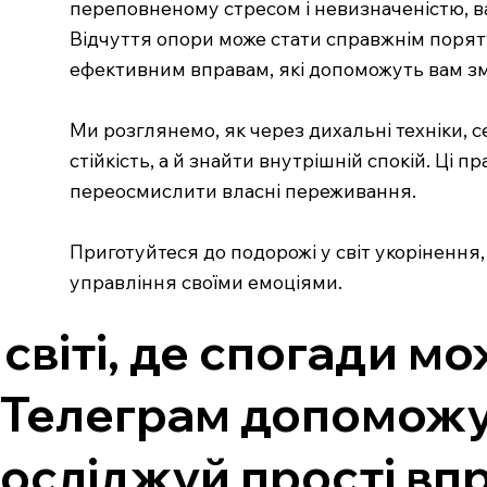
переповненому стресом і невизначеністю, ва
Відчуття опори може стати справжнім порят
ефективним вправам, які допоможуть вам змі
Ми розглянемо, як через дихальні техніки, с
стійкість, а й знайти внутрішній спокій. Ці
переосмислити власні переживання.
Приготуйтеся до подорожі у світ укорінення,
управління своїми емоціями.
 світі, де спогади м
 Телеграм допоможут
осліджуй прості впр