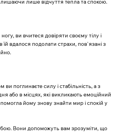
 залишаючи лише відчуття тепла та спокою.
ногу, ви вчитеся довіряти своєму тілу і
в їй вдалося подолати страхи, пов'язані з
ійно.
 ви поглинаєте силу і стабільність, а з
дня або в місцях, які викликають емоційний
помогла йому знову знайти мир і спокій у
собою. Вони допоможуть вам зрозуміти, що