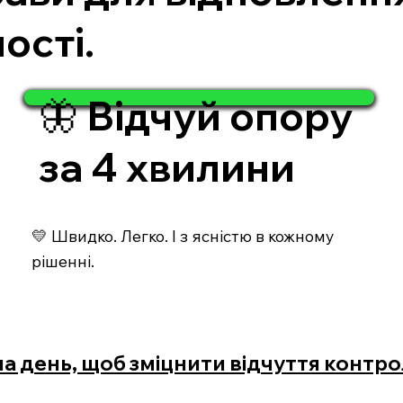
ості.
🦋 Відчуй опору
за 4 хвилини
💛 Швидко. Легко. І з ясністю в кожному
рішенні.
на день, щоб зміцнити відчуття конт