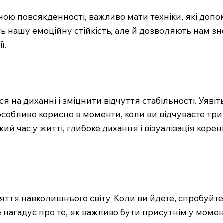
астиною повсякденності, важливо мати техніки, які до
ь нашу емоційну стійкість, але й дозволяють нам зно
ї.
на диханні і зміцнити відчуття стабільності. Уявіть
собливо корисно в моменти, коли ви відчуваєте три
кий час у житті, глибоке дихання і візуалізація коре
яття навколишнього світу. Коли ви йдете, спробуйте
е нагадує про те, як важливо бути присутнім у момен