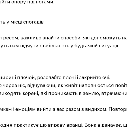
айти опору під ногами.
ть у місці спогадів
і стресом, важливо знайти способи, які допоможуть н
уть вам відчути стабільність у будь-якій ситуації.
ширині плечей, розслабте плечі і закрийте очі.
о через ніс, відчуваючи, як живіт наповнюється пові
іг виходять корені, які проникають в землю, втрачаючи
мкам і емоціям вийти з вас разом з видихом. Повто
щодня практикує цю вправу вранці. Вона відзначає, щ