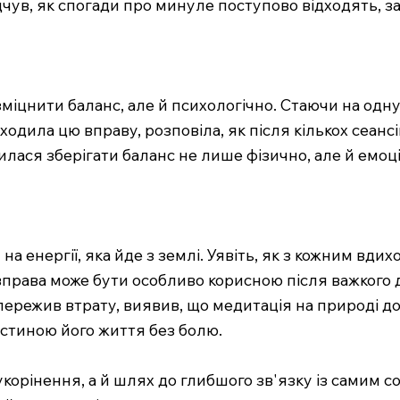
відчув, як спогади про минуле поступово відходять,
міцнити баланс, але й психологічно. Стаючи на одну 
одила цю вправу, розповіла, як після кількох сеансі
илася зберігати баланс не лише фізично, але й емоц
 енергії, яка йде з землі. Уявіть, як з кожним вдихом
 вправа може бути особливо корисною після важкого 
пережив втрату, виявив, що медитація на природі до
астиною його життя без болю.
корінення, а й шлях до глибшого зв'язку із самим 