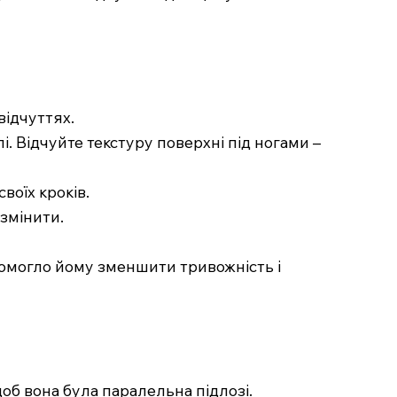
відчуттях.
лі. Відчуйте текстуру поверхні під ногами –
воїх кроків.
 змінити.
помогло йому зменшити тривожність і
 щоб вона була паралельна підлозі.