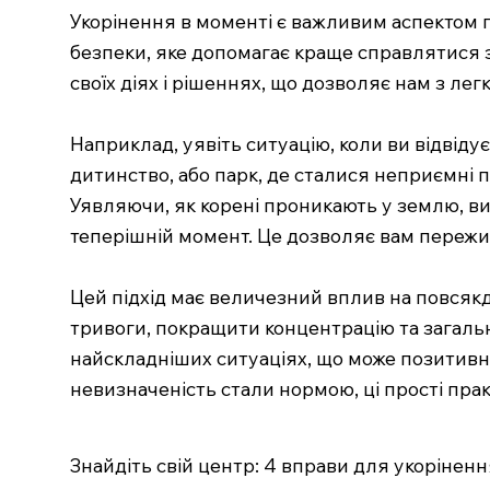
Укорінення в моменті є важливим аспектом п
безпеки, яке допомагає краще справлятися з
своїх діях і рішеннях, що дозволяє нам з ле
Наприклад, уявіть ситуацію, коли ви відвіду
дитинство, або парк, де сталися неприємні 
Уявляючи, як корені проникають у землю, ви 
теперішній момент. Це дозволяє вам пережив
Цей підхід має величезний вплив на повсяк
тривоги, покращити концентрацію та загальн
найскладніших ситуаціях, що може позитивно 
невизначеність стали нормою, ці прості пра
Знайдіть свій центр: 4 вправи для укоріненн