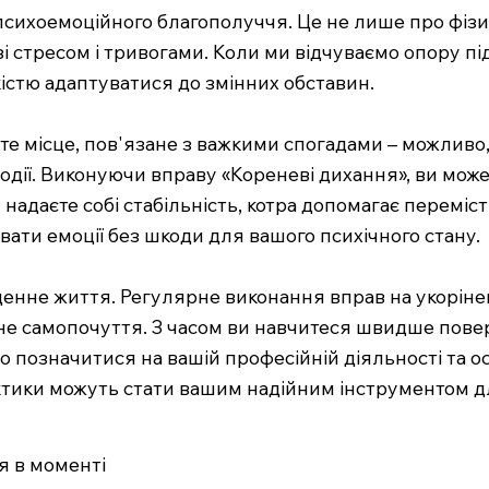
сихоемоційного благополуччя. Це не лише про фізичн
і стресом і тривогами. Коли ми відчуваємо опору п
гкістю адаптуватися до змінних обставин.
єте місце, пов'язане з важкими спогадами – можливо
події. Виконуючи вправу «Кореневі дихання», ви може
надаєте собі стабільність, котра допомагає переміс
ати емоції без шкоди для вашого психічного стану.
денне життя. Регулярне виконання вправ на укорін
е самопочуття. З часом ви навчитеся швидше поверт
позначитися на вашій професійній діяльності та особ
ктики можуть стати вашим надійним інструментом дл
я в моменті