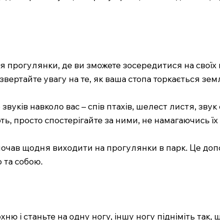
ля прогулянки, де ви зможете зосередитися на своїх 
 звертайте увагу на те, як ваша стопа торкається зем
вуків навколо вас – спів птахів, шелест листя, звук с
ть, просто спостерігайте за ними, не намагаючись їх
 почав щодня виходити на прогулянки в парк. Це до
 та собою.
хню і станьте на одну ногу, іншу ногу підніміть так,