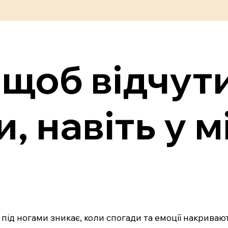
 щоб відчут
, навіть у м
 під ногами зникає, коли спогади та емоції накривают