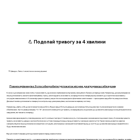
💪 Подолай тривогу за 4 хвилини
💛 Швидко. Легко. І з ясністю в кожному рішенні.
Повне керівництво: 3 способи зробити гуртожиток місцем, де відчуваєш себе вдома
Кожна з цих вправ має свою логіку та важливість, адже вони спрямовані на підтримку емоційного балансу в періоди змін. Наприклад, дихальні вправи не
лише допомагають знизити фізичний рівень стресу, але й надають можливість зосередитися на теперішньому моменті, що є критично важливим у
ситуаціях невизначеності. Коли ви відчуваєте тривогу, ваше тіло може реагувати фізичними симптомами — прискорене серцебиття, напруга в м’язах.
Дихальні техніки допомагають повернути контроль над цими реакціями, заспокоюючи нервову систему.
Наприклад, уявіть собі, що ви починаєте нову роботу. Ваше серце б’ється швидше, а в голові крутяться думки про те, як ви впораєтеся з новими
обов’язками. Застосувавши вправу "4-7-8", ви можете зменшити цю тривогу, зосередившись на диханні, що дозволить вам краще сконцентруватися на
завданнях, які чекають попереду.
Це важливо враховувати у повсякденному житті, оскільки такі прості техніки можуть стати вашими союзниками в подоланні стресу. Коли ви відчуваєте
тривогу, можливість швидко заспокоїтися може суттєво покращити вашу продуктивність і загальне самопочуття. Таким чином, розвиток навичок
саморегуляції не лише допомагає в конкретних ситуаціях, але й формує загальний позитивний підхід до життя, що дозволяє вам краще справлятися з
будь-якими викликами.
Відчуй спокій: 4 вправи для подолання тривоги перед новим етапом
Перехід до нової глави в житті — це завжди виклик, який може супроводжуватися хвилюванням. Незалежно від того, чи це нова робота, переїзд, чи зміна