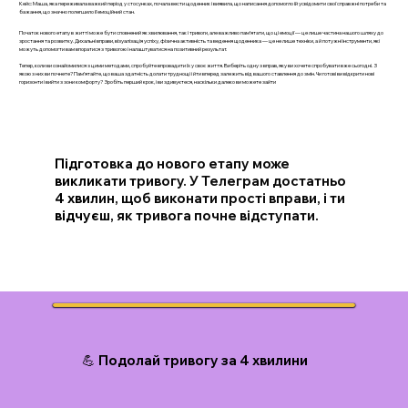
Кейс: Маша, яка переживала важкий період у стосунках, почала вести щоденник і виявила, що написання допомогло їй усвідомити свої справжні потреби та
бажання, що значно полегшило її емоційний стан.
Початок нового етапу в житті може бути сповнений як хвилювання, так і тривоги, але важливо пам’ятати, що ці емоції — це лише частина нашого шляху до
зростання та розвитку. Дихальні вправи, візуалізація успіху, фізична активність та ведення щоденника — це не лише техніки, а й потужні інструменти, які
можуть допомогти вам впоратися з тривогою і налаштуватися на позитивний результат.
Тепер, коли ви ознайомилися з цими методами, спробуйте впровадити їх у своє життя. Виберіть одну з вправ, яку ви хочете спробувати вже сьогодні. З
якою з них ви почнете? Пам’ятайте, що ваша здатність долати труднощі і йти вперед залежить від вашого ставлення до змін. Чи готові ви відкрити нові
горизонти і вийти з зони комфорту? Зробіть перший крок, і ви здивуєтеся, наскільки далеко ви можете зайти
Підготовка до нового етапу може
викликати тривогу. У Телеграм достатньо
4 хвилин, щоб виконати прості вправи, і ти
відчуєш, як тривога почне відступати.
💪 Подолай тривогу за 4 хвилини