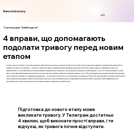
Neurolutionary
Login
Статті розділу "Знайти щастя"
4 вправи, що допомагають
подолати тривогу перед новим
етапом
Кожен з нас хоча б раз у житті відчував, як серце б’ється частіше, а думки плутаються в голові, коли на горизонті з’являється новий етап: нова робота,
переїзд чи зміна стосунків. Це — не просто зміна обставин, а справжнє випробування для нашої психіки. В умовах швидко змінюваного світу, де
невизначеність стала звичним супутником, вміння справлятися з тривогою стає не лише актуальним, а й необхідним. У цій статті ми розглянемо чотири
прості, але ефективні вправи, які допоможуть вам подолати тривогу перед важливими змінами у житті. Ми поговоримо про дихальні техніки, візуалізацію
успіху, фізичну активність та ведення щоденника — інструменти, які можуть стати вашими союзниками у боротьбі з внутрішніми страхами. Ці методи не
лише зменшать ваш рівень тривоги, але й налаштують вас на позитивний результат, відкриваючи нові можливості для зростання. Давайте разом
розглянемо, як ці прості практики можуть змінити ваше ставлення до майбутнього.
Підготовка до нового етапу може
викликати тривогу. У Телеграм достатньо
4 хвилин, щоб виконати прості вправи, і ти
відчуєш, як тривога почне відступати.