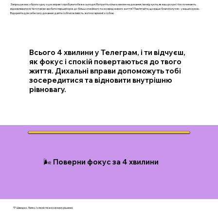
Запрошую вас обрати одну з цих вправ і спробувати її вже сьогодні. Витратіть кілька хвилин на дихання, і ви відчуєте, як ваш розум і тіло починають
відновлюватися. Чи готові ви зробити перший крок до більш спокійного та зосередженого життя? Пам’ятайте, що ваше благополуччя – у ваших руках.
Відкрийте для себе силу дихання і дайте собі можливість жити в гармонії з собою
Всього 4 хвилини у Телеграм, і ти відчуєш,
як фокус і спокій повертаються до твого
життя. Дихальні вправи допоможуть тобі
зосередитися та відновити внутрішню
рівновагу.
🌬️ Поверни фокус за 4 хвилини
💛 Швидко. Легко. І з ясністю в кожному рішенні.