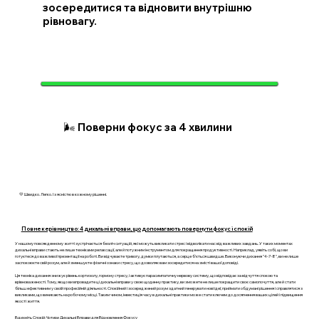
зосередитися та відновити внутрішню
рівновагу.
🌬️ Поверни фокус за 4 хвилини
💛 Швидко. Легко. І з ясністю в кожному рішенні.
Повне керівництво: 4 дихальні вправи, що допомагають повернути фокус і спокій
У нашому повсякденному житті зустрічається безліч ситуацій, які можуть викликати стрес і відволікати нас від важливих завдань. У таких моментах
дихальні вправи стають не лише техніками релаксації, але й потужним інструментом для покращення продуктивності. Наприклад, уявіть собі, що ви
готуєтеся до важливої презентації на роботі. Ви відчуваєте тривогу, думки плутаються, а серце б’ється швидше. Виконуючи дихання "4-7-8", ви не лише
заспокоюєте свій розум, але й зменшуєте фізичні ознаки стресу, що дозволяє вам зосередитися на змісті вашої доповіді.
Ця техніка дихання знижує рівень кортизолу, гормону стресу, і активує парасимпатичну нервову систему, що відповідає за відчуття спокою та
врівноваженості. Тому, якщо ви впровадите ці дихальні вправи у свою щоденну практику, ви зможете не лише покращити своє самопочуття, але й стати
більш ефективним у своїй професійній діяльності. Спокійний і зосереджений розум здатний генерувати нові ідеї, приймати обдумані рішення і справлятися з
викликами, що виникають на робочому місці. Таким чином, інвестиція часу в дихальні практики може стати ключем до досягнення ваших цілей і підвищення
якості життя.
Вдихніть Спокій: Чотири Дихальні Вправи для Відновлення Фокусу