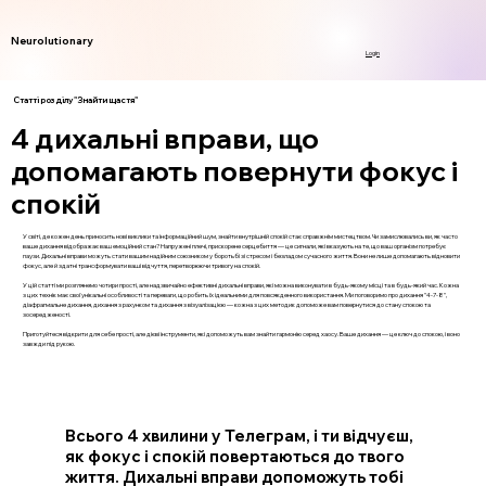
Neurolutionary
Login
Статті розділу "Знайти щастя"
4 дихальні вправи, що
допомагають повернути фокус і
спокій
У світі, де кожен день приносить нові виклики та інформаційний шум, знайти внутрішній спокій стає справжнім мистецтвом. Чи замислювались ви, як часто
ваше дихання відображає ваш емоційний стан? Напружені плечі, прискорене серцебиття — це сигнали, які вказують на те, що ваш організм потребує
паузи. Дихальні вправи можуть стати вашим надійним союзником у боротьбі зі стресом і безладом сучасного життя. Вони не лише допомагають відновити
фокус, але й здатні трансформувати ваші відчуття, перетворюючи тривогу на спокій.
У цій статті ми розглянемо чотири прості, але надзвичайно ефективні дихальні вправи, які можна виконувати в будь-якому місці та в будь-який час. Кожна
з цих технік має свої унікальні особливості та переваги, що робить їх ідеальними для повсякденного використання. Ми поговоримо про дихання "4-7-8",
діафрагмальне дихання, дихання з рахунком та дихання з візуалізацією — кожна з цих методик допоможе вам повернутися до стану спокою та
зосередженості.
Приготуйтеся відкрити для себе прості, але дієві інструменти, які допоможуть вам знайти гармонію серед хаосу. Ваше дихання — це ключ до спокою, і воно
завжди під рукою.
Всього 4 хвилини у Телеграм, і ти відчуєш,
як фокус і спокій повертаються до твого
життя. Дихальні вправи допоможуть тобі