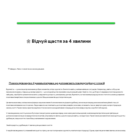
🌼 Відчуй щастя за 4 хвилини
💛 Швидко. Легко. І з ясністю в кожному рішенні.
Повне керівництво: 4 дихальні вправи, що допомагають повернути фокус і спокій
Вдячність — це не лише про визнання добрих моментів, а й про здатність бачити їх навіть у найзвичайніших ситуаціях. Наприклад, уявіть собі, що ви
прокинулися зранку, і перше, що ви відчуваєте — це холодний дотик променів сонця на вашій шкірі. Замість того, щоб просто відвернутися і продовжити
свій день, спробуйте зупинитися на мить і усвідомити цю просту, але приємну деталь. Вдячність за такі маленькі радощі може стати потужним джерелом
позитивної енергії, яке спонукатиме вас шукати більше моментів щастя протягом дня.
Ця звичка важлива, оскільки вона формує наше мислення. Коли ми вчимося цінувати дрібниці, ми не лише покращуємо власний емоційний стан, а й
позитивно впливаємо на оточуючих. Люди навколо нас помічають цю позитивну енергію і, можливо, починають також звертати увагу на прості радощі в
своєму житті. Таким чином, практика вдячності може мати каскадний ефект, покращуючи атмосферу в групах, на роботі або вдома.
У повсякденному житті це може бути простим ритуалом: щовечора перед сном записувати кілька речей, за які ви вдячні протягом дня. Цей процес
допоможе вам не лише зосередитися на позитиві, а й розвинути звичку шукати хороше навіть у складні часи. Таким чином, ви навчитеся знаходити щастя у
дрібницях, і ваше життя стане більш наповненим і задоволеним.
Знайти радість у дрібницях: 4 звички для щасливого життя
У нашій повсякденності, сповненій метушні та стресу, ми часто втрачаємо здатність помічати прості радощі. Однак, практикуючи певні звички, можна знову