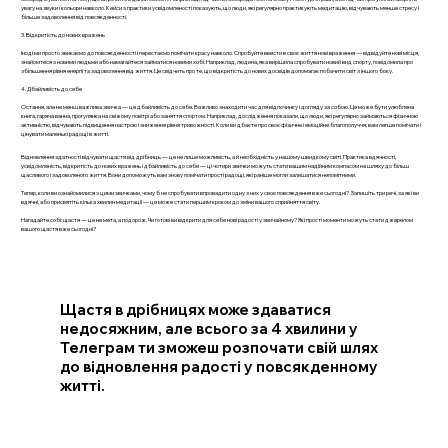
увагу на звуки і кольори навколо. Кейси з практики усвідомленості показують, що люди, які регулярно практикують медитацію, відчувають менше стресу і
більше задоволення від повсякденності.
3. Відкритість до нових вражень
Іноді ми просто звикаємо до повсякденності і перестаємо помічати красу навколо. Спробуйте ввести в своє життя нові враження — відвідуйте нові місця,
знайомтеся з новими людьми або намагайтеся займатися новими хобі. Наприклад, людина, яка вирішила спробувати новий вид спорту, повідомила про
збільшення рівня енергії та задоволення від життя. Це свідчить про те, що відкритість до нових досвідів допомагає побачити світ з іншого боку.
4. Дбайливість до себе
Остання, але не менш важлива звичка — це дбайливість до себе. Важливо знаходити час для відпочинку і догляду за собою. Це може бути улюблена
книга, гаряча ванна, прогулянка на свіжому повітрі або заняття спортом. Наприклад, дослідження показали, що люди, які регулярно займаються фізичною
активністю, відчувають підвищення настрою і зниження рівня тривожності. Коли ви дбаєте про своє фізичне і емоційне благополуччя, вам легше помічати і
цінувати маленькі радощі в житті.
Відновлення здатності відчувати щастя від дрібниць — це не лише можливість, а й необхідність у нашому швидкому світі. Практика вдячності,
усвідомленість, відкритість до нових вражень і дбайливість до себе — ці чотири звички можуть стати вашим надійним компасом на шляху до більш
щасливого і задоволеного життя. Вони допоможуть вам знову помічати прості радощі, які раніше могли залишатися непомітними.
Тепер, коли ви ознайомилися з цими звичками, чому б не спробувати впровадити одну з них у своє повсякдення вже сьогодні? Запишіть три речі, за які ви
вдячні, або присвятіть кілька хвилин медитації — це може стати першим кроком до зміни вашого сприйняття світу.
Нагадайте собі: щастя — це не мета, а подорож. Чи готові ви відкрити для себе нові радості у звичайному? Які прості моменти можуть стати джерелом
вашого щастя вже сьогодні?
Щастя в дрібницях може здаватися
недосяжним, але всього за 4 хвилини у
Телеграм ти зможеш розпочати свій шлях
до відновлення радості у повсякденному
житті.