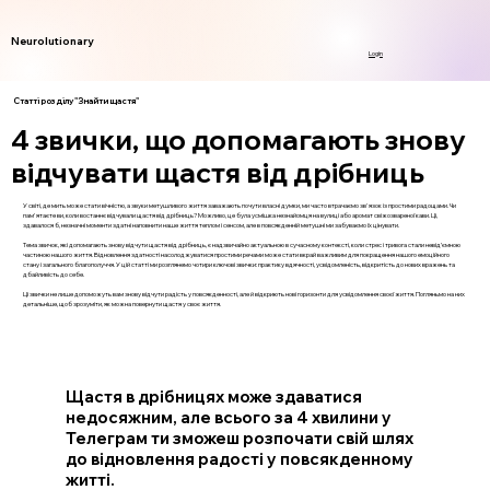
Neurolutionary
Login
Статті розділу "Знайти щастя"
4 звички, що допомагають знову
відчувати щастя від дрібниць
У світі, де мить може стати вічністю, а звуки метушливого життя заважають почути власні думки, ми часто втрачаємо зв'язок із простими радощами. Чи
пам'ятаєте ви, коли востаннє відчували щастя від дрібниць? Можливо, це була усмішка незнайомця на вулиці або аромат свіжозвареної кави. Ці,
здавалося б, незначні моменти здатні наповнити наше життя теплом і сенсом, але в повсякденній метушні ми забуваємо їх цінувати.
Тема звичок, які допомагають знову відчути щастя від дрібниць, є надзвичайно актуальною в сучасному контексті, коли стрес і тривога стали невід’ємною
частиною нашого життя. Відновлення здатності насолоджуватися простими речами може стати вкрай важливим для покращення нашого емоційного
стану і загального благополуччя. У цій статті ми розглянемо чотири ключові звички: практику вдячності, усвідомленість, відкритість до нових вражень та
дбайливість до себе.
Ці звички не лише допоможуть вам знову відчути радість у повсякденності, але й відкриють нові горизонти для усвідомлення своєї життя. Погляньмо на них
детальніше, щоб зрозуміти, як можна повернути щастя у своє життя.
Щастя в дрібницях може здаватися
недосяжним, але всього за 4 хвилини у
Телеграм ти зможеш розпочати свій шлях
до відновлення радості у повсякденному
житті.