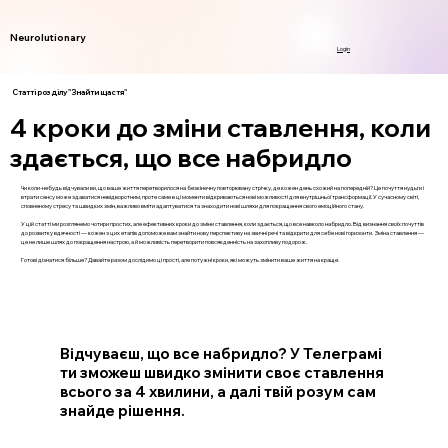
Neurolutionary
Login
Статті розділу "Знайти щастя"
4 кроки до зміни ставлення, коли
здається, що все набридло
Чи коли-небудь відчували ви, що ваше життя перетворилося на безкінечну повторювану стрічку, де кожен день схожий на попередній? Це почуття нудьги і
втрати сенсу може здаватися невідворотним, проте саме в ці моменти відкриваються нові можливості для внутрішньої трансформації. У сучасному світі,
сповненому стресу та швидких змін, важливо вміти адаптуватися та знаходити нові шляхи для покращення свого емоційного стану.
У цій статті ми розглянемо чотири простих, але ефективних кроки до зміни ставлення, коли здається, що все навколо набридло. Від визнання своїх почуттів
до розвитку вдячності — кожен з цих етапів допоможе вам знайти нову перспективу на звичні речі та відкрити для себе нові горизонти. Зміна ставлення —
це не лише шлях до покращення настрою, а й можливість перетворити повсякденність на захопливу подорож.
Готові дізнатися більше? Давайте разом дослідимо ці прості, але потужні кроки, які можуть змінити ваше життя на краще.
Відчуваєш, що все набридло? У Телеграмі
ти зможеш швидко змінити своє ставлення
всього за 4 хвилини, а далі твій розум сам
знайде рішення.