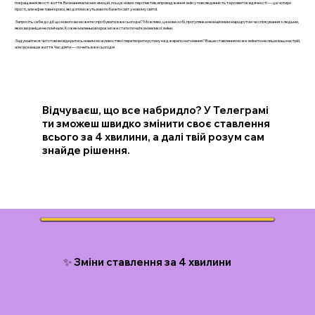
покращення якості життя. Визнання власних емоцій, пошук нових перспектив, впровадження змін у повсякденність та розвиток вдячності — це чотири
прості, але ефективні кроки, які допоможуть вам побачити світ у новому світлі.
Запросіть себе до дії: що нового ви можете спробувати вже сьогодні? Можливо, це нове хобі, прогулянка незнайомим маршрутом чи спілкування з людьми,
яких ви раніше не помічали. Кожен маленький крок може стати початком великої зміни.
Задумайтеся: чи готові ви відкритись новим можливостям і перетворити рутину на джерело натхнення? Ваше ставлення може змінити не лише ваш настрій,
але і все ваше життя. Час діяти — почніть вже сьогодні
Відчуваєш, що все набридло? У Телеграмі
ти зможеш швидко змінити своє ставлення
всього за 4 хвилини, а далі твій розум сам
знайде рішення.
✨ Зміни ставлення за 4 хвилини