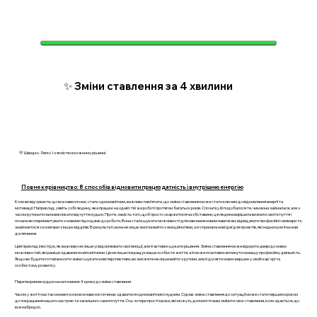
✨ Зміни ставлення за 4 хвилини
💛 Швидко. Легко. І з ясністю в кожному рішенні.
Повне керівництво: 8 способів відновити працездатність і внутрішню енергію
Коли ви відчуваєте, що все навколо вас стало одноманітним, важливо пам’ятати, що зміна ставлення може стати ключем до відновлення енергії та
мотивації. Наприклад, уявіть собі людину, яка працює на одній і тій же роботі протягом багатьох років. Спочатку їй подобалося те, чим вона займалася, але з
часом рутина почала викликати відчуття нудьги. Проте, замість того, щоб просто скаржитися на обставини, ця людина вирішила визнати свої почуття і
почала експериментувати з новими підходами до роботи. Вона стала шукати можливості для навчання новим навичкам, відвідувати професійні семінари та
знайомитися з колегами з інших відділів. В результаті, вона не лише змогла вийти з емоційної ями, а й отримала нові ідеї для проектів, які надихнули її на нові
досягнення.
Цей приклад ілюструє, як важливо не лише усвідомлювати свої емоції, але й активно шукати рішення. Зміна ставлення може відкрити двері до нових
можливостей, які раніше здавалися непомітними. Це не лише покращує ваше особисте життя, а й може позитивно вплинути на вашу професійну діяльність.
Якщо ви будете готові вносити зміни і шукати нові перспективи, ви зможете не лише вийти з рутини, але й досягти нових вершин у своїй кар'єрі та
особистому розвитку.
Перетворення нудьги на натхнення: 4 кроки до зміни ставлення
Часом у житті настає момент, коли все навколо починає здаватися одноманітним і нудним. Однак зміна ставлення до ситуації може стати першим кроком
до покращення нашого настрою та загального самопочуття. Ось чотири прості кроки, які можуть допомогти вам змінити своє ставлення, коли здається, що
все набридло.