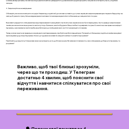
гучними, він відчув паніку і не зміг насолоджуватися святом. Ця відкритість дозволила його родині зрозуміти, чому він не хоче брати участь у подібних
заходах.
4. Запропонуйте можливі рішення
Обговоріть, як можна полегшити ситуацію. Наприклад, в одній сім’ї, де син мав чутливість до гучних звуків, він запропонував використовувати беруші під час
свят, щоб уникати стресу. Батьки відреагували позитивно і почали враховувати його побажання, що зміцнило їхні стосунки.
Важливість відкритого спілкування про ваші переживання та емоційний стан після гучних звуків не може бути переоцінена. Застосувавши запропоновані
техніки, ви зможете не лише донести свої почуття до близьких, але й побудувати більш глибокі та довірливі стосунки. Кожен із нас має право на комфорт і
підтримку, і, висловлюючи свої потреби, ви робите крок до поліпшення свого життя та взаємодії з оточенням.
Тепер, коли ви знаєте, як правильно комунікувати свої переживання, спробуйте зробити перший крок. Поговоріть із близькими, поділіться своїми емоціями і
пропозиціями щодо їхньої підтримки. Чи не є це чудовою можливістю зміцнити зв’язки та знайти порозуміння?
Пам’ятайте, що ваші почуття важливі, і вони заслуговують на те, щоб їх вислухали. Які зміни ви готові внести у своє спілкування, щоб відчути підтримку та
розуміння?
Важливо, щоб твої близькі зрозуміли,
через що ти проходиш. У Телеграм
достатньо 4 хвилин, щоб пояснити свої
відчуття і навчитися спілкуватися про свої
переживання.
🗣️ Поясни свої почуття за 4