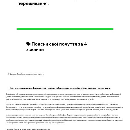
переживання.
🗣️ Поясни свої почуття за 4
хвилини
💛 Швидко. Легко. І з ясністю в кожному рішенні.
Повне керівництво: 4 поради, як пояснити близьким, що тобі складно після гучних звуків
Спілкування з близькими про ваші переживання, пов'язані з гучними звуками, має велике значення не лише для вас, а й для них. Важливо, щоб ваші рідні
усвідомлювали, як дійсно впливають на вас зовнішні подразники, і це може стати основою для більш глибокого розуміння і підтримки. Ваша готовність
ділитися своїми почуттями може змінити їхнє сприйняття ситуації та допомогти їм краще реагувати на ваші потреби.
Наприклад, уявіть, що ви відвідали свято, де було багато людей і гучної музики. Після цього ви повернулися додому в пригніченому стані. Пояснивши
близьким, що гучні звуки викликали у вас відчуття тривоги і дискомфорту, ви не лише допомагаєте їм зрозуміти вашу реакцію, але й створюєте можливість
для них адаптуватися до ваших потреб. Можливо, вони вирішать запланувати менше гучних заходів або зроблять перерви, щоб ви могли відпочити.
Це важливо враховувати не лише в особистому житті, але й у професійній сфері. Якщо ви працюєте в колективі, де гучні звуки можуть бути частиною
робочого процесу, відкритість у спілкуванні про ваші потреби може покращити атмосферу в команді. Ваші колеги можуть навчитися враховувати ваші
особливості, що, в свою чергу, сприятиме кращій співпраці і взаєморозумінню. Пам'ятайте, що ваше самопочуття має значення, і ваше бажання поділитися
цими переживаннями може призвести до позитивних змін у вашому оточенні.
Звуки, які болять: як донести свої переживання близьким