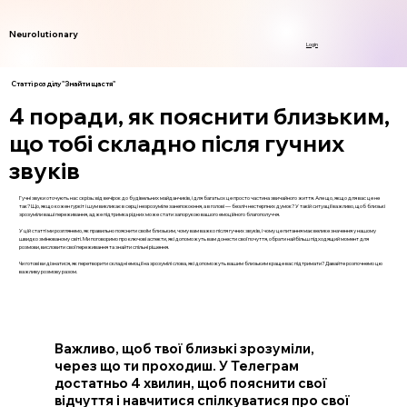
Neurolutionary
Login
Статті розділу "Знайти щастя"
4 поради, як пояснити близьким,
що тобі складно після гучних
звуків
Гучні звуки оточують нас скрізь: від вечірок до будівельних майданчиків, і для багатьох це просто частина звичайного життя. Але що, якщо для вас це не
так? Що, якщо кожен гуркіт і шум викликає в серці незрозуміле занепокоєння, а в голові — безліч нестерпних думок? У такій ситуації важливо, щоб близькі
зрозуміли ваші переживання, адже підтримка рідних може стати запорукою вашого емоційного благополуччя.
У цій статті ми розглянемо, як правильно пояснити своїм близьким, чому вам важко після гучних звуків, і чому це питання має велике значення у нашому
швидко змінюваному світі. Ми поговоримо про ключові аспекти, які допоможуть вам донести свої почуття, обрати найбільш підходящий момент для
розмови, висловити свої переживання та знайти спільні рішення.
Чи готові ви дізнатися, як перетворити складні емоції на зрозумілі слова, які допоможуть вашим близьким краще вас підтримати? Давайте розпочнемо цю
важливу розмову разом.
Важливо, щоб твої близькі зрозуміли,
через що ти проходиш. У Телеграм
достатньо 4 хвилин, щоб пояснити свої
відчуття і навчитися спілкуватися про свої