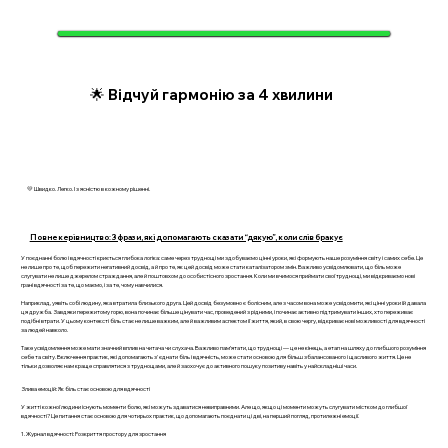
🌟 Відчуй гармонію за 4 хвилини
💛 Швидко. Легко. І з ясністю в кожному рішенні.
Повне керівництво: 3 фрази, які допомагають сказати “дякую”, коли слів бракує
У поєднанні болю і вдячності криється глибока логіка: саме через труднощі ми здобуваємо цінні уроки, які формують наше розуміння світу і самих себе. Це
не лише про те, щоб пережити негативний досвід, а й про те, як цей досвід може стати каталізатором змін. Важливо усвідомлювати, що біль може
слугувати не лише джерелом страждання, але й поштовхом до особистісного зростання. Коли ми вчимося приймати свої труднощі, ми відкриваємо нові
грані вдячності за те, що маємо, і за те, чому навчилися.
Наприклад, уявіть собі людину, яка втратила близького друга. Цей досвід безумовно є болісним, але з часом вона може усвідомити, які цінні уроки їй давала
ця дружба. Завдяки пережитому горю, вона починає більше цінувати час, проведений з рідними, і починає активно підтримувати інших, хто переживає
подібні втрати. У цьому контексті біль стає не лише важким, але й важливим аспектом її життя, який, в свою чергу, відкриває нові можливості для вдячності
за людей навколо.
Таке усвідомлення може мати значний вплив на читача чи слухача. Важливо пам’ятати, що труднощі — це не кінець, а етап на шляху до глибшого розуміння
себе та світу. Включення практик, які допомагають з'єднати біль і вдячність, може стати основою для більш збалансованого і щасливого життя. Це не
тільки дозволяє нам краще справлятися з труднощами, але й заохочує до активного пошуку позитиву навіть у найскладніші часи.
Злива емоцій: Як біль стає основою для вдячності
У житті кожної людини існують моменти болю, які можуть здаватися невиправними. Але що, якщо ці моменти можуть слугувати містком до глибшої
вдячності? Це питання стає основою для чотирьох практик, що допомагають поєднати ці дві, на перший погляд, протилежні емоції.
1. Журнал вдячності: Розкриття простору для зростання