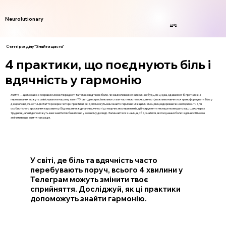
Neurolutionary
Login
Статті розділу "Знайти щастя"
4 практики, що поєднують біль і
вдячність у гармонію
Життя — це мозаїка з яскравих моментів радості та темних відтінків болю. Чи замислювалися ви коли-небудь, як ці два, здавалося б, протилежні
переживання можуть співіснувати в нашому житті? У світі, де стрес і виклики стали частиною повсякденності, важливо навчитися трансформувати біль у
джерело вдячності. Ця стаття розкриє чотири практики, які допоможуть вам знайти гармонію між цими емоціями, відкриваючи нові горизонти для
особистісного зростання та розвитку. Від ведення журналу вдячності до творчих експериментів, ці інструменти не лише полегшать ваш шлях через
труднощі, але й допоможуть вам знайти глибший сенс у кожному досвіді. Залишайтеся з нами, щоб дізнатися, як поєднання болю і вдячності може
змінити ваше життя на краще.
У світі, де біль та вдячність часто
перебувають поруч, всього 4 хвилини у
Телеграм можуть змінити твоє
сприйняття. Досліджуй, як ці практики
допоможуть знайти гармонію.