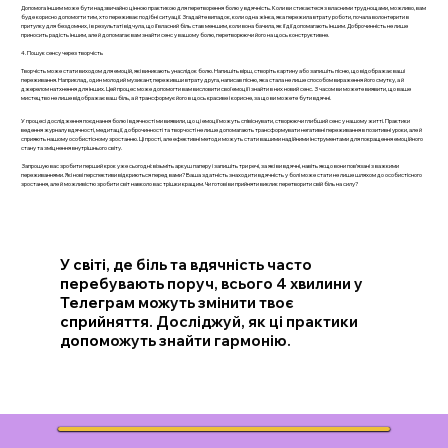
Допомога іншим може бути надзвичайно цінною практикою для перетворення болю у вдячність. Коли ви стикаєтеся з власними труднощами, можливо, вам
буде корисно допомогти тим, хто переживає подібні ситуації. Згадайте випадок, коли одна жінка, яка пережила втрату роботи, почала волонтерити в
притулку для бездомних, і в результаті відчула, що її власний біль став меншим, коли вона бачила, як її дії допомагають іншим. Доброчинність не лише
приносить радість іншим, але й допомагає вам знайти сенс у вашому болю, перетворюючи його на щось конструктивне.
4. Пошук сенсу через творчість
Творчість може стати виходом для емоцій, які виникають унаслідок болю. Напишіть вірш, створіть картину або запишіть пісню, що відображає ваші
переживання. Наприклад, один молодий музикант, переживши втрату друга, написав пісню, яка стала не лише способом вираження його смутку, а й
джерелом натхнення для інших. Цей процес може допомогти вам висловити свої емоції і знайти в них новий сенс. З часом ви можете виявити, що ваше
мистецтво не лише відображає ваш біль, а й трансформує його в щось красиве і корисне, за що ви можете бути вдячні.
У процесі дослідження поєднання болю і вдячності ми виявили, що ці емоції можуть співіснувати, створюючи глибший сенс у нашому житті. Практики
ведення журналу вдячності, медитації, доброчинності та творчості не лише допомагають трансформувати негативні переживання в позитивні уроки, але й
сприяють нашому особистісному зростанню. Ці прості, але ефективні методи можуть стати вашими надійними інструментами для покращення емоційного
стану та зміцнення внутрішнього світу.
Запрошую вас зробити перший крок уже сьогодні: візьміть аркуш паперу і запишіть три речі, за які ви вдячні, навіть якщо вони пов’язані з важкими
переживаннями. Які нові перспективи відкриються перед вами? Ваша здатність знаходити вдячність у болі може стати не лише шляхом до особистісного
зростання, але й можливістю зробити світ навколо вас трішки кращим. Чи готові ви прийняти виклик перетворити свій біль на силу?
У світі, де біль та вдячність часто
перебувають поруч, всього 4 хвилини у
Телеграм можуть змінити твоє
сприйняття. Досліджуй, як ці практики
допоможуть знайти гармонію.