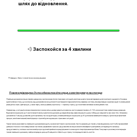
шлях до відновлення.
💨 Заспокойся за 4 хвилини
💛 Швидко. Легко. І з ясністю в кожному рішенні.
Повне керівництво: 3 способи заспокоїти серце, коли тіло реагує на спогади
Повільне дихання не лише сприяє швидкому заспокоєнню після стресових ситуацій, але й має довгострокові переваги для психічного здоров'я. Основна
ідея полягає в тому, що контроль над диханням може допомогти активувати парасимпатичну нервову систему, яка відповідає за релаксацію та зменшення
реакцій на стрес. Цей процес, у свою чергу, знижує рівень кортизолу — гормону стресу, що позитивно впливає на емоційний стан.
Наприклад, у ситуації, коли ви опинилися в гучному місці, де відчувається загроза, застосування техніки «4-7-8» може миттєво змінити вашу реакцію.
Вдихаючи на рахунок до 4, ви починаєте фокусуватися на диханні, що відволікає від навколишнього шуму і збільшує свідомість про своє тіло. Затримка
дихання на 7 секунд дозволяє дати організму час на адаптацію, а повільний видих на рахунок до 8 допомагає вивільнити напругу. Це не лише фізичний
процес, але й ментальний, який формує стратегії для подальших стресових ситуацій.
Таким чином, важливість повільного дихання виходить за межі миттєвого заспокоєння. Застосування цих технік у повсякденному житті або професійній
діяльності може стати невід’ємною частиною управління стресом. Це дозволяє не лише знизити ймовірність вигоряння, а й підвищити загальну
продуктивність, оскільки заспокоєний розум здатний приймати кращі рішення та знаходити творчі рішення проблем. Тому варто розглянути інтеграцію
технік повільного дихання у свій розпорядок дня, щоб зміцнити стійкість до стресу та покращити якість життя.