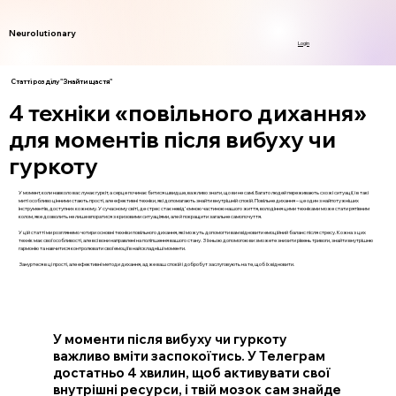
Neurolutionary
Login
Статті розділу "Знайти щастя"
4 техніки «повільного дихання»
для моментів після вибуху чи
гуркоту
У момент, коли навколо вас лунає гуркіт, а серце починає битися швидше, важливо знати, що ви не самі. Багато людей переживають схожі ситуації, і в такі
миті особливо цінними стають прості, але ефективні техніки, які допомагають знайти внутрішній спокій. Повільне дихання – це один з найпотужніших
інструментів, доступних кожному. У сучасному світі, де стрес стає невід'ємною частиною нашого життя, володіння цими техніками може стати рятівним
колом, яке дозволить не лише впоратися з кризовими ситуаціями, але й покращити загальне самопочуття.
У цій статті ми розглянемо чотири основні техніки повільного дихання, які можуть допомогти вам відновити емоційний баланс після стресу. Кожна з цих
технік має свої особливості, але всі вони направлені на поліпшення вашого стану. З їхньою допомогою ви зможете знизити рівень тривоги, знайти внутрішню
гармонію та навчитися контролювати свої емоції в найскладніші моменти.
Зануртеся в ці прості, але ефективні методи дихання, адже ваш спокій і добробут заслуговують на те, щоб їх відновити.
У моменти після вибуху чи гуркоту
важливо вміти заспокоїтись. У Телеграм
достатньо 4 хвилин, щоб активувати свої
внутрішні ресурси, і твій мозок сам знайде