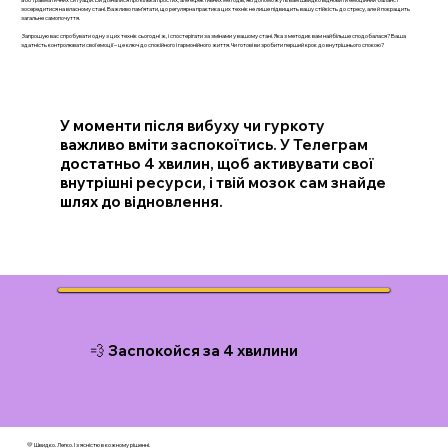
зосередитися на власному стані. Важливо пам’ятати, що регулярна практика цих технік не лише підвищить вашу стійкість до стресу, але й покращить
загальне самопочуття.
Запрошую вас спробувати одну з цих технік сьогодні ж, і спостерігати за змінами у вашому стані. Яка з методик вам найбільше сподобалася? Ваша
здатність контролювати свої емоції – це ключ до спокійного і гармонійного життя. Чи готові ви зробити перший крок до внутрішнього спокою?
У моменти після вибуху чи гуркоту
важливо вміти заспокоїтись. У Телеграм
достатньо 4 хвилин, щоб активувати свої
внутрішні ресурси, і твій мозок сам знайде
шлях до відновлення.
💨 Заспокойся за 4 хвилини
💛 Швидко. Легко. І з ясністю в кожному рішенні.