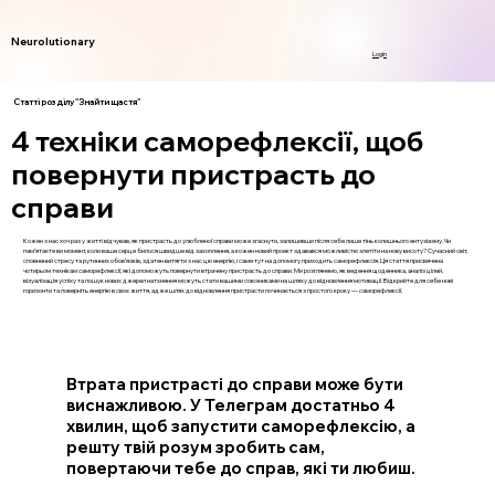
Neurolutionary
Login
Статті розділу "Знайти щастя"
4 техніки саморефлексії, щоб
повернути пристрасть до
справи
Кожен з нас хоч раз у житті відчував, як пристрасть до улюбленої справи може згаснути, залишивши після себе лише тінь колишнього ентузіазму. Чи
пам’ятаєте ви момент, коли ваше серце билося швидше від захоплення, а кожен новий проект здавався можливістю злетіти на нову висоту? Сучасний світ,
сповнений стресу та рутинних обов’язків, здатен витягти з нас цю енергію, і саме тут на допомогу приходить саморефлексія. Ця стаття присвячена
чотирьом технікам саморефлексії, які допоможуть повернути втрачену пристрасть до справи. Ми розглянемо, як ведення щоденника, аналіз цілей,
візуалізація успіху та пошук нових джерел натхнення можуть стати вашими союзниками на шляху до відновлення мотивації. Відкрийте для себе нові
горизонти та поверніть енергію в своє життя, адже шлях до відновлення пристрасти починається з простого кроку — саморефлексії.
Втрата пристрасті до справи може бути
виснажливою. У Телеграм достатньо 4
хвилин, щоб запустити саморефлексію, а
решту твій розум зробить сам,
повертаючи тебе до справ, які ти любиш.