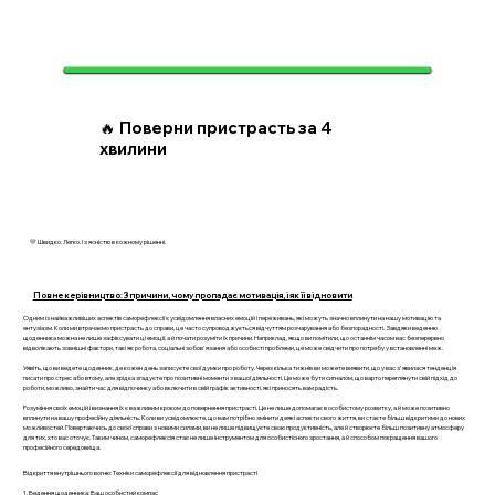
🔥 Поверни пристрасть за 4
хвилини
💛 Швидко. Легко. І з ясністю в кожному рішенні.
Повне керівництво: 3 причини, чому пропадає мотивація, і як її відновити
Одним із найважливіших аспектів саморефлексії є усвідомлення власних емоцій і переживань, які можуть значно вплинути на нашу мотивацію та
ентузіазм. Коли ми втрачаємо пристрасть до справи, це часто супроводжується відчуттям розчарування або безпорадності. Завдяки веденню
щоденника можна не лише зафіксувати ці емоції, а й почати розуміти їх причини. Наприклад, якщо ви помітили, що останнім часом вас безперервно
відволікають зовнішні фактори, такі як робота, соціальні зобов'язання або особисті проблеми, це може свідчити про потребу у встановленні меж.
Уявіть, що ви ведете щоденник, де кожен день записуєте свої думки про роботу. Через кілька тижнів ви можете виявити, що у вас з'явилася тенденція
писати про стрес або втому, але зрідка згадуєте про позитивні моменти з вашої діяльності. Це може бути сигналом, що варто переглянути свій підхід до
роботи, можливо, знайти час для відпочинку або включити в свій графік активності, які приносять вам радість.
Розуміння своїх емоцій і визнання їх є важливим кроком до повернення пристрасті. Це не лише допомагає в особистому розвитку, а й може позитивно
вплинути на вашу професійну діяльність. Коли ви усвідомлюєте, що вам потрібно змінити деякі аспекти свого життя, ви стаєте більш відкритими до нових
можливостей. Повертаючись до своєї справи з новими силами, ви не лише підвищуєте свою продуктивність, але й створюєте більш позитивну атмосферу
для тих, хто вас оточує. Таким чином, саморефлексія стає не лише інструментом для особистісного зростання, а й способом покращення вашого
професійного середовища.
Відкриття внутрішнього вогню: Техніки саморефлексії для відновлення пристрасті
1. Ведення щоденника: Ваш особистий компас