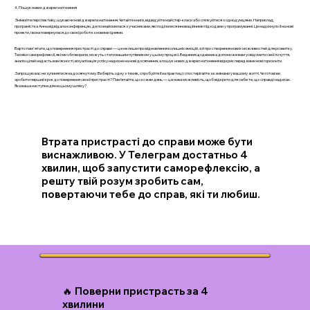
4. Пошук нових джерел натхнення
Змінюйте перспективу, шукаючи нові джерела натхнення. Читайте книги, відвідуйте майстер-класи або спілкуйтеся з однодумцями. Наприклад,
програмістка Анна відвідала конференцію, де познайомилася з учасниками, які поділилися інноваційними підходами у програмуванні. Це надихнуло її на нові
проекти, і вона повернулася до своєї роботи з новими ідеями.
Варто пам'ятати, що повернення пристрасті до справи — це не лише про відновлення колишніх емоцій, а й про створення нових можливостей для розвитку.
Техніки саморефлексії, які ми обговорили, можуть стати вашим путівником у цьому процесі. Ведення щоденника допоможе вам усвідомити свої почуття,
аналіз цілей надасть вам ясності, візуалізація успіху надихне на нові досягнення, а пошук нових джерел натхнення відкриє перед вами нові горизонти.
Запрошую вас не зупинятися на досягнутому. Виберіть одну з технік, спробуйте її на практиці і спостерігайте за змінами у вашому житті. Чи готові ви
зробити перший крок до повернення своєї пристрасті? Пам’ятайте, що кожен день — це нова можливість, щоб відкрити для себе те, що справді надихає.
Яка ваша наступна дія на цьому шляху?
Втрата пристрасті до справи може бути
виснажливою. У Телеграм достатньо 4
хвилин, щоб запустити саморефлексію, а
решту твій розум зробить сам,
повертаючи тебе до справ, які ти любиш.
🔥 Поверни пристрасть за 4
хвилини