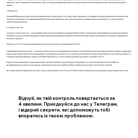
зменшити стрес і покращити концентрацію. Одна з учасниць програми відзначила, що медитація допомогла їй краще розуміти свої емоції і зменшити
тривогу.
4. Якісний сон
Компанія Fitbit пропонує пристрої, які допомагають відстежувати якість сну. Користувачі зазначають, що завдяки цим пристроям змогли покращити свої
звички сну, що призвело до підвищення енергії протягом дня. Наприклад, одна жінка зізналася, що завдяки аналізу своїх звичок сну змогла знизити
симптоми хронічної втоми.
5. Слухайте своє тіло
Здатність слухати своє тіло — це важливий аспект контролю. Наприклад, програма "Body Positive" у США навчає людей приймати і розуміти свої фізичні
потреби. В одному з реальних випадків учасниця програми навчилася розпізнавати сигнали втоми і відпочивати, що призвело до значного покращення її
психічного здоров'я.
Ці дії можуть стати основою для відновлення контролю над тілом і покращення якості життя.
Повернення контролю над тілом — це не просто мета, а шлях до покращення якості вашого життя. Впроваджуючи регулярну фізичну активність, звертаючи
увагу на харчування, практикуючи усвідомленість, дотримуючись режиму сну та слухаючи потреби свого тіла, ви не лише зміцните своє фізичне здоров'я, а
й знайдете емоційну рівновагу. Ці прості, але ефективні дії можуть стати основою для більш щасливого і здорового життя.
Тепер, коли ви ознайомилися з цими принципами, спробуйте вибрати одну або дві дії та впровадити їх у своє повсякденне життя. Не бійтеся
експериментувати і шукати те, що працює саме для вас Кожен крок, який ви зробите, наближає вас до відчуття контролю і гармонії.
Чи готові ви зробити перший крок до нового, більш збалансованого способу життя? Пам'ятайте, що ваші дії сьогодні формують ваше завтра. Час почати
Відчуй, як твій контроль повертається за
4 хвилини. Приєднуйся до нас у Телеграм,
і відкрий секрети, які допоможуть тобі
впоратись із твоєю проблемою.