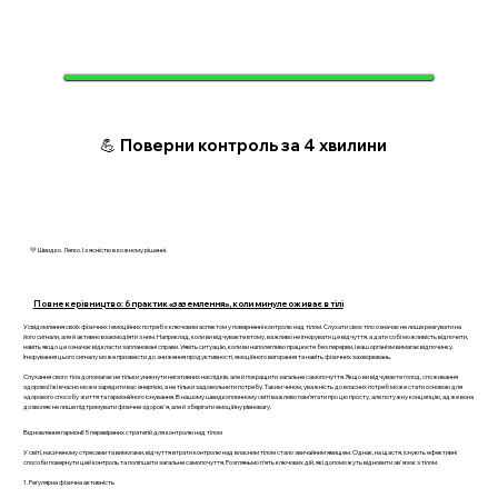
💪 Поверни контроль за 4 хвилини
💛 Швидко. Легко. І з ясністю в кожному рішенні.
Повне керівництво: 6 практик «заземлення», коли минуле оживає в тілі
Усвідомлення своїх фізичних і емоційних потреб є ключовим аспектом у поверненні контролю над тілом. Слухати своє тіло означає не лише реагувати на
його сигнали, але й активно взаємодіяти з ним. Наприклад, коли ви відчуваєте втому, важливо не ігнорувати це відчуття, а дати собі можливість відпочити,
навіть якщо це означає відкласти заплановані справи. Уявіть ситуацію, коли ви наполегливо працюєте без перерви, і ваш організм вимагає відпочинку.
Ігнорування цього сигналу може призвести до зниження продуктивності, емоційного вигорання та навіть фізичних захворювань.
Слухання свого тіла допомагає не тільки уникнути негативних наслідків, але й покращити загальне самопочуття. Якщо ви відчуваєте голод, споживання
здорової їжі вчасно може зарядити вас енергією, а не тільки задовольнити потребу. Таким чином, уважність до власних потреб може стати основою для
здорового способу життя та гармонійного існування. В нашому швидкоплинному світі важливо пам’ятати про цю просту, але потужну концепцію, адже вона
дозволяє не лише підтримувати фізичне здоров'я, але й зберігати емоційну рівновагу.
Відновлення гармонії: 5 перевірених стратегій для контролю над тілом
У світі, насиченому стресами та вимогами, відчуття втрати контролю над власним тілом стало звичайним явищем. Однак, на щастя, існують ефективні
способи повернути цей контроль та поліпшити загальне самопочуття. Розгляньмо п’ять ключових дій, які допоможуть відновити зв'язок з тілом.
1. Регулярна фізична активність