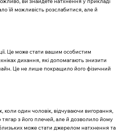
Можливо, ви знайдете натхнення у прикладі
ало їй можливість розслабитися, але й
ації. Це може стати вашим особистим
ехніках дихання, які допомагають знизити
нлайн. Це не лише покращило його фізичний
, коли один чоловік, відчуваючи вигорання,
 тягар з його плечей, але й дозволило йому
а близьких може стати джерелом натхнення та