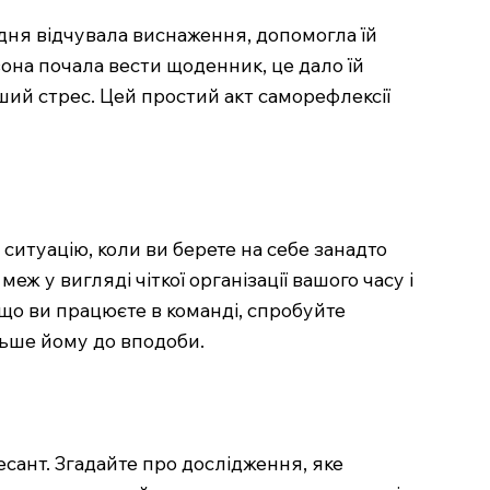
одня відчувала виснаження, допомогла їй
она почала вести щоденник, це дало їй
ший стрес. Цей простий акт саморефлексії
 ситуацію, коли ви берете на себе занадто
ж у вигляді чіткої організації вашого часу і
кщо ви працюєте в команді, спробуйте
льше йому до вподоби.
сант. Згадайте про дослідження, яке