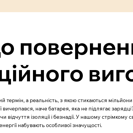
до повернен
ційного ви
 термін, а реальність, з якою стикаються мільйони л
ї вичерпався, наче батарея, яка не підлягає зарядці
 відчуття ізоляції і безнадії. У нашому стрімкому с
нергії набувають особливої значущості.