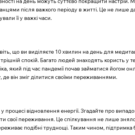
ивності на день можуть суттєво покращити настрій. 
танцями після важкого періоду в житті. Це не лише д
вали її у важкі часи.
Уявіть, що ви виділяєте 10 хвилин на день для медит
рішній спокій. Багато людей знаходять користь у т
іка, який під час пандемії почав займатися йогом о
у, де він зміг ділитися своїми переживаннями.
 процесі відновлення енергії. Згадайте про випадок
ти свої переживання. Це спілкування не лише зняло
переживає подібні труднощі. Таким чином, підтримк