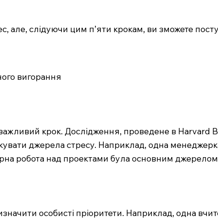
, але, слідуючи цим п’яти крокам, ви зможете посту
йного вигорання
жливий крок. Дослідження, проведене в Harvard Bu
вати джерела стресу. Наприклад, одна менеджерка в
ірна робота над проектами була основним джерелом 
изначити особисті пріоритети. Наприклад, одна вчите