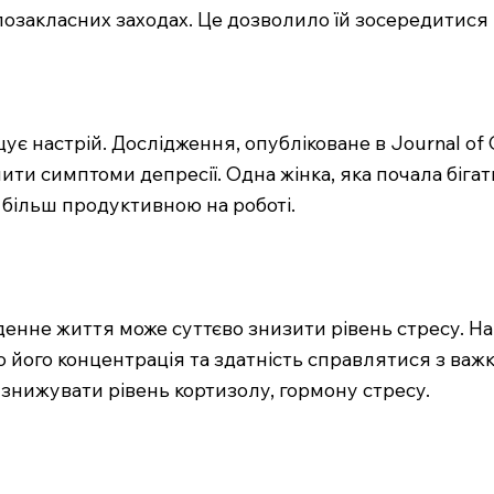
озакласних заходах. Це дозволило їй зосередитися 
 настрій. Дослідження, опубліковане в Journal of Cl
 симптоми депресії. Одна жінка, яка почала бігати 
а більш продуктивною на роботі.
енне життя може суттєво знизити рівень стресу. На
о його концентрація та здатність справлятися з ва
знижувати рівень кортизолу, гормону стресу.