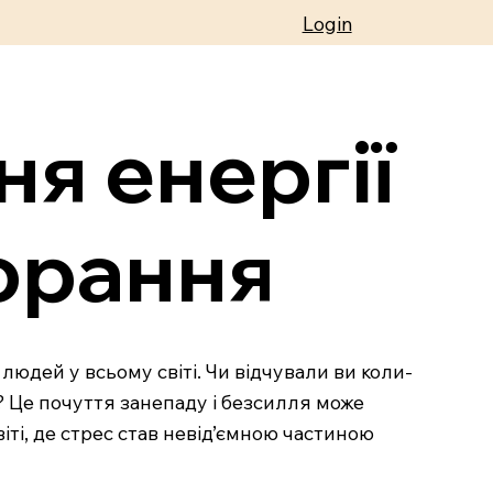
Login
ня енергії
горання
юдей у всьому світі. Чи відчували ви коли-
? Це почуття занепаду і безсилля може
віті, де стрес став невід’ємною частиною