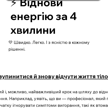
⚡️ Віднови
енергію за 4
хвилини
💛 Швидко. Легко. І з ясністю в кожному
рішенні.
зупинитися й знову відчути життя тіл
 і, можливо, найважливіший крок на шляху до відно
ення. Наприклад, уявіть, що ви — професіонал, яки
чатку ігнорувати симптоми вигорання, такі як втома 