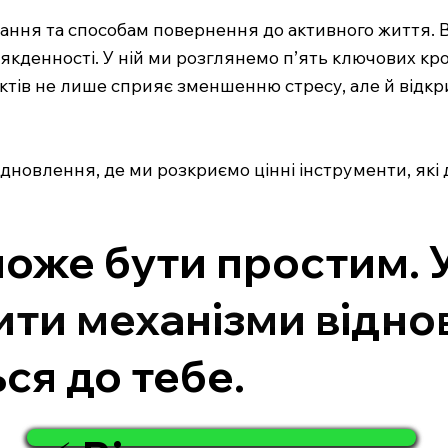
ання та способам повернення до активного життя. В
сякденності. У ній ми розглянемо п’ять ключових кр
ктів не лише сприяє зменшенню стресу, але й відкр
ідновлення, де ми розкриємо цінні інструменти, як
може бути простим. 
ти механізми віднов
ся до тебе.