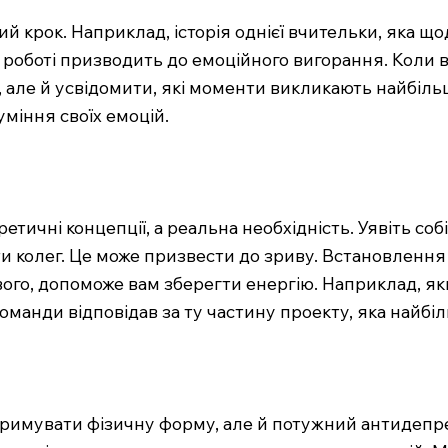
 крок. Наприклад, історія однієї вчительки, яка щ
роботі призводить до емоційного вигорання. Коли в
 але й усвідомити, які моменти викликають найбіль
міння своїх емоцій.
ичні концепції, а реальна необхідність. Уявіть собі
и колег. Це може призвести до зриву. Встановлення ме
йвого, допоможе вам зберегти енергію. Наприклад, я
команди відповідав за ту частину проекту, яка найбі
тримувати фізичну форму, але й потужний антидепре