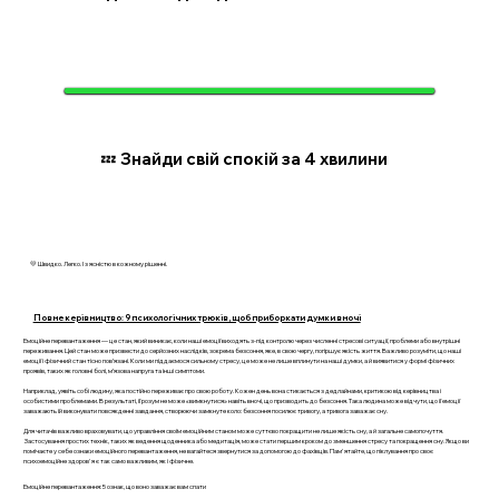
💤 Знайди свій спокій за 4 хвилини
💛 Швидко. Легко. І з ясністю в кожному рішенні.
Повне керівництво: 9 психологічних трюків, щоб приборкати думки вночі
Емоційне перевантаження — це стан, який виникає, коли наші емоції виходять з-під контролю через численні стресові ситуації, проблеми або внутрішні
переживання. Цей стан може призвести до серйозних наслідків, зокрема безсоння, яке, в свою чергу, погіршує якість життя. Важливо розуміти, що наші
емоції і фізичний стан тісно пов’язані. Коли ми піддаємося сильному стресу, це може не лише вплинути на наші думки, а й виявитися у формі фізичних
проявів, таких як головні болі, м’язова напруга та інші симптоми.
Наприклад, уявіть собі людину, яка постійно переживає про свою роботу. Кожен день вона стикається з дедлайнами, критикою від керівництва і
особистими проблемами. В результаті, її розум не може «вимкнутися» навіть вночі, що призводить до безсоння. Така людина може відчути, що її емоції
заважають їй виконувати повсякденні завдання, створюючи замкнуте коло: безсоння посилює тривогу, а тривога заважає сну.
Для читачів важливо враховувати, що управління своїм емоційним станом може суттєво покращити не лише якість сну, а й загальне самопочуття.
Застосування простих технік, таких як ведення щоденника або медитація, може стати першим кроком до зменшення стресу та покращення сну. Якщо ви
помічаєте у себе ознаки емоційного перевантаження, не вагайтеся звернутися за допомогою до фахівців. Пам'ятайте, що піклування про своє
психоемоційне здоров'я є так само важливим, як і фізичне.
Емоційне перевантаження: 5 ознак, що воно заважає вам спати