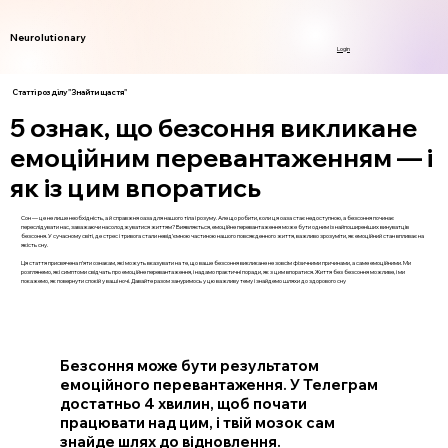
Neurolutionary
Login
Статті розділу "Знайти щастя"
5 ознак, що безсоння викликане
емоційним перевантаженням — і
як із цим впоратись
Сон — це не лише необхідність, а й справжня оаза для нашого тіла і розуму. Але що робити, коли ця оаза стає недоступною, а безсоння починає
переслідувати нас, заважаючи насолоджуватися життям? Виявляється, емоційне перевантаження може бути одним із найпоширеніших винуватців
безсоння. У сучасному світі, де стрес і тривога стали невід’ємною частиною нашого повсякденного життя, важливо зрозуміти, як емоційний стан впливає на
якість сну.
Ця стаття присвячена п’яти ознакам, які можуть вказувати на те, що ваше безсоння викликане не зовсім фізичними причинами, а саме емоційними. Ми
розглянемо, які симптоми свідчать про емоційне перевантаження, і надамо практичні поради, як з цим впоратися. Життя без безсоння можливе, і ми
покажемо, як повернути спокій у ваші ночі. Давайте разом зануримось у цю важливу тему і знайдемо шляхи до здорового сну
Безсоння може бути результатом
емоційного перевантаження. У Телеграм
достатньо 4 хвилин, щоб почати
працювати над цим, і твій мозок сам
знайде шлях до відновлення.