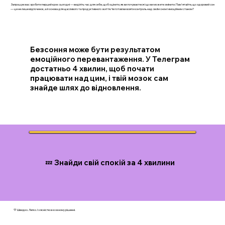
Запрошую вас зробити перший крок сьогодні — виділіть час для себе, щоб оцінити, як ви почуваєтеся і що ви можете змінити. Пам'ятайте, що здоровий сон
— це не лише відпочинок, а й основа для щасливого та продуктивного життя. Чи готові ви взяти контроль над своїм сном і емоційним станом?
Безсоння може бути результатом
емоційного перевантаження. У Телеграм
достатньо 4 хвилин, щоб почати
працювати над цим, і твій мозок сам
знайде шлях до відновлення.
💤 Знайди свій спокій за 4 хвилини
💛 Швидко. Легко. І з ясністю в кожному рішенні.